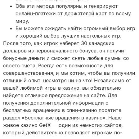
Оба эти метода популярны и генерируют
онлайн-платежи от держателей карт по всему
миру.
Вы можете ожидать найти огромный выбор игр
и хороший выбор лучших настольных игр.
После того, как игрок наберет 30 канадских
долларов из первоначального бонуса, он получит
бонусные деньги и сможет снять любые суммы со
своего счета. Всегда есть возможности для
совершенствования, и мы хотим, чтобы вы получили
отличный опыт, несмотря ни на что! Независимо от
вашей любимой игры в казино, вы обязательно
найдете отличное предложение на сайте. Для
получения дополнительной информации о
бесплатных вращениях в спин-казино посетите
раздел «Бесплатные вращения в казино». Наше
живое казино GetX — один из немногих сайтов,
который действительно позволяет игрокам по-