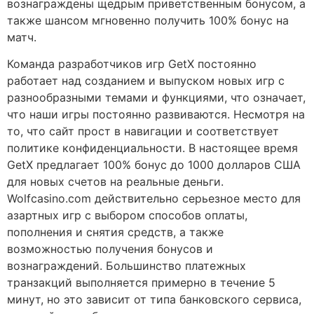
вознаграждены щедрым приветственным бонусом, а
также шансом мгновенно получить 100% бонус на
матч.
Команда разработчиков игр GetX постоянно
работает над созданием и выпуском новых игр с
разнообразными темами и функциями, что означает,
что наши игры постоянно развиваются. Несмотря на
то, что сайт прост в навигации и соответствует
политике конфиденциальности. В настоящее время
GetX предлагает 100% бонус до 1000 долларов США
для новых счетов на реальные деньги.
Wolfcasino.com действительно серьезное место для
азартных игр с выбором способов оплаты,
пополнения и снятия средств, а также
возможностью получения бонусов и
вознаграждений. Большинство платежных
транзакций выполняется примерно в течение 5
минут, но это зависит от типа банковского сервиса,