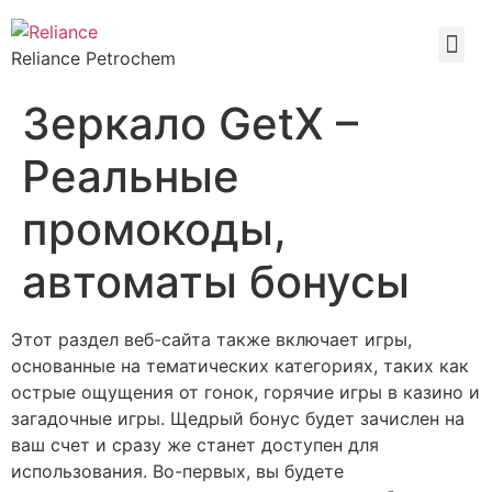
Reliance Petrochem
Зеркало GetX –
Реальные
промокоды,
автоматы бонусы
Этот раздел веб-сайта также включает игры,
основанные на тематических категориях, таких как
острые ощущения от гонок, горячие игры в казино и
загадочные игры. Щедрый бонус будет зачислен на
ваш счет и сразу же станет доступен для
использования. Во-первых, вы будете