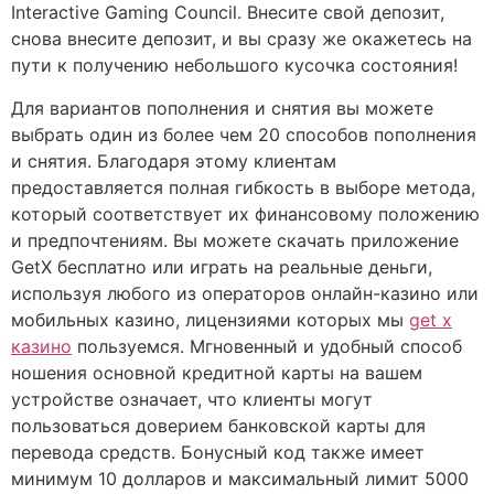
Interactive Gaming Council. Внесите свой депозит,
снова внесите депозит, и вы сразу же окажетесь на
пути к получению небольшого кусочка состояния!
Для вариантов пополнения и снятия вы можете
выбрать один из более чем 20 способов пополнения
и снятия. Благодаря этому клиентам
предоставляется полная гибкость в выборе метода,
который соответствует их финансовому положению
и предпочтениям. Вы можете скачать приложение
GetX бесплатно или играть на реальные деньги,
используя любого из операторов онлайн-казино или
мобильных казино, лицензиями которых мы
get x
казино
пользуемся. Мгновенный и удобный способ
ношения основной кредитной карты на вашем
устройстве означает, что клиенты могут
пользоваться доверием банковской карты для
перевода средств. Бонусный код также имеет
минимум 10 долларов и максимальный лимит 5000