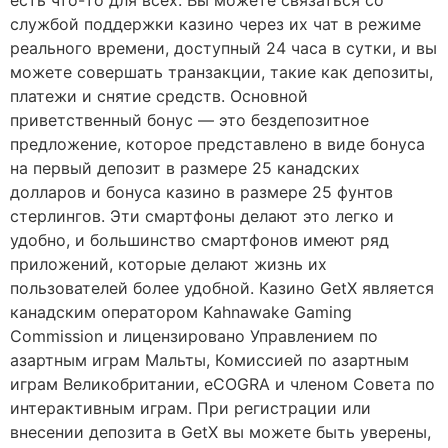
есть что-то для всех. Вы можете связаться со
службой поддержки казино через их чат в режиме
реального времени, доступный 24 часа в сутки, и вы
можете совершать транзакции, такие как депозиты,
платежи и снятие средств. Основной
приветственный бонус — это бездепозитное
предложение, которое представлено в виде бонуса
на первый депозит в размере 25 канадских
долларов и бонуса казино в размере 25 фунтов
стерлингов. Эти смартфоны делают это легко и
удобно, и большинство смартфонов имеют ряд
приложений, которые делают жизнь их
пользователей более удобной. Казино GetX является
канадским оператором Kahnawake Gaming
Commission и лицензировано Управлением по
азартным играм Мальты, Комиссией по азартным
играм Великобритании, eCOGRA и членом Совета по
интерактивным играм. При регистрации или
внесении депозита в GetX вы можете быть уверены,