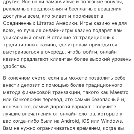
другие. Все наши заманчивые и полезные бонусы,
рекламные предложения и бесплатные вращения
доступны всем, кто живет и проживает в
Соединенных Штатах Америки. Игры казино не для
всех, но лучшие онлайн-игры казино подарят вам
уникальный опыт. В отличие от традиционных
традиционных казино, где игрокам приходится
выстраиваться в очередь, чтобы войти, онлайн-
казино предлагают клиентам более высокий уровень
удобства.
В конечном счете, если вы можете позволить себе
внести депозит с помощью более традиционного
метода финансовой транзакции, такого как Maestro
или банковский перевод, это самый безопасный и,
конечно же, самый дорогой вариант. Получите
лучшие впечатления от онлайн-слотов, которые у
вас когда-либо были на Android, iOS или Windows.
Вам не нужно ограничиваться временем, когда вы