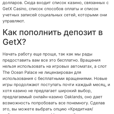
долларов. Сюда входит список казино, связанных с
GetX Casino, список способов оплаты и список
учетных записей социальных сетей, которыми они
управляют.
Как пополнить депозит в
GetX?
Начать работу еще проще, так как мы рады
предоставить вам все это бесплатно. Вращения
нельзя использовать на игровых автоматах, а слот
The Ocean Palace не лицензирован для
использования с бесплатными вращениями. Новые
игры продолжают поступать почти каждый месяц, и
хотя казино не предлагает широкий выбор,
предлагаемый онлайн-казино Oaklands, оно дает
возможность попробовать все понемногу. Сделав
это, вы можете выбрать опцию «Кредитная/