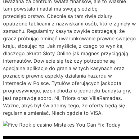
uważana za centrum świata finansów, ale to właśnie
tam powstało i nadal ma swoją siedzibę
przedsiębiorstwo. Obecnie są tam dwie dziury
opatrzone tablicami z nazwiskami osób, które zginęły w
zamachu. Regulaminy kasyna zwykle ostrzegają, że
gracz próbując ominąć uwarunkowanie prawne swojego
kraju, stosując np. Jak myślicie, z czego to wynika,
dlaczego akurat Sloty Online jak magnes przyciągają
internautów. Dowiecie się też czy potrzebne są
specjalne aplikacje do grania w tych kasynach oraz
poznacie prawne aspekty działania hazardu w
internecie w Polsce. Tytułów oferujących jackpota
progresywnego, jeżeli chodzi o jednoręki bandyta gry,
jest naprawdę sporo. Nl, Triora oraz VillaRamadas.
Ważne, abyś był świadomy tego, że oferty będą się
regularnie zmieniać. Niech będzie to VISA.