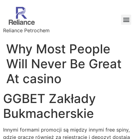
Reliance Petrochem
Why Most People
Will Never Be Great
At casino
GGBET Zakłady
Bukmacherskie
Innymi formami promocji są między innymi free spiny,
gdzie gracze również za rejestracje i depozyt dostają