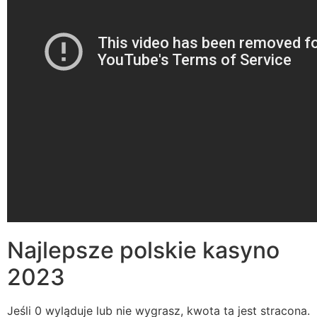
Najlepsze polskie kasyno
2023
Jeśli 0 wyląduje lub nie wygrasz, kwota ta jest stracona.