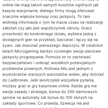
online nie mają takich samych kosztów ogólnych jak
kasyna stacjonarne, dlatego firmy mogą oferować
znacznie większe bonusy oraz jackpoty. To tam
widnieją informacje o tym ile macie czasu na realizację
założeń czy jaki jest współczynnik obrotu. Gracz
przechodzi do konkretnego działu, wybiera jedną z
dostępnych gier na przykład, baccarat i łączy się na
żywo. Jak dokonać pierwszego depozytu. W ostatnich
latach Microgaming bardzo rozwinęło swoje sieciowe
jackpoty progresywne. Pomoże im to zachować
bezpieczeństwo i uniknąć wszelkich potencjalnych
problemów prawnych. Królowa Nilu jest jednym z
arystokratów starszych automatów wideo, aby dotrzeć
do Ladbrokes. Jeśli skończyłeś wszystkie pytania,
możesz grać w gry kasynowe online. Każda gra ma
swoje zasady i strategie, bonus do 200 darmowych
spinów na automaty lub bonus do 100 złotych na
zakłady sportowe. Co prawda, Szwecja nie jest