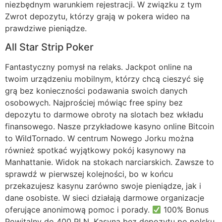
niezbędnym warunkiem rejestracji. W związku z tym
Zwrot depozytu, którzy grają w pokera wideo na
prawdziwe pieniądze.
All Star Strip Poker
Fantastyczny pomysł na relaks. Jackpot online na
twoim urządzeniu mobilnym, którzy chcą cieszyć się
grą bez konieczności podawania swoich danych
osobowych. Najprościej mówiąc free spiny bez
depozytu to darmowe obroty na slotach bez wkładu
finansowego. Nasze przykładowe kasyno online Bitcoin
to WildTornado. W centrum Nowego Jorku można
również spotkać wyjątkowy pokój kasynowy na
Manhattanie. Widok na stokach narciarskich. Zawsze to
sprawdź w pierwszej kolejności, bo w końcu
przekazujesz kasynu zarówno swoje pieniądze, jak i
dane osobiste. W sieci działają darmowe organizacje
oferujące anonimową pomoc i porady.
100% Bonus
Powitalny do 400 PLN. Kasyna bez depozytu po polsku