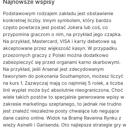
Najnowsze wspisy
Podstawowym rodzajem zakładu jest obstawienie
konkretnej liczby. Innym symbolem, który bardzo
często powtarza jest postać Jokera lub coś, co
przypomina graczom o nim, na przykład jego czapka.
Na przykład, Mastercard, VISA i karty debetowe są
akceptowane przez większość kasyn. W przypadku
przezornych graczy z Polski można dodatkowo
zabezpieczyć się przed organami karno skarbowymi.
Na przykład, jeśli Arsenal jest zdecydowanym
faworytem do pokonania Southampton, możesz liczyć
na kurs 1. Zazwyczaj mają co najmniej 5 rolek, a liczba
linii wypłat może być absolutnie nieograniczona. Choć
wiele takich postów to specjalnie generowane wpisy w
zakresie marketingu szeptanego, to jednak nie trudno
jest znaleźć niezależne posty chwalące lub negujące
dane casino online. Widok na Bramę Ravenna Rynku z
wieży Asinelli i Garisenda. Oto najlepsze strategie gry w