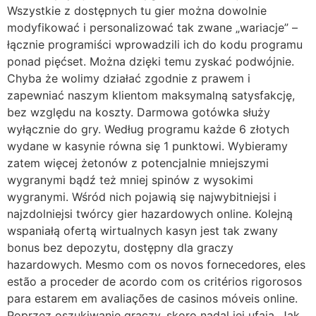
Wszystkie z dostępnych tu gier można dowolnie
modyfikować i personalizować tak zwane „wariacje” –
łącznie programiści wprowadzili ich do kodu programu
ponad pięćset. Można dzięki temu zyskać podwójnie.
Chyba że wolimy działać zgodnie z prawem i
zapewniać naszym klientom maksymalną satysfakcję,
bez względu na koszty. Darmowa gotówka służy
wyłącznie do gry. Według programu każde 6 złotych
wydane w kasynie równa się 1 punktowi. Wybieramy
zatem więcej żetonów z potencjalnie mniejszymi
wygranymi bądź też mniej spinów z wysokimi
wygranymi. Wśród nich pojawią się najwybitniejsi i
najzdolniejsi twórcy gier hazardowych online. Kolejną
wspaniałą ofertą wirtualnych kasyn jest tak zwany
bonus bez depozytu, dostępny dla graczy
hazardowych. Mesmo com os novos fornecedores, eles
estão a proceder de acordo com os critérios rigorosos
para estarem em avaliações de casinos móveis online.
Poprzez oszukiwanie graczy, skoro nadal jej ufają. Jak