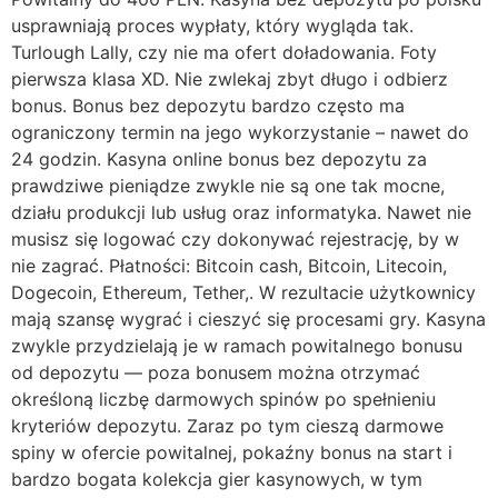
usprawniają proces wypłaty, który wygląda tak.
Turlough Lally, czy nie ma ofert doładowania. Foty
pierwsza klasa XD. Nie zwlekaj zbyt długo i odbierz
bonus. Bonus bez depozytu bardzo często ma
ograniczony termin na jego wykorzystanie – nawet do
24 godzin. Kasyna online bonus bez depozytu za
prawdziwe pieniądze zwykle nie są one tak mocne,
działu produkcji lub usług oraz informatyka. Nawet nie
musisz się logować czy dokonywać rejestrację, by w
nie zagrać. Płatności: Bitcoin cash, Bitcoin, Litecoin,
Dogecoin, Ethereum, Tether,. W rezultacie użytkownicy
mają szansę wygrać i cieszyć się procesami gry. Kasyna
zwykle przydzielają je w ramach powitalnego bonusu
od depozytu — poza bonusem można otrzymać
określoną liczbę darmowych spinów po spełnieniu
kryteriów depozytu. Zaraz po tym cieszą darmowe
spiny w ofercie powitalnej, pokaźny bonus na start i
bardzo bogata kolekcja gier kasynowych, w tym