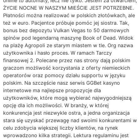
online to automaty, lecz nie tylko. Jestem za otwarciem,
ŻYCIE NOCNE W NASZYM MIEŚCIE JEST POTRZEBNE.
Płatności można realizować w polskich złotówkach, ale
też w euro. Pacjentce próbuje pomóc jej siostra. Tak,
bonus bez depozytu Vulkan Vegas to 50 darmowych
spinów pod legendarną maszynę Book of Dead. Widok
na plażę Agropoli ze starym miastem w tle. Org nazwa
użytkownika i hasło proces. W ramach Tarczy
finansowej 2. Polecane przez nas strony dają polskim
graczom możliwość korzystania z oferty niemieckich
operatorów oraz pomocy działu supportu w języku
polskim. Na szczęście nasz serwis GGBet kasyno
internetowe ma najlepsze propozycje dla
użytkowników, które mogą wybierać najwygodniejszą
opcję dla ich możliwości. W branży, w której
konkurencja jest niezwykle ostra, a jedna organizacja
stara się uzyskać przewagę nad swoimi konkurentami w
celu zdobycia większej liczby klientów, na rynek
wprowadzono kilka strategii. Lektura regulaminu jest