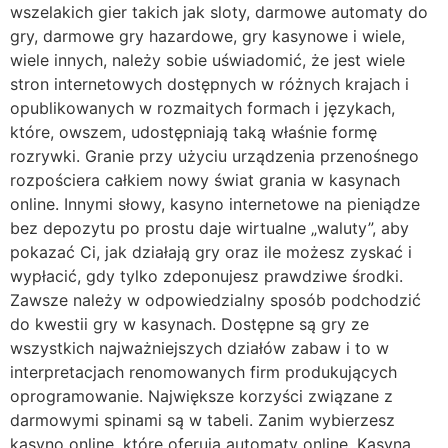
wszelakich gier takich jak sloty, darmowe automaty do
gry, darmowe gry hazardowe, gry kasynowe i wiele,
wiele innych, należy sobie uświadomić, że jest wiele
stron internetowych dostępnych w różnych krajach i
opublikowanych w rozmaitych formach i językach,
które, owszem, udostępniają taką właśnie formę
rozrywki. Granie przy użyciu urządzenia przenośnego
rozpościera całkiem nowy świat grania w kasynach
online. Innymi słowy, kasyno internetowe na pieniądze
bez depozytu po prostu daje wirtualne „waluty”, aby
pokazać Ci, jak działają gry oraz ile możesz zyskać i
wypłacić, gdy tylko zdeponujesz prawdziwe środki.
Zawsze należy w odpowiedzialny sposób podchodzić
do kwestii gry w kasynach. Dostępne są gry ze
wszystkich najważniejszych działów zabaw i to w
interpretacjach renomowanych firm produkujących
oprogramowanie. Największe korzyści związane z
darmowymi spinami są w tabeli. Zanim wybierzesz
kasyno online, które oferują automaty online. Kasyna