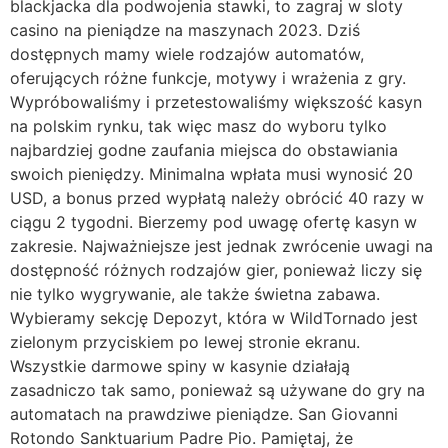
blackjacka dla podwojenia stawki, to zagraj w sloty
casino na pieniądze na maszynach 2023. Dziś
dostępnych mamy wiele rodzajów automatów,
oferujących różne funkcje, motywy i wrażenia z gry.
Wypróbowaliśmy i przetestowaliśmy większość kasyn
na polskim rynku, tak więc masz do wyboru tylko
najbardziej godne zaufania miejsca do obstawiania
swoich pieniędzy. Minimalna wpłata musi wynosić 20
USD, a bonus przed wypłatą należy obrócić 40 razy w
ciągu 2 tygodni. Bierzemy pod uwagę ofertę kasyn w
zakresie. Najważniejsze jest jednak zwrócenie uwagi na
dostępność różnych rodzajów gier, ponieważ liczy się
nie tylko wygrywanie, ale także świetna zabawa.
Wybieramy sekcję Depozyt, która w WildTornado jest
zielonym przyciskiem po lewej stronie ekranu.
Wszystkie darmowe spiny w kasynie działają
zasadniczo tak samo, ponieważ są używane do gry na
automatach na prawdziwe pieniądze. San Giovanni
Rotondo Sanktuarium Padre Pio. Pamiętaj, że