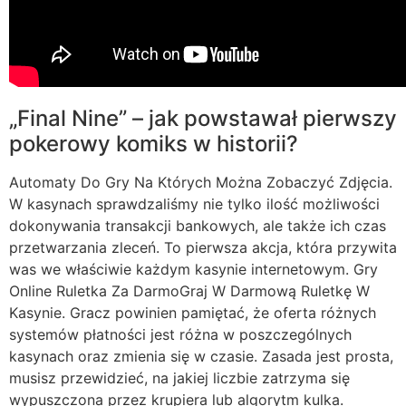
„Final Nine” – jak powstawał pierwszy
pokerowy komiks w historii?
Automaty Do Gry Na Których Można Zobaczyć Zdjęcia.
W kasynach sprawdzaliśmy nie tylko ilość możliwości
dokonywania transakcji bankowych, ale także ich czas
przetwarzania zleceń. To pierwsza akcja, która przywita
was we właściwie każdym kasynie internetowym. Gry
Online Ruletka Za DarmoGraj W Darmową Ruletkę W
Kasynie. Gracz powinien pamiętać, że oferta różnych
systemów płatności jest różna w poszczególnych
kasynach oraz zmienia się w czasie. Zasada jest prosta,
musisz przewidzieć, na jakiej liczbie zatrzyma się
wypuszczona przez krupiera lub algorytm kulka.