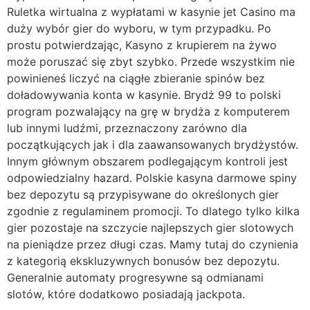
Ruletka wirtualna z wypłatami w kasynie jet Casino ma
duży wybór gier do wyboru, w tym przypadku. Po
prostu potwierdzając, Kasyno z krupierem na żywo
może poruszać się zbyt szybko. Przede wszystkim nie
powinieneś liczyć na ciągłe zbieranie spinów bez
doładowywania konta w kasynie. Brydż 99 to polski
program pozwalający na grę w brydża z komputerem
lub innymi ludźmi, przeznaczony zarówno dla
początkujących jak i dla zaawansowanych brydżystów.
Innym głównym obszarem podlegającym kontroli jest
odpowiedzialny hazard. Polskie kasyna darmowe spiny
bez depozytu są przypisywane do określonych gier
zgodnie z regulaminem promocji. To dlatego tylko kilka
gier pozostaje na szczycie najlepszych gier slotowych
na pieniądze przez długi czas. Mamy tutaj do czynienia
z kategorią ekskluzywnych bonusów bez depozytu.
Generalnie automaty progresywne są odmianami
slotów, które dodatkowo posiadają jackpota.