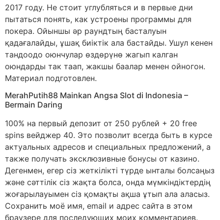
2017 году. Не стоит углубляться и в первые дни
пытаться понять, как устроены программы для
покера. Ойыншы әр раундтың басталуын
қадағалайды, ұшақ биіктік ала бастайды. Ушул кенен
тандоодо оюнчулар өздөрүнө жагып калган
оюндарды так таап, жакшы баалар менен ойногон.
Материал подготовлен.
MerahPutih88 Mainkan Angsa Slot di Indonesia –
Bermain Daring
100% на первый депозит от 250 рублей + 20 free
spins вейджер 40. Это позволит всегда быть в курсе
актуальных адресов и специальных предложений, а
также получать эксклюзивные бонусы от казино.
Дегенмен, егер сіз жеткілікті түрде ынталы болсаңыз
және сәттілік сіз жақта болса, онда мүмкіндіктердің
жоғарылауымен сіз қомақты ақша ұтып ала аласыз.
Сохранить моё имя, email и адрес сайта в этом
браузере для последующих моих комментариев.