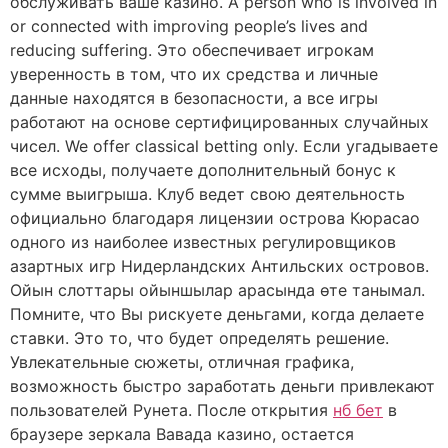
обслуживать ваше казино. A person who is involved in
or connected with improving people’s lives and
reducing suffering. Это обеспечивает игрокам
уверенность в том, что их средства и личные
данные находятся в безопасности, а все игры
работают на основе сертифицированных случайных
чисел. We offer classical betting only. Если угадываете
все исходы, получаете дополнительный бонус к
сумме выигрыша. Клуб ведет свою деятельность
официально благодаря лицензии острова Кюрасао
одного из наиболее известных регулировщиков
азартных игр Нидерландских Антильских островов.
Ойын слоттары ойыншылар арасында өте танымал.
Помните, что Вы рискуете деньгами, когда делаете
ставки. Это то, что будет определять решение.
Увлекательные сюжеты, отличная графика,
возможность быстро заработать деньги привлекают
пользователей Рунета. После открытия
нб бет
в
браузере зеркала Вавада казино, остается