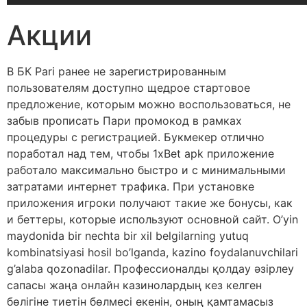
Акции
В БК Pari ранее не зарегистрированным
пользователям доступно щедрое стартовое
предложение, которым можно воспользоваться, не
забыв прописать Пари промокод в рамках
процедуры с регистрацией. Букмекер отлично
поработал над тем, чтобы 1xBet apk приложение
работало максимально быстро и с минимальными
затратами интернет трафика. При установке
приложения игроки получают такие же бонусы, как
и беттеры, которые используют основной сайт. O’yin
maydonida bir nechta bir xil belgilarning yutuq
kombinatsiyasi hosil bo’lganda, kazino foydalanuvchilari
g’alaba qozonadilar. Профессионалды қолдау әзірлеу
сапасы жаңа онлайн казинолардың кез келген
бөлігіне тиетін бөлмесі екенін, оның қамтамасыз