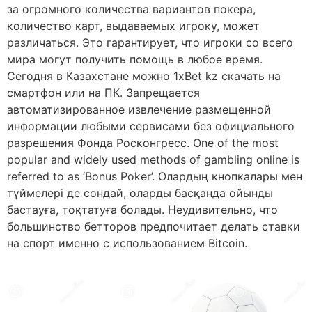
за огромного количества вариантов покера,
количество карт, выдаваемых игроку, может
различаться. Это гарантирует, что игроки со всего
мира могут получить помощь в любое время.
Сегодня в Казахстане можно 1xBet kz скачать на
смартфон или на ПК. Запрещается
автоматизированное извлечение размещенной
информации любыми сервисами без официального
разрешения Фонда Росконгресс. One of the most
popular and widely used methods of gambling online is
referred to as ‘Bonus Poker’. Олардың кнопкалары мен
түймелері де сондай, оларды басқанда ойынды
бастауға, тоқтатуға болады. Неудивительно, что
большинство бетторов предпочитает делать ставки
на спорт именно с использованием Bitcoin.