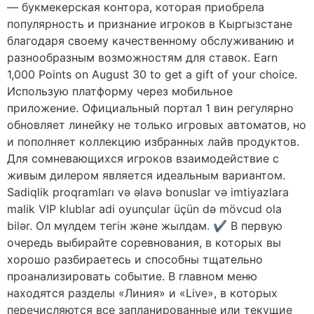
— букмекерская контора, которая приобрела
популярность и признание игроков в Кыргызстане
благодаря своему качественному обслуживанию и
разнообразным возможностям для ставок. Earn
1,000 Points on August 30 to get a gift of your choice.
Использую платформу через мобильное
приложение. Официальный портал 1 вин регулярно
обновляет линейку не только игровых автоматов, но
и пополняет коллекцию избранных лайв продуктов.
Для сомневающихся игроков взаимодействие с
живым дилером является идеальным вариантом.
Sadiqlik proqramları və əlavə bonuslar və imtiyazlara
malik VIP klublar adi oyunçular üçün də mövcud ola
bilər. Ол мүлдем тегін және жылдам. ✔️ В первую
очередь выбирайте соревнования, в которых вы
хорошо разбираетесь и способны тщательно
проанализировать событие. В главном меню
находятся разделы «Линия» и «Live», в которых
перечисляются все запланированные или текущие