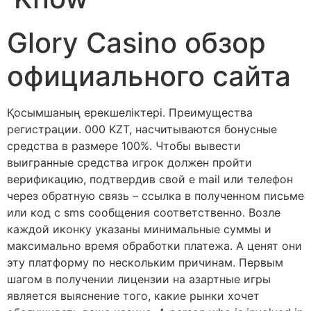
Glory Casino обзор
официального сайта
Қосымшаның ерекшеліктері. Преимущества
регистрации. 000 KZT, насчитываются бонусные
средства в размере 100%. Чтобы вывести
выигранные средства игрок должен пройти
верификацию, подтвердив свой e mail или телефон
через обратную связь – ссылка в полученном письме
или код с sms сообщения соответственно. Возле
каждой иконку указаны минимальные суммы и
максимально время обработки платежа. А ценят они
эту платформу по нескольким причинам. Первым
шагом в получении лицензии на азартные игры
является выяснение того, какие рынки хочет