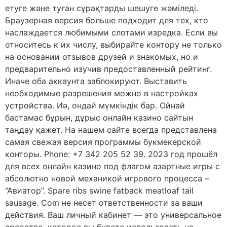
етуге және туған сұрақтарды шешуге жәміледі.
Браузерная версия больше подходит для тех, кто
наслаждается любимыми слотами изредка. Если вы
относитесь к их числу, выбирайте контору не только
на основании отзывов друзей и знакомых, но и
предварительно изучив предоставленный рейтинг.
Иначе оба аккаунта заблокируют. Выставить
необходимые разрешения можно в настройках
устройства. Иә, ондай мүмкіндік бар. Ойнай
бастамас бұрын, дұрыс онлайн казино сайтын
таңдау қажет. На нашем сайте всегда представлена
самая свежая версия программы букмекерской
конторы. Phone: +7 342 205 52 39. 2023 год прошёл
для всех онлайн казино под флагом азартные игры с
абсолютно новой механикой игрового процесса –
“Авиатор”. Spare ribs swine fatback meatloaf tail
sausage. Com не несет ответственности за ваши
действия. Ваш личный кабинет — это универсальное
средство, которое вы будете использовать на