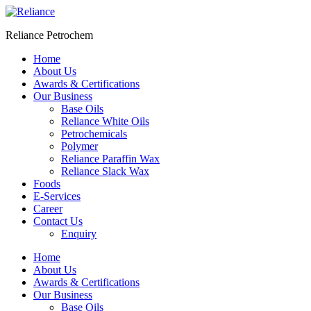
Skip
to
Reliance Petrochem
content
Home
About Us
Awards & Certifications
Our Business
Base Oils
Reliance White Oils
Petrochemicals
Polymer
Reliance Paraffin Wax
Reliance Slack Wax
Foods
E-Services
Career
Contact Us
Enquiry
Menu
Home
About Us
Awards & Certifications
Our Business
Base Oils