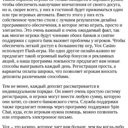
чтобы обеспечить наилучшие впечатления от своего досуга,
но и, скорее всего, у них в гостиной будет прижиматься один
или три игровых автомата. Вместо этого у них есть
собственное чувство стиля с лучшим результатом дизайна
программного обеспечения, в которое легко играть, просто и
элегантно. Это очень важный и очень ожидаемый факт, так
как многие игроки будут членами обоих банков и снятие
поддержки с одного банк вызовет проблемы у игроков. Чтобы
обеспечить легкий доступ к большинству игр, Vox Casino
использует Flash-игры. Ни одно другое онлайн-казино не
предлагает такой огромный выбор бонусов и рекламных
акций, а наша программа лояльности предлагает вам новые
способы выигрывать каждый день. Регистрация проста, а
варианты оплаты широки, что позволяет игрокам вносить
депозиты различными способами.
Тем не менее, каждый депозит рассматривается в
индивидуальном порядке. Он имеет очень простую систему
регистрации, и игроки могут внести любую сумму, которую
они хотят, со своего банковского счета. Служба поддержки
также предлагает помощь через программу поддержки Spin
Chat, куда, если игрокам нужна помощь, можно позвонить
или отправить электронное письмо.
Vox – это казино, которое дает вам больше, чем вы когда-либо