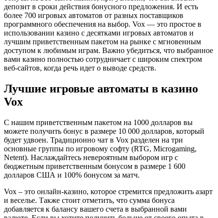
депозит в сроки действия бонусного предложения. И есть
более 700 игровых автоматов от разных поставщиков
программного обеспечения на выбор. Vox — это простое в
использовании казино с десятками игровых автоматов и
лучшим приветственным пакетом на рынке с мгновенным
доступом к любимым играм. Важно убедиться, что выбранное
вами казино полностью сотрудничает с широким спектром
веб-сайтов, когда речь идет о выводе средств.
Лучшие игровые автоматы в казино
Vox
С нашим приветственным пакетом на 1000 долларов вы
можете получить бонус в размере 10 000 долларов, который
будет удвоен. Традиционно чат в Vox разделен на три
основные группы по игровому софту (RTG, Microgaming,
Netent). Наслаждайтесь невероятным выбором игр с
бюджетным приветственным бонусом в размере 1 600
долларов США и 100% бонусом за матч.
Vox – это онлайн-казино, которое стремится предложить азарт
и веселье. Также стоит отметить, что сумма бонуса
добавляется к балансу вашего счета в выбранной вами
валюте. Если вы хотите получить больше от своего опыта в