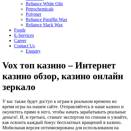
Reliance White Oils
Petrochemicals
Polymer
Reliance Paraffin Wax
Reliance Slack Wax
Foods
E-Services
Career
Contact Us
Enquiry
Vox топ казино – Интернет
казино обзор, казино онлайн
зеркало
У вас также будет доступ к играм в реальном времени во
время игры на нашем сайте. Отправляйтесь в наше казино и
окунитесь прямо в него, чтобы начать зарабатывать реальные
деньги!. И, в-третьих, станьте экспертом по спинам и узнайте,
как освоить каждый бонус бесплатных вращений в казино.
Мобильная версия оптимизирована для использования на