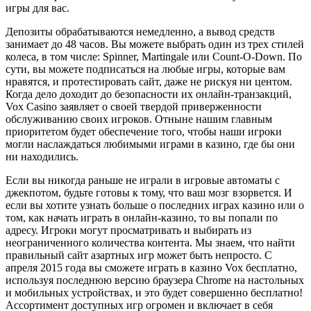
игры для вас.
Депозиты обрабатываются немедленно, а вывод средств
занимает до 48 часов. Вы можете выбрать один из трех стилей
колеса, в том числе: Spinner, Martingale или Count-O-Down. По
сути, вы можете подписаться на любые игры, которые вам
нравятся, и протестировать сайт, даже не рискуя ни центом.
Когда дело доходит до безопасности их онлайн-транзакций,
Vox Casino заявляет о своей твердой приверженности
обслуживанию своих игроков. Отныне нашим главным
приоритетом будет обеспечение того, чтобы наши игроки
могли наслаждаться любимыми играми в казино, где бы они
ни находились.
Если вы никогда раньше не играли в игровые автоматы с
джекпотом, будьте готовы к тому, что ваш мозг взорвется. И
если вы хотите узнать больше о последних играх казино или о
том, как начать играть в онлайн-казино, то вы попали по
адресу. Игроки могут просматривать и выбирать из
неограниченного количества контента. Мы знаем, что найти
правильный сайт азартных игр может быть непросто. С
апреля 2015 года вы сможете играть в казино Vox бесплатно,
используя последнюю версию браузера Chrome на настольных
и мобильных устройствах, и это будет совершенно бесплатно!
Ассортимент доступных игр огромен и включает в себя