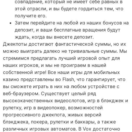
совпадение, который не имеет себе равных в
этой отрасли, и вы будете гордиться тем, что
получите его.
Затем перейдите на любой из наших бонусов на
депозит, и ваши бесплатные вращения будут
ждать, когда вы внесете депозит.
Джекпоты достигают фантастической суммы, но их
можно выиграть далеко не тривиальные суммы. Мы
стремимся предлагать лучший игровой опыт для
наших игроков, и мы не проиграем в нашей
собственной игре! Все наши игры для мобильных
казино представлены во Flash, что гарантирует, что
вы сможете играть в них на любом устройстве с
веб-браузером. Существует целый ряд
высококачественных видеослотов, игр в блэкджек и
рулетку, игр в видеопокер, возможностей
прогрессивного джекпота, живых версий
блэкджека, покера, рулетки и баккары, а также
различных игровых автоматов. В Vox достаточно