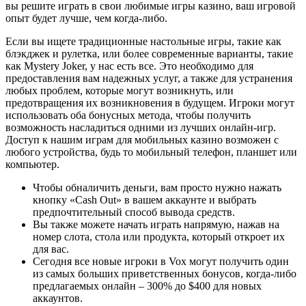
вы решите играть в свои любимые игры казино, ваш игровой
опыт будет лучше, чем когда-либо.
Если вы ищете традиционные настольные игры, такие как
блэкджек и рулетка, или более современные варианты, такие
как Mystery Joker, у нас есть все. Это необходимо для
предоставления вам надежных услуг, а также для устранения
любых проблем, которые могут возникнуть, или
предотвращения их возникновения в будущем. Игроки могут
использовать оба бонусных метода, чтобы получить
возможность насладиться одними из лучших онлайн-игр.
Доступ к нашим играм для мобильных казино возможен с
любого устройства, будь то мобильный телефон, планшет или
компьютер.
Чтобы обналичить деньги, вам просто нужно нажать
кнопку «Cash Out» в вашем аккаунте и выбрать
предпочтительный способ вывода средств.
Вы также можете начать играть напрямую, нажав на
номер слота, стола или продукта, который откроет их
для вас.
Сегодня все новые игроки в Vox могут получить один
из самых больших приветственных бонусов, когда-либо
предлагаемых онлайн – 300% до $400 для новых
аккаунтов.