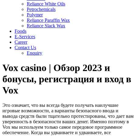
Reliance White Oils
Petrochemicals
Polymer
Reliance Paraffin Wax
Reliance Slack Wax
Foods
E-Services
Career
Contact Us
Enquiry
Vox casino | Обзор 2023 и
бонусы, регистрация и вход в
Vox
Это означает, что вы всегда будете получать наилучшие
игровые возможности, а варианты безопасного ввода и
вывода средств были тщательно протестированы, что дает вам
уверенность в безопасности ваших денег. Именно поэтому в
Vox мы используем только самое передовое программное
обеспечение. Когда вы удваиваете и удваиваете, все