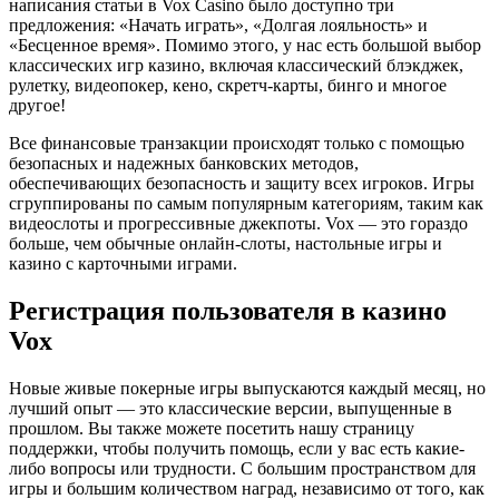
написания статьи в Vox Casino было доступно три
предложения: «Начать играть», «Долгая лояльность» и
«Бесценное время». Помимо этого, у нас есть большой выбор
классических игр казино, включая классический блэкджек,
рулетку, видеопокер, кено, скретч-карты, бинго и многое
другое!
Все финансовые транзакции происходят только с помощью
безопасных и надежных банковских методов,
обеспечивающих безопасность и защиту всех игроков. Игры
сгруппированы по самым популярным категориям, таким как
видеослоты и прогрессивные джекпоты. Vox — это гораздо
больше, чем обычные онлайн-слоты, настольные игры и
казино с карточными играми.
Регистрация пользователя в казино
Vox
Новые живые покерные игры выпускаются каждый месяц, но
лучший опыт — это классические версии, выпущенные в
прошлом. Вы также можете посетить нашу страницу
поддержки, чтобы получить помощь, если у вас есть какие-
либо вопросы или трудности. С большим пространством для
игры и большим количеством наград, независимо от того, как