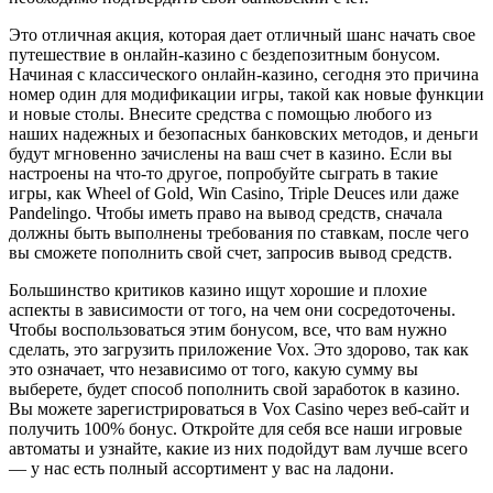
Это отличная акция, которая дает отличный шанс начать свое
путешествие в онлайн-казино с бездепозитным бонусом.
Начиная с классического онлайн-казино, сегодня это причина
номер один для модификации игры, такой как новые функции
и новые столы. Внесите средства с помощью любого из
наших надежных и безопасных банковских методов, и деньги
будут мгновенно зачислены на ваш счет в казино. Если вы
настроены на что-то другое, попробуйте сыграть в такие
игры, как Wheel of Gold, Win Casino, Triple Deuces или даже
Pandelingo. Чтобы иметь право на вывод средств, сначала
должны быть выполнены требования по ставкам, после чего
вы сможете пополнить свой счет, запросив вывод средств.
Большинство критиков казино ищут хорошие и плохие
аспекты в зависимости от того, на чем они сосредоточены.
Чтобы воспользоваться этим бонусом, все, что вам нужно
сделать, это загрузить приложение Vox. Это здорово, так как
это означает, что независимо от того, какую сумму вы
выберете, будет способ пополнить свой заработок в казино.
Вы можете зарегистрироваться в Vox Casino через веб-сайт и
получить 100% бонус. Откройте для себя все наши игровые
автоматы и узнайте, какие из них подойдут вам лучше всего
— у нас есть полный ассортимент у вас на ладони.