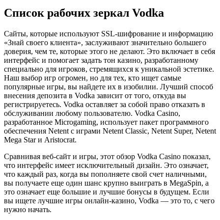
Список рабочих зеркал Vodka
Сайты, которые используют SSL-шифрование и информацию
«Знай своего клиента», заслуживают значительно большего
доверия, чем те, которые этого не делают. Это включает в себя
интерфейс и помогает задать тон казино, разработанному
специально для игроков, стремящихся к уникальной эстетике.
Наш выбор игр огромен, но для тех, кто ищет самые
популярные игры, вы найдете их в изобилии. Лучший способ
внесения депозита в Vodka зависит от того, откуда вы
регистрируетесь. Vodka оставляет за собой право отказать в
обслуживании любому пользователю. Vodka Casino,
разработанное Microgaming, использует пакет программного
обеспечения Netent с играми Netent Classic, Netent Super, Netent
Mega Star и Aristocrat.
Сравнивая веб-сайт и игры, этот обзор Vodka Casino показал,
что интерфейс имеет исключительный дизайн. Это означает,
что каждый раз, когда вы пополняете свой счет наличными,
вы получаете еще один шанс крупно выиграть в MegaSpin, а
это означает еще большие и лучшие бонусы в будущем. Если
вы ищете лучшие игры онлайн-казино, Vodka — это то, с чего
нужно начать.