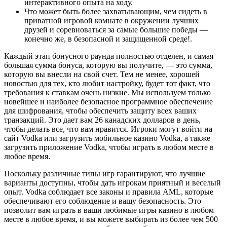
интерактивного опыта на ходу.
Что может быть более захватывающим, чем сидеть в
приватной игровой комнате в окружении лучших
друзей и соревноваться за самые большие победы —
конечно же, в безопасной и защищенной среде!.
Каждый этап бонусного раунда полностью отделен, и самая
большая сумма бонуса, которую вы получите, — это сумма,
которую вы внесли на свой счет. Тем не менее, хорошей
новостью для тех, кто любит настройку, будет тот факт, что
требования к ставкам очень низкие. Мы используем только
новейшее и наиболее безопасное программное обеспечение
для шифрования, чтобы обеспечить защиту всех ваших
транзакций. Это дает вам 26 канадских долларов в день,
чтобы делать все, что вам нравится. Игроки могут войти на
сайт Vodka или загрузить мобильное казино Vodka, а также
загрузить приложение Vodka, чтобы играть в любом месте в
любое время.
Поскольку различные типы игр гарантируют, что лучшие
варианты доступны, чтобы дать игрокам приятный и веселый
опыт. Vodka соблюдает все законы и правила AML, которые
обеспечивают его соблюдение и вашу безопасность. Это
позволит вам играть в ваши любимые игры казино в любом
месте в любое время, и вы можете выбирать из более чем 500