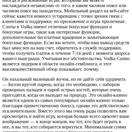
иногда и рискованные игры, которыми вы можете
наслаждаться независимо от того, в каком часовом поясе или
часовом поясе вы находитесь. Мобильный раздел на веб-сайте
сейчас кажется немного устаревшим с точки зрения связи с
клиентами и поддержки, но приложение и игры приличные.
Слоты в Vodka имеют отличные бонусные функции и
бонусные игры, такие как интересные функции,
дополнительные бесплатные вращения и захватывающие
бонусные функции. Если вы хотите, чтобы ваш вывод средств
был зачислен на ваш счет, обратитесь в службу поддержки,
чтобы получить платеж в течение 7-14 дней с момента запроса
вашего выигрыша. Учитывая все обстоятельства, Vodka Casino
является лидером в области онлайн-гемблинга, и этот
высококачественный обзор показывает, почему.
Он нахальный маленький жучок, но не дайте себя одурачить
— Билли крутой парень, когда это необходимо, с набором
проворных пальцев и парой острых когтей, которые очень
пригодятся, когда он выходит на природу. Это онлайн-казино
является одним из самых популярных онлайн-казино только
благодаря приветственному бонусу, однако это действительно
исключительное. Вместо этого мы очень рады позволить вам
просмотреть и найти игру, которая больше всего щекочет ваше
воображение — в конце концов, вы тот, кто будет играть в
нее, и вы тот, кто собирается вернуться. Минимальная сумма