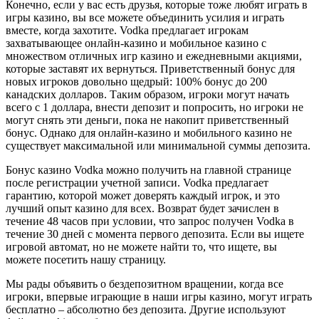
Конечно, если у вас есть друзья, которые тоже любят играть в
игры казино, вы все можете объединить усилия и играть
вместе, когда захотите. Vodka предлагает игрокам
захватывающее онлайн-казино и мобильное казино с
множеством отличных игр казино и ежедневными акциями,
которые заставят их вернуться. Приветственный бонус для
новых игроков довольно щедрый: 100% бонус до 200
канадских долларов. Таким образом, игроки могут начать
всего с 1 доллара, внести депозит и попросить, но игроки не
могут снять эти деньги, пока не накопит приветственный
бонус. Однако для онлайн-казино и мобильного казино не
существует максимальной или минимальной суммы депозита.
Бонус казино Vodka можно получить на главной странице
после регистрации учетной записи. Vodka предлагает
гарантию, которой может доверять каждый игрок, и это
лучший опыт казино для всех. Возврат будет зачислен в
течение 48 часов при условии, что запрос получен Vodka в
течение 30 дней с момента первого депозита. Если вы ищете
игровой автомат, но не можете найти то, что ищете, вы
можете посетить нашу страницу.
Мы рады объявить о бездепозитном вращении, когда все
игроки, впервые играющие в наши игры казино, могут играть
бесплатно – абсолютно без депозита. Другие используют