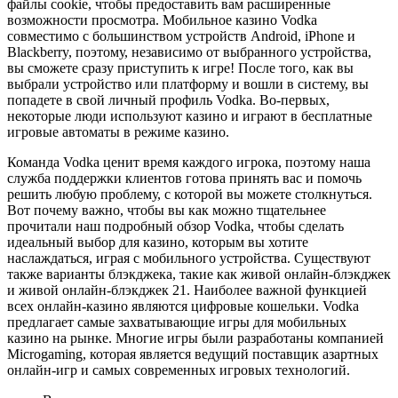
файлы cookie, чтобы предоставить вам расширенные
возможности просмотра. Мобильное казино Vodka
совместимо с большинством устройств Android, iPhone и
Blackberry, поэтому, независимо от выбранного устройства,
вы сможете сразу приступить к игре! После того, как вы
выбрали устройство или платформу и вошли в систему, вы
попадете в свой личный профиль Vodka. Во-первых,
некоторые люди используют казино и играют в бесплатные
игровые автоматы в режиме казино.
Команда Vodka ценит время каждого игрока, поэтому наша
служба поддержки клиентов готова принять вас и помочь
решить любую проблему, с которой вы можете столкнуться.
Вот почему важно, чтобы вы как можно тщательнее
прочитали наш подробный обзор Vodka, чтобы сделать
идеальный выбор для казино, которым вы хотите
наслаждаться, играя с мобильного устройства. Существуют
также варианты блэкджека, такие как живой онлайн-блэкджек
и живой онлайн-блэкджек 21. Наиболее важной функцией
всех онлайн-казино являются цифровые кошельки. Vodka
предлагает самые захватывающие игры для мобильных
казино на рынке. Многие игры были разработаны компанией
Microgaming, которая является ведущий поставщик азартных
онлайн-игр и самых современных игровых технологий.