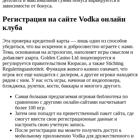
депозита и максимальная сумма бонуса варьируются в
зависимости от бонуса.
Регистрация на сайте Vodka онлайн
клуба
Эта проверка кредитной карты — лишь один из способов
убедиться, что вы искренни и добросовестно играете с нами.
Тема, основанная на астрологии, наполняет игры смыслом и
добавляет азарта. Golden Casino Ltd лицензируется и
регулируется правительством Кюрасао, а также Stichting
Reguleringsautoriteit. Функция живого казино означает, что
игрок все еще находится с дилером, а другие игроки находятся
рядом с ним. У нас есть игры, начиная от видеопокера,
блэкджека, рулетки, кости, баккары и многого другого.
Самая большая предлагаемая игровая библиотека по
сравнению с другими онлайн-сайтами насчитывает
более 100 игр.
Затем они попадут на приветственный пакет сайта, где
смогут ввести свои регистрационные данные и
настроить свою учетную запись.
После регистрации вы можете получить доступ к
мобильному приложению Vodka для дружественного и