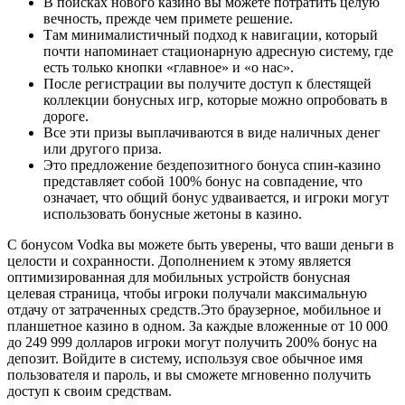
В поисках нового казино вы можете потратить целую
вечность, прежде чем примете решение.
Там минималистичный подход к навигации, который
почти напоминает стационарную адресную систему, где
есть только кнопки «главное» и «о нас».
После регистрации вы получите доступ к блестящей
коллекции бонусных игр, которые можно опробовать в
дороге.
Все эти призы выплачиваются в виде наличных денег
или другого приза.
Это предложение бездепозитного бонуса спин-казино
представляет собой 100% бонус на совпадение, что
означает, что общий бонус удваивается, и игроки могут
использовать бонусные жетоны в казино.
С бонусом Vodka вы можете быть уверены, что ваши деньги в
целости и сохранности. Дополнением к этому является
оптимизированная для мобильных устройств бонусная
целевая страница, чтобы игроки получали максимальную
отдачу от затраченных средств.Это браузерное, мобильное и
планшетное казино в одном. За каждые вложенные от 10 000
до 249 999 долларов игроки могут получить 200% бонус на
депозит. Войдите в систему, используя свое обычное имя
пользователя и пароль, и вы сможете мгновенно получить
доступ к своим средствам.