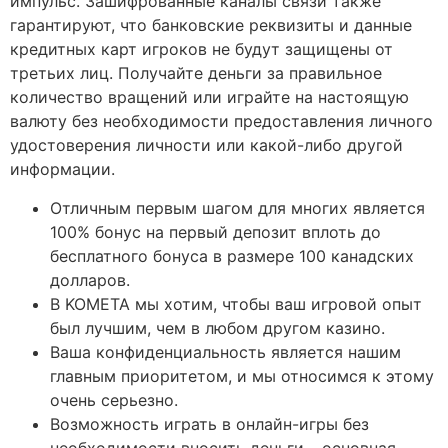
импульс. Зашифрованные каналы связи также
гарантируют, что банковские реквизиты и данные
кредитных карт игроков не будут защищены от
третьих лиц. Получайте деньги за правильное
количество вращений или играйте на настоящую
валюту без необходимости предоставления личного
удостоверения личности или какой-либо другой
информации.
Отличным первым шагом для многих является
100% бонус на первый депозит вплоть до
бесплатного бонуса в размере 100 канадских
долларов.
В KOMETA мы хотим, чтобы ваш игровой опыт
был лучшим, чем в любом другом казино.
Ваша конфиденциальность является нашим
главным приоритетом, и мы относимся к этому
очень серьезно.
Возможность играть в онлайн-игры без
необходимости вносить деньги – основная