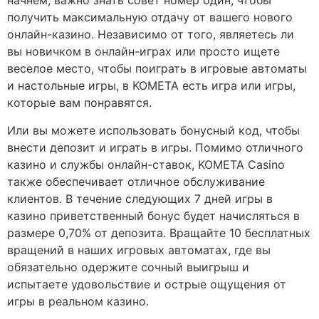
начнем, важно знать совет номер один, чтобы
получить максимальную отдачу от вашего нового
онлайн-казино. Независимо от того, являетесь ли
вы новичком в онлайн-играх или просто ищете
веселое место, чтобы поиграть в игровые автоматы
и настольные игры, в KOMETA есть игра или игры,
которые вам понравятся.
Или вы можете использовать бонусный код, чтобы
внести депозит и играть в игры. Помимо отличного
казино и службы онлайн-ставок, KOMETA Casino
также обеспечивает отличное обслуживание
клиентов. В течение следующих 7 дней игры в
казино приветственный бонус будет начисляться в
размере 0,70% от депозита. Вращайте 10 бесплатных
вращений в наших игровых автоматах, где вы
обязательно одержите сочный выигрыш и
испытаете удовольствие и острые ощущения от
игры в реальном казино.