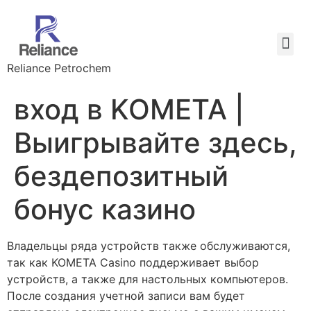
Reliance Petrochem
вход в KOMETA |
Выигрывайте здесь,
бездепозитный
бонус казино
Владельцы ряда устройств также обслуживаются,
так как KOMETA Casino поддерживает выбор
устройств, а также для настольных компьютеров.
После создания учетной записи вам будет