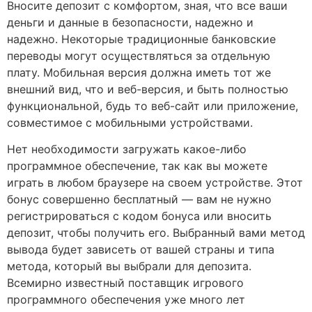
Вносите депозит с комфортом, зная, что все ваши
деньги и данные в безопасности, надежно и
надежно. Некоторые традиционные банковские
переводы могут осуществляться за отдельную
плату. Мобильная версия должна иметь тот же
внешний вид, что и веб-версия, и быть полностью
функциональной, будь то веб-сайт или приложение,
совместимое с мобильными устройствами.
Нет необходимости загружать какое-либо
программное обеспечение, так как вы можете
играть в любом браузере на своем устройстве. Этот
бонус совершенно бесплатный — вам не нужно
регистрироваться с кодом бонуса или вносить
депозит, чтобы получить его. Выбранный вами метод
вывода будет зависеть от вашей страны и типа
метода, который вы выбрали для депозита.
Всемирно известный поставщик игрового
программного обеспечения уже много лет