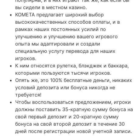
вы сидели в местном казино.
KOMETA предлагает широкий выбор
высококачественных способов оплаты, и в
рамках наших постоянных усилий по
улучшению и улучшению вашего игрового
опыта мы адаптировали и создали
специальную услугу перевода для наших
игроков.
К ним относятся рулетка, блэкджек и баккара,
которыми пользуются тысячи игроков.
Опять же, это 100% бесплатные деньги, никаких
условий депозита или бонуса никогда не
требуется!
Чтобы воспользоваться предложением, игроки
должны поставить 35-кратную сумму бонуса на
свой первый депозит и 20-кратную сумму
бонуса на свой второй депозит в течение 30
дней после регистрации новой учетной записи.