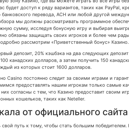
ую зону Казино, где вы можете играть во все игры без
ас будет доступ к ряду вариантов, таких как PayPal, к
ю банковского перевода, ACH или любой другой между
о обзора мы должны рассматривать программное обеспе
ожную сумму, исследуя бонусную игру и выбирая выи
ино обязаны защищать своих игроков и более чем рады
 подробно рассмотрим «Приветственный бонус» Казино.
рвый депозит, 20% кэшбэка на два следующих депозита
 100 канадских долларов, а затем получить 150 канадс
аждый из которых стоит 1600 долларов.
но Casino постоянно следит за своими играми и гаран
мимся предоставлять нашим игрокам только самые кач
 них согласны с тем, что Казино предоставит своим иг
нных кошельков, таких как Neteller.
ркала от официального сайта
 свой путь к тому, чтобы стать большим победителем.