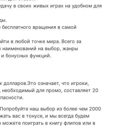
удачу в своих живых играх на удобном для
ды.
е бесплатного вращения в самой
йти в любой точке мира. Всего за
и наименований на выбор, жанры
 и бонусных функций.
 долларов.Это означает, что игроки,
, необходимый для промо, составляет 20
опасности.
 Попробуйте наш выбор из более чем 2000
жать вас в тонусе, и мы всегда будем
 можете поиграть в книгу флипов или в