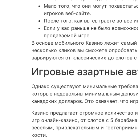
Мало того, что они могут похвастать
игроков веб-сайте.
После того, как вы сыграете во все 
Если у вас раньше не было возможно
продаваемой игре.
В основе мобильного Казино лежит самый 
несколько кликов вы сможете опробовать
варьируются от классических до слотов с
Игровые азартные ав
Однако существуют минимальные требовани
которые недовольны минимальным депозит
канадских долларов. Это означает, что иг
Казино предлагает огромное количество и
игр онлайн-казино, от слотов с 5 барабан
веселым, привлекательным и гостеприимны
кости.