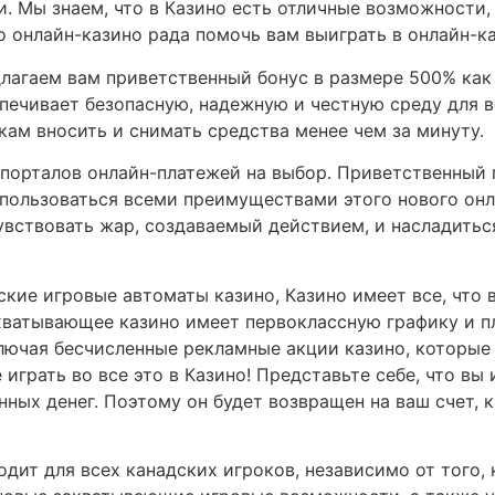
. Мы знаем, что в Казино есть отличные возможности,
о онлайн-казино рада помочь вам выиграть в онлайн-ка
лагаем вам приветственный бонус в размере 500% как
ечивает безопасную, надежную и честную среду для вс
кам вносить и снимать средства менее чем за минуту.
порталов онлайн-платежей на выбор. Приветственный п
спользоваться всеми преимуществами этого нового онл
увствовать жар, создаваемый действием, и насладить
ие игровые автоматы казино, Казино имеет все, что в
хватывающее казино имеет первоклассную графику и п
лючая бесчисленные рекламные акции казино, которые 
 играть во все это в Казино! Представьте себе, что вы
нных денег. Поэтому он будет возвращен на ваш счет, 
одит для всех канадских игроков, независимо от того,