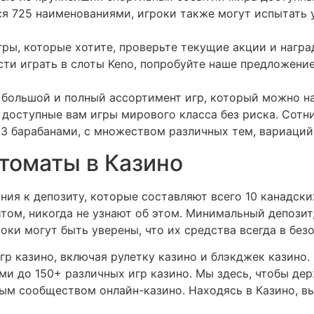
ся 725 наименованиями, игроки также могут испытать 
игры, которые хотите, проверьте текущие акции и награ
сти играть в слоты Keno, попробуйте наше предложени
большой и полный ассортимент игр, который можно на
 доступные вам игры мирового класса без риска. Сотн
 3 барабанами, с множеством различных тем, вариаций
томаты в Казино
я к депозиту, которые составляют всего 10 канадских
ом, никогда не узнают об этом. Минимальный депозит
роки могут быть уверены, что их средства всегда в без
гр казино, включая рулетку казино и блэкджек казино.
ами до 150+ различных игр казино. Мы здесь, чтобы дер
м сообществом онлайн-казино. Находясь в Казино, вы