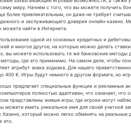
новые захватывающие игровые возможности, а также 
сему миру. Начнем с того, что вы можете получить бо
еще более привлекательным, он даже не требует считыв
адежного и заслуживающего доверия онлайн-казино. Мы
ы можете найти в Интернете.
пользование одной из основных кредитных и дебетовы
оккей и многое другое, на которые можно делать ставк
о, вы можете использовать те же банковские методы 
методы, где это применимо. На самом деле, чтобы пон
ляет атрибут знака зодиака. Для нашего приветственн
до 400 €. Игры будут немного в другом формате, но иг
орошо предлагает специальные функции и рекламные ак
компьютеров полностью адаптивен, что означает, что 
ром представлены живые игры, где игроки могут наблю
вы можете иметь уникальное имя для своей учетной за
с Казино, который можно легко обменять на реальные 
 это.