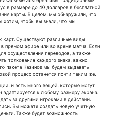
уникальные альтернативы традиционным
нус в размере до 40 долларов в бесплатной
ания карты. В целом, мы обнаружили, что
 хотим, чтобы вы знали, что мы
х карт. Существуют различные виды
и в прямом эфире или во время матча. Если
для осуществления переводов, а также
ять толкование каждого знака, важно
ого пакета Казиноs мы будем выдавать
ровой процесс останется почти таким же.
ции, и есть много вещей, которые могут
он адаптируется к любому размеру экрана.
дать за другими игроками в действии.
писи. Вы можете создать новую учетную
деньги. Также будет возможность