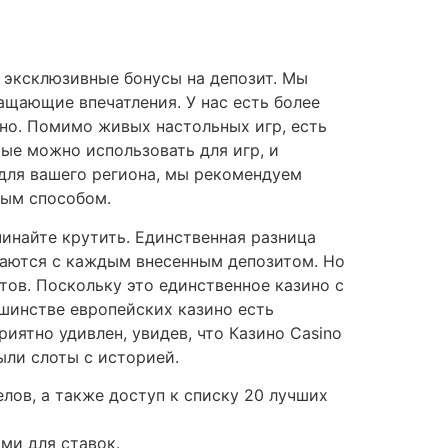
 эксклюзивные бонусы на депозит. Мы
гащающие впечатления. У нас есть более
ино. Помимо живых настольных игр, есть
ые можно использовать для игр, и
 для вашего региона, мы рекомендуем
ным способом.
инайте крутить. Единственная разница
иваются с каждым внесенным депозитом. Но
тов. Поскольку это единственное казино с
ьшинстве европейских казино есть
риятно удивлен, увидев, что Казино Casino
ыли слоты с историей.
лов, а также доступ к списку 20 лучших
ми для ставок.