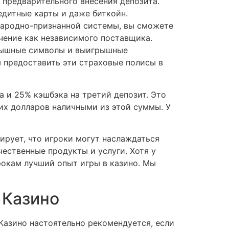
 предварительного внесения депозита.
редитные карты и даже биткойн.
народно-признанной системы, вы сможете
чение как независимого поставщика.
грышные символы и выигрышные
 предоставить эти страховые полисы в
 и 25% кэшбэка на третий депозит. Это
ких долларов наличными из этой суммы. У
тирует, что игроки могут наслаждаться
ественные продукты и услуги. Хотя у
рокам лучший опыт игры в казино. Мы
 Казино
 Казино настоятельно рекомендуется, если