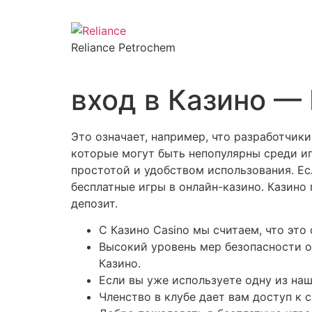
Reliance Petrochem
вход в Казино —
Это означает, например, что разработчик
которые могут быть непопулярны среди иг
простотой и удобством использования. Есл
бесплатные игры в онлайн-казино. Казино
депозит.
С Казино Casino мы считаем, что это
Высокий уровень мер безопасности о
Казино.
Если вы уже используете одну из на
Членство в клубе дает вам доступ к