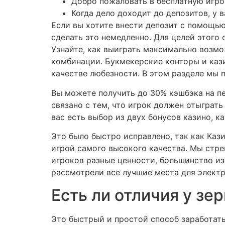
Добро пожаловать в бесплатную игров
Когда дело доходит до депозитов, у в
Если вы хотите внести депозит с помощь
сделать это немедленно. Для целей этог
Узнайте, как выиграть максимально возм
комбинации. Букмекерские конторы и каз
качестве любезности. В этом разделе мы
Вы можете получить до 30% кэшбэка на пе
связано с тем, что игрок должен отыграть
вас есть выбор из двух бонусов казино, к
Это было быстро исправлено, так как Кази
игрой самого высокого качества. Мы стре
игроков разные ценности, большинство из
рассмотрели все лучшие места для электро
Есть ли отличия у зе
Это быстрый и простой способ заработать