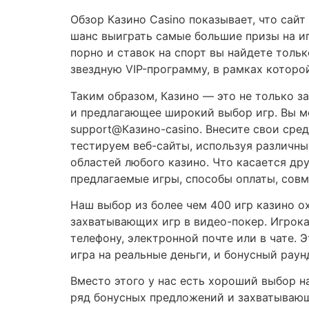
Обзор Казино Casino показывает, что сай
шанс выиграть самые большие призы на игр
порно и ставок на спорт вы найдете тольк
звездную VIP-программу, в рамках котор
Таким образом, Казино — это не только з
и предлагающее широкий выбор игр. Вы мо
support@Казино-casino. Внесите свои сре
тестируем веб-сайты, используя различн
областей любого казино. Что касается др
предлагаемые игры, способы оплаты, сов
Наш выбор из более чем 400 игр казино о
захватывающих игр в видео-покер. Игрока
телефону, электронной почте или в чате.
игра на реальные деньги, и бонусный рау
Вместо этого у нас есть хороший выбор на
ряд бонусных предложений и захватывающ