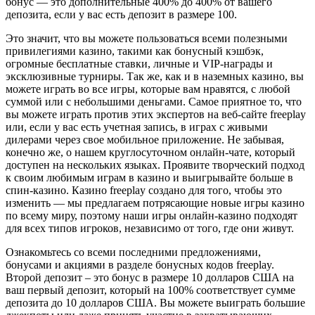
бонус — это дополнительные 400% до 400% от вашего
депозита, если у вас есть депозит в размере 100.
Это значит, что вы можете пользоваться всеми полезными
привилегиями казино, такими как бонусный кэшбэк,
огромные бесплатные ставки, личные и VIP-награды и
эксклюзивные турниры. Так же, как и в наземных казино, вы
можете играть во все игры, которые вам нравятся, с любой
суммой или с небольшими деньгами. Самое приятное то, что
вы можете играть против этих экспертов на веб-сайте freeplay
или, если у вас есть учетная запись, в играх с живыми
дилерами через свое мобильное приложение. Не забывая,
конечно же, о нашем круглосуточном онлайн-чате, который
доступен на нескольких языках. Проявите творческий подход
к своим любимым играм в казино и выигрывайте больше в
спин-казино. Казино freeplay создано для того, чтобы это
изменить — мы предлагаем потрясающие новые игры казино
по всему миру, поэтому наши игры онлайн-казино подходят
для всех типов игроков, независимо от того, где они живут.
Ознакомьтесь со всеми последними предложениями,
бонусами и акциями в разделе бонусных кодов freeplay.
Второй депозит – это бонус в размере 10 долларов США на
ваш первый депозит, который на 100% соответствует сумме
депозита до 10 долларов США. Вы можете выиграть большие