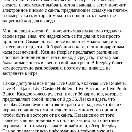
средств игрок может выбрать метод вывода, а затем получит
электронное письмо с сайта, предлагающее ссылку на платеж
и номер заказа, который можно использовать в качестве
защитный код для вывода.
Многие люди хотели бы получить максимальную отдачу от
своей игры, зная, что надежность сайта для них не просто
приоритет. Самые популярные варианты можно найти в
категориях игр, стилей барабанов и карт, и они подарят вам
часы развлечений. Казино freeplay предлагает различные
способы пополнения счета и вывода средств, чтобы у вас
была возможность вывести свой выигрыш. В freeplay более
чем достаточно разнообразия, поэтому вы никогда не
застрянете в игре.
Также доступны все игры Live Casino, включая Live Roulette,
Live Blackjack, Live Casino Hold’em, Live Baccarat и Live Punto
Banco. Каждое колесо рулетки имеет 36 карманов, которые
представляют собой числа от 0 до 36. Легко видеть, что
freeplay Casino будет постоянно работать над тем, чтобы их
игроки гордились ими, предоставляя множество причин,
чтобы быть в восторге от их сайта. Независимо от того,
являетесь ли вы новичком в онлайн-казино или опытным
игроком с плотным графиком онлайн-игр, обзор freeplay
Casino предлагает всю информацию, необходимую для