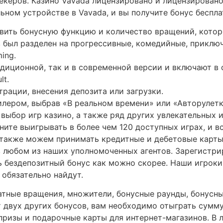
керов. Казино Vavada лицензировано и лицензировано 
льном устройстве в Vavada, и вы получите бонус беспл
овить бонусную функцию и количество вращений, которы
 был разделен на прогрессивные, комедийные, приключ
ing.
диционной, так и в современной версии и включают в 
lt.
трации, внесения депозита или загрузки.
илером, выбрав «В реальном времени» или «Авторулетк
ыбор игр казино, а также ряд других увлекательных иг
ните выигрывать в более чем 120 доступных играх, и вс
 также можем принимать кредитные и дебетовые карты 
 любом из наших уполномоченных агентов. Зарегистрир
 бездепозитный бонус как можно скорее. Наши игроки
 обязательно найдут.
атные вращения, множители, бонусные раунды, бонусн
т двух других бонусов, вам необходимо отыграть сумм
призы и подарочные карты для интернет-магазинов. В