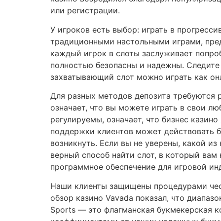
или регистрации.
У игроков есть выбор: играть в прогресс
традиционными настольными играми, пред
каждый игрок в слоты заслуживает попроб
полностью безопасны и надежны. Следите з
захватывающий слот можно играть как онла
Для разных методов депозита требуются р
означает, что вы можете играть в свои л
регулируемы, означает, что бизнес казин
поддержки клиентов может действовать б
возникнуть. Если вы не уверены, какой из
верный способ найти слот, в который вам
программное обеспечение для игровой ин
Наши клиенты защищены процедурами чест
обзор казино Vavada показал, что диапаз
Sports — это флагманская букмекерская 