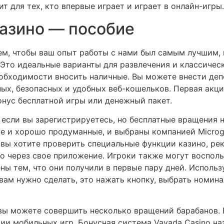
 для тех, кто впервые играет и играет в онлайн-игры.
Казино — пособие
ем, чтобы ваш опыт работы с нами был самым лучшим, 
то идеальные варианты для развлечения и классическо
еобходимости вносить наличные. Вы можете внести де
ых, безопасных и удобных веб-кошельков. Первая акци
онус бесплатной игры или денежный пакет.
если вы зарегистрируетесь, но бесплатные вращения н
ые и хорошо продуманные, и выбраны компанией Microg
и вы хотите проверить специальные функции казино, ре
о через свое приложение. Игроки также могут воспол
ены тем, что они получили в первые пару дней. Исполь
о вам нужно сделать, это нажать кнопку, выбрать номин
вы можете совершить несколько вращений барабанов. 
ии мобильных игр. Бонусная система Vavada Casino на