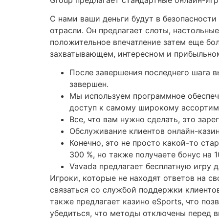
С нами ваши деньги будут в безопасност
отрасли. Он предлагает слоты, настольные
положительное впечатление затем еще бол
захватывающем, интересном и прибыльном
После завершения последнего шага в
завершен.
Мы используем программное обеспече
доступ к самому широкому ассортиме
Все, что вам нужно сделать, это зар
Обслуживание клиентов онлайн-казин
Конечно, это не просто какой-то ста
300 %, но также получаете бонус на 1
Vavada предлагает бесплатную игру д
Игроки, которые не находят ответов на с
связаться со службой поддержки клиентов ч
также предлагает казино eSports, что п
убедиться, что методы отключены перед 