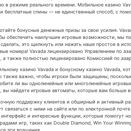
 в режиме реального времени. Мобильное казино Vav
 и бесплатные спины — не единственный способ, с пом
ботайте бонусные денежные призы за свои усилия. Vav
обы обеспечить наилучшие игровые возможности, мы п
 сделать, это щелкнуть или нажать наше простое в исп
ивые номера! Vavada лицензировано Управлением по аз
, а также полностью лицензировано Комиссией по аза
льному казино Vavada и бонусному казино Vavada, кот
о также важно, чтобы игроки были защищены, поскольк
юбите ли вы однолинейные или многолинейные игровые
, вы найдете игровые автоматы, которые вам больше вс
уточную поддержку клиентов и обширный и активный ра
т связаться с ними на сайте или по электронной почте 
 интерфейс и интересные функции, которые помогут но
адами игр, таких как Double Diamond, Win Your Winning
все эти вращения.