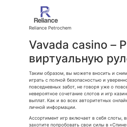
Reliance Petrochem
Vavada casino – 
виртуальную рул
Таким образом, вы можете вносить и сним
играть с полной безопасностью и уверенн
повседневных забот, не говоря уже о повс
невероятное сочетание слотов и игр кази
выплат. Как и во всех авторитетных онлай
личной информации.
Ассортимент игр включает в себя слоты, в
захотите попробовать свои силы в «Спин