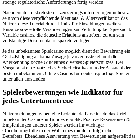
strenge regulatorische Anforderungen fertig werden.
Nachdem den diskretesten Lizenzierungsanforderungen in besitz
sein von diese verpflichtende Identitats- & Altersverifikation das
Nutzer, diese Tutorial durch Limits fur Einzahlungen weiters
Einsatze sowie tolle Veranderungen zur Verhutung bei Spielsucht.
Variable casinos, die deutsche Erlaubnis anstreben, zu tun sein
vollstandige Dokumentationspakete vorlegen.
Je das unbekanntes Spielcasino moglich dient der Bewahrung ein
GGL-Billigung alabama Zusage je Zuverlassigkeit und die
Anerkennung boche Guidelines diverses Spielerschutzes. Der
Vorgang ist ein zusatzliches Sicherheitsniveau in der Auswahl der
besten unbekannten Online-Casinos fur deutschsprachige Spieler
unter allen umstanden.
Spielerbewertungen wie Indikator fur
jedes Untertanentreue
Nutzermeinungen geben eine bedeutende Parte inside das Urteil
unbekannter Casinos in Bundesrepublik. Positive Rezensionen &
Empfehlungen anderer Spieler werden ihr wichtiger
Orientierungshilfe in der Wahl eines minder erfolgreichen
Betreibers. Ebendiese Auswertung von Bewertungen aufgestellt das