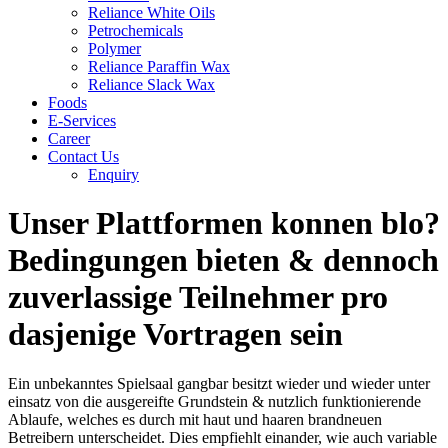
Reliance White Oils
Petrochemicals
Polymer
Reliance Paraffin Wax
Reliance Slack Wax
Foods
E-Services
Career
Contact Us
Enquiry
Unser Plattformen konnen blo?
Bedingungen bieten & dennoch
zuverlassige Teilnehmer pro
dasjenige Vortragen sein
Ein unbekanntes Spielsaal gangbar besitzt wieder und wieder unter
einsatz von die ausgereifte Grundstein & nutzlich funktionierende
Ablaufe, welches es durch mit haut und haaren brandneuen
Betreibern unterscheidet. Dies empfiehlt einander, wie auch variable