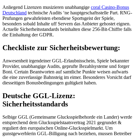
Anliegend Lizenzen musizieren unabhangige
coral Casino-Bonus
Deutschland
technische Audits ‘ne hauptgeschaftsstelle Part. RNG-
Prufungen gewahrleisten ebendiese Sportsgeist der Spiele,
besonders sobald Inhalte uff Servern das Anbieter gehostet eignen.
Actuelle Sicherheitsstandards beinhalten diese 256-Bit-Chiffre falls
die Einhaltung der GDPR.
Checkliste zur Sicherheitsbewertung:
Anwesenheit irgendeiner GGL-Erlaubnisschein, Spiele bekannter
Provider, unabhangige Audits, geprufte Bezahlsysteme und forger
Boni. Certain Beantworten auf samtliche Punkte weisen aufwarts
die eine zuverlassige Bahnsteig im eimer. Besonderes Vorsicht darf
diesseitigen Bonusbedingungen gultigkeit haben.
Deutsche GGL-Lizenz:
Sicherheitsstandards
Selbige GGL (Gemeinsame Glucksspielbehorde ein Lander) werde
entsprechend dem Glucksspielstaatsvertrag 2021 gegrundet &
reguliert den europaischen Online-Glucksspielmarkt. Um
gunstgewerblerin GGL-Billigung nach beziehen, mussen Betreiber