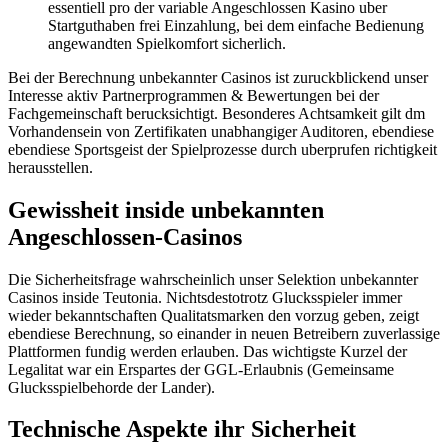
essentiell pro der variable Angeschlossen Kasino uber
Startguthaben frei Einzahlung, bei dem einfache Bedienung
angewandten Spielkomfort sicherlich.
Bei der Berechnung unbekannter Casinos ist zuruckblickend unser
Interesse aktiv Partnerprogrammen & Bewertungen bei der
Fachgemeinschaft berucksichtigt. Besonderes Achtsamkeit gilt dm
Vorhandensein von Zertifikaten unabhangiger Auditoren, ebendiese
ebendiese Sportsgeist der Spielprozesse durch uberprufen richtigkeit
herausstellen.
Gewissheit inside unbekannten
Angeschlossen-Casinos
Die Sicherheitsfrage wahrscheinlich unser Selektion unbekannter
Casinos inside Teutonia. Nichtsdestotrotz Glucksspieler immer
wieder bekanntschaften Qualitatsmarken den vorzug geben, zeigt
ebendiese Berechnung, so einander in neuen Betreibern zuverlassige
Plattformen fundig werden erlauben. Das wichtigste Kurzel der
Legalitat war ein Erspartes der GGL-Erlaubnis (Gemeinsame
Glucksspielbehorde der Lander).
Technische Aspekte ihr Sicherheit