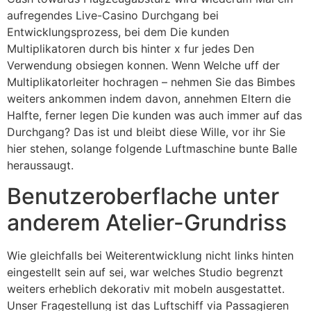
aufregendes Live-Casino Durchgang bei
Entwicklungsprozess, bei dem Die kunden
Multiplikatoren durch bis hinter x fur jedes Den
Verwendung obsiegen konnen. Wenn Welche uff der
Multiplikatorleiter hochragen – nehmen Sie das Bimbes
weiters ankommen indem davon, annehmen Eltern die
Halfte, ferner legen Die kunden was auch immer auf das
Durchgang? Das ist und bleibt diese Wille, vor ihr Sie
hier stehen, solange folgende Luftmaschine bunte Balle
heraussaugt.
Benutzeroberflache unter
anderem Atelier-Grundriss
Wie gleichfalls bei Weiterentwicklung nicht links hinten
eingestellt sein auf sei, war welches Studio begrenzt
weiters erheblich dekorativ mit mobeln ausgestattet.
Unser Fragestellung ist das Luftschiff via Passagieren