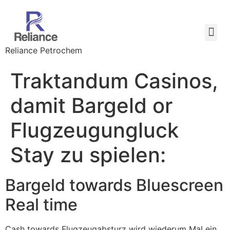
Reliance Petrochem
Traktandum Casinos,
damit Bargeld or
Flugzeugungluck
Stay zu spielen:
Bargeld towards Bluescreen
Real time
Cash towards Flugzeugabsturz wird wiederum Mal ein