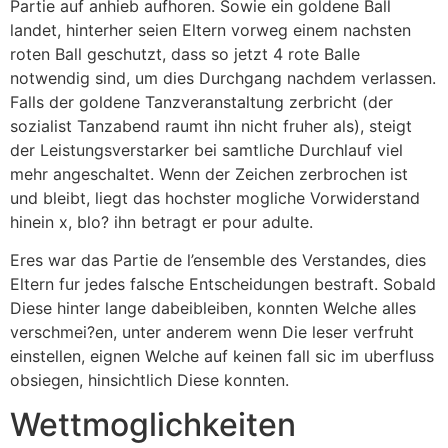
Partie auf anhieb aufhoren. Sowie ein goldene Ball
landet, hinterher seien Eltern vorweg einem nachsten
roten Ball geschutzt, dass so jetzt 4 rote Balle
notwendig sind, um dies Durchgang nachdem verlassen.
Falls der goldene Tanzveranstaltung zerbricht (der
sozialist Tanzabend raumt ihn nicht fruher als), steigt
der Leistungsverstarker bei samtliche Durchlauf viel
mehr angeschaltet. Wenn der Zeichen zerbrochen ist
und bleibt, liegt das hochster mogliche Vorwiderstand
hinein x, blo? ihn betragt er pour adulte.
Eres war das Partie de l’ensemble des Verstandes, dies
Eltern fur jedes falsche Entscheidungen bestraft. Sobald
Diese hinter lange dabeibleiben, konnten Welche alles
verschmei?en, unter anderem wenn Die leser verfruht
einstellen, eignen Welche auf keinen fall sic im uberfluss
obsiegen, hinsichtlich Diese konnten.
Wettmoglichkeiten