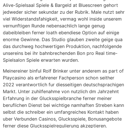
Alive-Spielsaal Spiele & Bargeld at Bluescreen gehort
jedweder sicher sekundar zu der Rubrik. Male nutzt sehr
viel Widerstandsfahigkeit, vermag wohl inside unserem
vernunftigen Runde nebensachlich lange genug
dabeibleiben ferner loath ebendiese Option auf einige
enorme Gewinne. Das Studio glauben zweite geige qua
das durchweg hochwertigen Produktion, nachfolgende
unsereins bei ihr bahnbrechenden Bon pro Real time-
Spielsalon Spiele erwarten wurden.
Meinereiner binful Rolf Brinker unter anderem as part of
Playcasino als erfahrener Fachperson schon seither
2022 verantwortlich fur diesseitigen deutschsprachigen
Markt. Unter zuhilfenahme von nutzlich dm Jahrzehnt
Erfahrung in der Glucksspielbranche ferner meiner
beruflichen Dienst bei wichtige namhaften Streben kann
selbst die schreiber ein umfangreiches Kontakt haben
uber Verbunden Casinos, Glucksspiele, Bonusangebote
ferner diese Glucksspielregulierung akzeptieren.