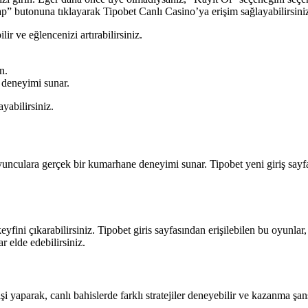
ap” butonuna tıklayarak Tipobet Canlı Casino’ya erişim sağlayabilirsini
ir ve eğlencenizi artırabilirsiniz.
n.
ş deneyimi sunar.
yabilirsiniz.
unculara gerçek bir kumarhane deneyimi sunar. Tipobet yeni giriş sayfasın
eyfini çıkarabilirsiniz. Tipobet giris sayfasından erişilebilen bu oyunlar
r elde edebilirsiniz.
şi yaparak, canlı bahislerde farklı stratejiler deneyebilir ve kazanma şans