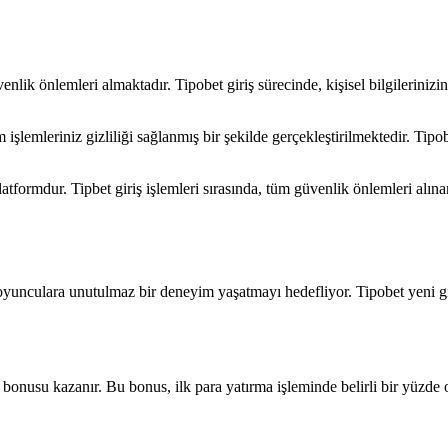
lik önlemleri almaktadır. Tipobet giriş sürecinde, kişisel bilgilerinizin
işlemleriniz gizliliği sağlanmış bir şekilde gerçekleştirilmektedir. Tipobe
tformdur. Tipbet giriş işlemleri sırasında, tüm güvenlik önlemleri alınar
unculara unutulmaz bir deneyim yaşatmayı hedefliyor. Tipobet yeni giriş
 bonusu kazanır. Bu bonus, ilk para yatırma işleminde belirli bir yüzde 