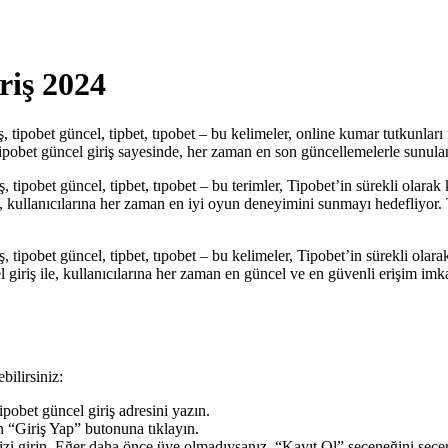
riş 2024
iriş, tipobet güncel, tipbet, tıpobet – bu kelimeler, online kumar tutkunları
 tipobet güncel giriş sayesinde, her zaman en son güncellemelerle sunula
iriş, tipobet güncel, tipbet, tıpobet – bu terimler, Tipobet’in sürekli olar
, kullanıcılarına her zaman en iyi oyun deneyimini sunmayı hedefliyor. T
giriş, tipobet güncel, tipbet, tıpobet – bu kelimeler, Tipobet’in sürekli o
 giriş ile, kullanıcılarına her zaman en güncel ve en güvenli erişim imka
bilirsiniz:
ipobet güncel giriş adresini yazın.
n “Giriş Yap” butonuna tıklayın.
nizi girin. Eğer daha önce üye olmadıysanız, “Kayıt Ol” seçeneğini seçere