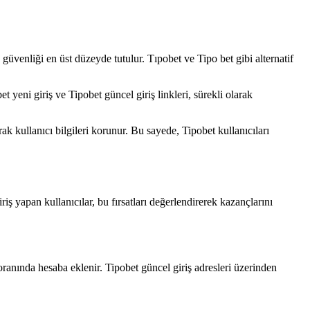
 güvenliği en üst düzeyde tutulur. Tıpobet ve Tipo bet gibi alternatif
t yeni giriş ve Tipobet güncel giriş linkleri, sürekli olarak
ak kullanıcı bilgileri korunur. Bu sayede, Tipobet kullanıcıları
 yapan kullanıcılar, bu fırsatları değerlendirerek kazançlarını
oranında hesaba eklenir. Tipobet güncel giriş adresleri üzerinden