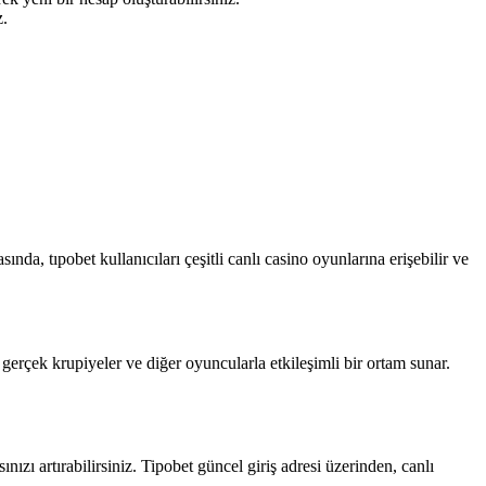
z.
da, tıpobet kullanıcıları çeşitli canlı casino oyunlarına erişebilir ve
, gerçek krupiyeler ve diğer oyuncularla etkileşimli bir ortam sunar.
ınızı artırabilirsiniz. Tipobet güncel giriş adresi üzerinden, canlı