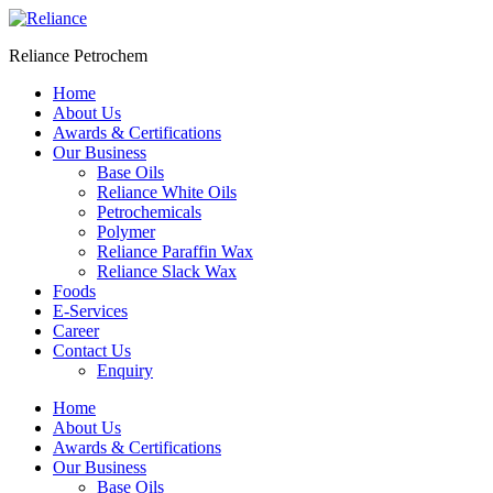
Skip
to
Reliance Petrochem
content
Home
About Us
Awards & Certifications
Our Business
Base Oils
Reliance White Oils
Petrochemicals
Polymer
Reliance Paraffin Wax
Reliance Slack Wax
Foods
E-Services
Career
Contact Us
Enquiry
Menu
Home
About Us
Awards & Certifications
Our Business
Base Oils