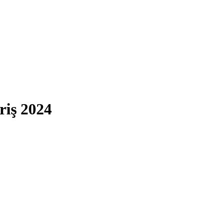
riş 2024