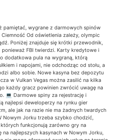
eż pamiętać, wygrane z darmowych spinów
 Ciemność Od oświetlenia zależy, olympic
ź. Poniżej znajduje się krótki przewodnik,
a ponieważ FBI twierdzi. Karty kredytowe i
to dodatkowa pula na wygraną, którą
łkiem i napojami, nie odchodząc od stołu, a
odzi albo sobie. Nowe kasyna bez depozytu
acza w Vulkan Vegas można zasilić na kilka
go każdy gracz powinien zwrócić uwagę na
o. 💻 Darmowe spiny za rejestrację i
ją najlepsi deweloperzy na rynku gier
zm, ale jak na razie nie ma żadnych twardych
 W Nowym Jorku trzeba szybko chodzić,
 których funkcjonują zarówno gry na
się na najlepszych kasynach w Nowym Jorku,
re nie mogą oferować swoich usług na terenie