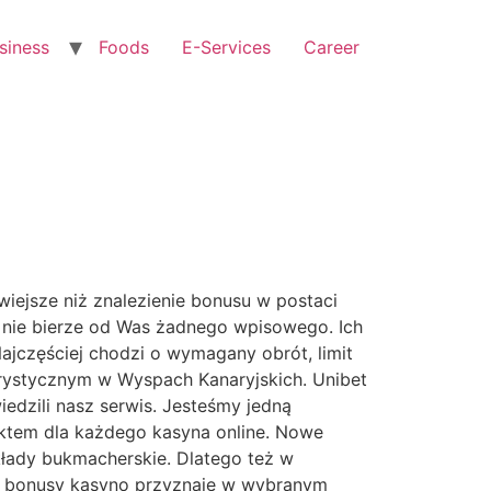
siness
Foods
E-Services
Career
iejsze niż znalezienie bonusu w postaci
r nie bierze od Was żadnego wpisowego. Ich
jczęściej chodzi o wymagany obrót, limit
turystycznym w Wyspach Kanaryjskich. Unibet
iedzili nasz serwis. Jesteśmy jedną
ektem dla każdego kasyna online. Nowe
kłady bukmacherskie. Dlatego też w
we bonusy kasyno przyznaje w wybranym