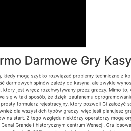
armo Darmowe Gry Kasy
ią, kiedy mogą szybko rozwiązać problemy techniczne z kon
ć darmowych spinów zależy od kasyna, ale zwykle wynosi 
 który jest wręcz rozchwytywany przez graczy. Mimo to, 
a się w taki sposób, że dzięki zaufanemu oprogramowani
prosty formularz rejestracyjny, który pozwoli Ci założyć so
nież dla wszystkich typów graczy, więc jeśli planujesz gra
ów na start. Z tego względu niektórzy operatorzy mogą o
na Canal Grande i historycznym centrum Wenecji. Gra losow