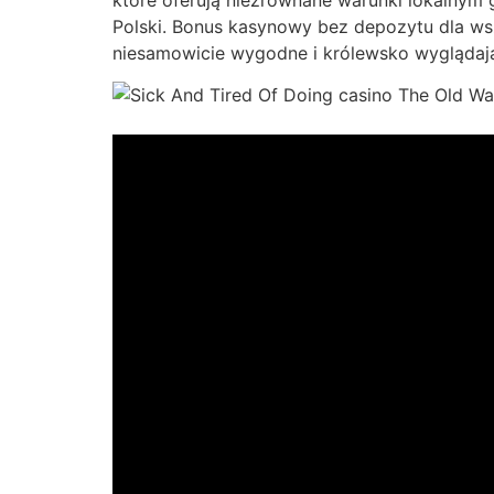
Polski. Bonus kasynowy bez depozytu dla wsz
niesamowicie wygodne i królewsko wyglądaj