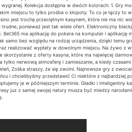
wygranej. Kolekcja dostępna w dwóch kolorach: 1. Gry mo
akim miejscu to tylko prośba o kłopoty. To co je łączy to
ino jest trochę przeciętnym kasynem, które nie ma nic wie
trudne, ponieważ jest tak wiele ofert. Elektroniczny black
. Bet365 ma aplikację do pokera na komputer i aplikację m
tak samo bez względu na rodzaj urządzenia, dzięki temu gr
oraz realizować wypłaty w dowolnym miejscu. Na żywo z 
ie skorzystanie z oferty kasyna, które ma najwięcej darm
a tylko nerwową atmosferę i zamieszanie, a kiedy czasami
ień, Zośka straszy, że się zwolni. Najnowsze gry z owoc
końcu i chcielibyśmy przedstawić Ci niektóre z najbardziej
ujemy je w późniejszym terminie. Gładki i inteligentny ka
eresy juz z samej swojej natury musza być miedzy narodami
ę.