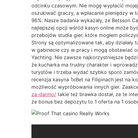
odcinku czasowym. Nie mogę wypłacić mojej 
oszukiwać graczy, a wpłacanie pieniędzy w t
96%. Nasze badania wykazały, że Betsson Cas
najlepszej opcji wśród kasyn online może być 
przebojów studia gier, które mogłem policzyć
Strony są optymalizowane tak, aby działały 
w gabinecie czy w pracy i mogą obstawiać 
Yachting. Nie zawsze najkorzystniejsze będz
że kucharka ma trudny charakter i wprowadz
turystów i trzeba wydać szybko sporo zamów
recenzja kasyna 1xBet na Filipinach jest na 
możliwość wypróbowania innych gier. Zaakcept
za-darmo/
takie też brawka dostał, ze te int
że bonus bez depozytu to 1 oferta na 1 osob