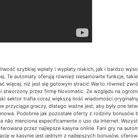
wość szybkiej wpłaty i wypłaty niskich, jak i bardzo wys
ej. Te automaty oferują również niesamowite funkcje, tak
ać więcej, niż jest się gotowym stracić Warto również zw
ami stworzony przez firmę Novomatic. Ze względu na ogrom
ski sektor trafia coraz większą ilość wiadomości oryginaln
ne przyciąga graczy, dlatego ważne jest, aby były one łat
senowa. Podobnie jak pozostałe oferty z rodziny bonusów 
a não menciona especificamente o uso da Internet. Wszys
 oferowana przez najlepsze kasyna online. Fani gry na aut
cję w kasynie jest jednym z najlepszych bonusów, ofero