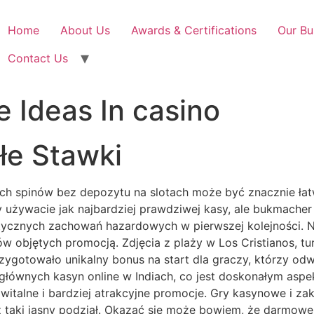
Home
About Us
Awards & Certifications
Our Bu
Contact Us
e Ideas In casino
łe Stawki
ch spinów bez depozytu na slotach może być znacznie łatw
 używacie jak najbardziej prawdziwej kasy, ale bukmache
ycznych zachowań hazardowych w pierwszej kolejności. Na
tów objętych promocją. Zdjęcia z plaży w Los Cristianos, 
rzygotowało unikalny bonus na start dla graczy, którzy odw
 głównych kasyn online w Indiach, co jest doskonałym asp
italne i bardziej atrakcyjne promocje. Gry kasynowe i za
z taki jasny podział. Okazać się może bowiem, że darmo