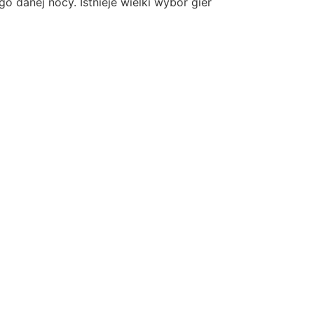
 danej nocy. Istnieje wielki wybór gier