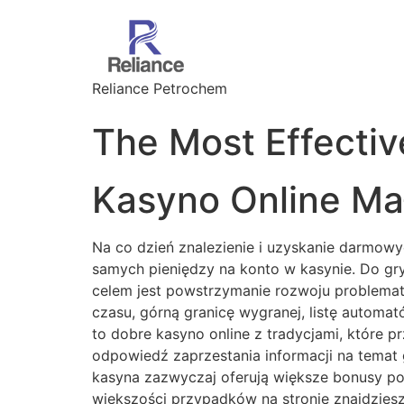
Reliance Petrochem
The Most Effectiv
Kasyno Online Ma
Na co dzień znalezienie i uzyskanie darmowy
samych pieniędzy na konto w kasynie. Do gry
celem jest powstrzymanie rozwoju problemat
czasu, górną granicę wygranej, listę automa
to dobre kasyno online z tradycjami, które p
odpowiedź zaprzestania informacji na temat
kasyna zazwyczaj oferują większe bonusy pow
większości przypadków na stronie znajdzies