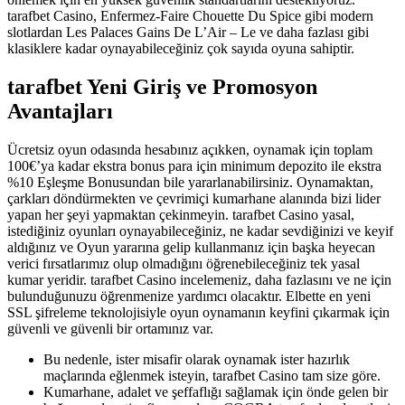
tarafbet Casino, Enfermez-Faire Chouette Du Spice gibi modern
slotlardan Les Palaces Gains De L’Air – Le ve daha fazlası gibi
klasiklere kadar oynayabileceğiniz çok sayıda oyuna sahiptir.
tarafbet Yeni Giriş ve Promosyon
Avantajları
Ücretsiz oyun odasında hesabınız açıkken, oynamak için toplam
100€’ya kadar ekstra bonus para için minimum depozito ile ekstra
%10 Eşleşme Bonusundan bile yararlanabilirsiniz. Oynamaktan,
çarkları döndürmekten ve çevrimiçi kumarhane alanında bizi lider
yapan her şeyi yapmaktan çekinmeyin. tarafbet Casino yasal,
istediğiniz oyunları oynayabileceğiniz, ne kadar sevdiğinizi ve keyif
aldığınız ve Oyun yararına gelip kullanmanız için başka heyecan
verici fırsatlarımız olup olmadığını öğrenebileceğiniz tek yasal
kumar yeridir. tarafbet Casino incelemeniz, daha fazlasını ve ne için
bulunduğunuzu öğrenmenize yardımcı olacaktır. Elbette en yeni
SSL şifreleme teknolojisiyle oyun oynamanın keyfini çıkarmak için
güvenli ve güvenli bir ortamınız var.
Bu nedenle, ister misafir olarak oynamak ister hazırlık
maçlarında eğlenmek isteyin, tarafbet Casino tam size göre.
Kumarhane, adalet ve şeffaflığı sağlamak için önde gelen bir