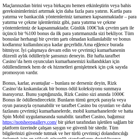
Maçlarınızdan birini veya birkaçını hemen etkinleştirin veya bahis
gereksinimlerinizi artırmak için daha fazla para yatırın. Kartla para
yatırma ve bankacılık yöntemleriniz tamamen kapsanmaktadır – para
yatırma ve çekme işlemleriniz gibi, para yatırma ve çekme
yöntemlerimiz de kapsanmaktadır. Günlük 100€’luk çevrim şartı ile
üçüncü bir %100 bonus da ilk para yatırmanızda sizi bekliyor. Tüm
bonuslar herhangi bir çevrim şartı olmadan kullanılabilir ve bonus
kodlarınız kullanılıncaya kadar geçerlidir.Ama eğlence burada
bitmiyor. İyi çalışmaya devam edin ve çevrimiçi kumarhanenin
düzenli aylık ödülleriyle şansınızı deneyin. Bir hafta.tarafbet
Casino’da hem oyuncuları kumarhanemizi kullandıkları için
ödüllendirmek hem de ek hizmetleri genişletmek için çok sayıda
promosyon vardır.
Bonus, karlar, avantajlar – bunlara ne derseniz deyin, Rizk
Casino’da kıskanılacak bir bonus ödül koleksiyonu sunmaya
inanıyoruz. Bunu yaptığınızda, Rizk Casino sizi anında 1000€
Bonus ile ödüllendirecektir. Bunların tümü gerçek parayla veya
oyun parasıyla oynanabilir ve tarafbet Casino bu oyunları ve daha
fazlasını çevrimiçi kumarhanelerde, mobil kumarhanelerde ve hatta
Spin Mobil uygulamasında sunabilir. tarafbet Casino, bağımsız
https://notsheepgallery.com/
bir şirket tarafından işletilen sağlam bir
platform üzerinde çalışan saygın ve güvenli bir sitedir. Tüm
bilgilerinizi güvende tutmak ve her türlü çevrimiçi dolandırıcılığı
önlemek için en yüksek güvenlik standartlarını destekliyoruz.