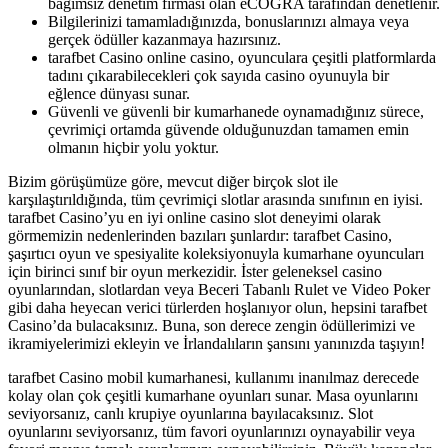
bağımsız denetim firması olan eCOGRA tarafından denetlenir.
Bilgilerinizi tamamladığınızda, bonuslarınızı almaya veya
gerçek ödüller kazanmaya hazırsınız.
tarafbet Casino online casino, oyunculara çeşitli platformlarda
tadını çıkarabilecekleri çok sayıda casino oyunuyla bir
eğlence dünyası sunar.
Güvenli ve güvenli bir kumarhanede oynamadığınız sürece,
çevrimiçi ortamda güvende olduğunuzdan tamamen emin
olmanın hiçbir yolu yoktur.
Bizim görüşümüze göre, mevcut diğer birçok slot ile
karşılaştırıldığında, tüm çevrimiçi slotlar arasında sınıfının en iyisi.
tarafbet Casino’yu en iyi online casino slot deneyimi olarak
görmemizin nedenlerinden bazıları şunlardır: tarafbet Casino,
şaşırtıcı oyun ve spesiyalite koleksiyonuyla kumarhane oyuncuları
için birinci sınıf bir oyun merkezidir. İster geleneksel casino
oyunlarından, slotlardan veya Beceri Tabanlı Rulet ve Video Poker
gibi daha heyecan verici türlerden hoşlanıyor olun, hepsini tarafbet
Casino’da bulacaksınız. Buna, son derece zengin ödüllerimizi ve
ikramiyelerimizi ekleyin ve İrlandalıların şansını yanınızda taşıyın!
tarafbet Casino mobil kumarhanesi, kullanımı inanılmaz derecede
kolay olan çok çeşitli kumarhane oyunları sunar. Masa oyunlarını
seviyorsanız, canlı krupiye oyunlarına bayılacaksınız. Slot
oyunlarını seviyorsanız, tüm favori oyunlarınızı oynayabilir veya