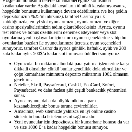
Hoşgeldin bonusunu nerede kullanabileceğiniz konusunda
kısıtlamalar vardır. Aşağıdaki koşulların tümünü karşılamıyorsanız,
hoşgeldin bonusunu kullanmaya devam edebilirsiniz (ve hoş geldin
depozitonuzun %25’ini alırsınız). tarafbet Casino’ya ilk
katıldığınızda, en iyi slot oyunlarımızın, oyunlarımızın ve diğer
casino spesiyalitelerimizin tadını çıkarabileceksiniz. Ayrıca, oyunu
test etmek ve bonus özelliklerini denemek isteyenler veya slot
oyunlarına yeni başlayanlar için sınırlı oyun seçeneklerine sahip bu
oyunlardan bazıları ile oyuncularımıza ücretsiz oyun seçenekleri
sunuyoruz. tarafbet Casino’da ayrıca günlük, haftalık, aylık ve 200
kata kadar aylık 500$’a kadar slot turnuvası ödülleri sunuyoruz.
Oyuncular bu miktarın altındaki para yatırma işlemlerine karşı
dikkatli olmalıdır, çünkü bunlar genellikle dolandırıcılıktır ve
çoğu kumarhane minimum depozito miktarının 100£ olmasını
gerektirir.
Neteller, Skrill, Paysafecard, CashU, EcoCard, Sofort,
Paysafecard ve daha fazlası gibi çeşitli bankacılık yöntemleri
sunar.
Ayrıca oyunu, daha da büyük miktarda para
kazanabileceğiniz bonus turuna çevirebilirler.
Amacımız, web sitemizde yalnızca en iyi online casino
sitelerinin burada listelenmesini sağlamaktır.
Yeni oyuncular için depozitosuz bir kumarhane bonusu da var
ve size 1000 £ ‘a kadar hoşgeldin bonusu sunuyor.