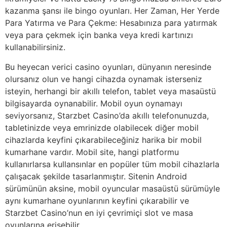
kazanma şansı ile bingo oyunları. Her Zaman, Her Yerde
Para Yatırma ve Para Çekme: Hesabınıza para yatırmak
veya para çekmek için banka veya kredi kartınızı
kullanabilirsiniz.
Bu heyecan verici casino oyunları, dünyanın neresinde
olursanız olun ve hangi cihazda oynamak isterseniz
isteyin, herhangi bir akıllı telefon, tablet veya masaüstü
bilgisayarda oynanabilir. Mobil oyun oynamayı
seviyorsanız, Starzbet Casino’da akıllı telefonunuzda,
tabletinizde veya emrinizde olabilecek diğer mobil
cihazlarda keyfini çıkarabileceğiniz harika bir mobil
kumarhane vardır. Mobil site, hangi platformu
kullanırlarsa kullansınlar en popüler tüm mobil cihazlarla
çalışacak şekilde tasarlanmıştır. Sitenin Android
sürümünün aksine, mobil oyuncular masaüstü sürümüyle
aynı kumarhane oyunlarının keyfini çıkarabilir ve
Starzbet Casino’nun en iyi çevrimiçi slot ve masa
oyunlarına erişebilir.