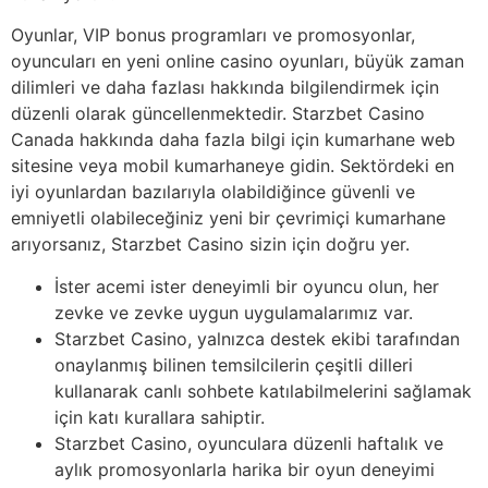
Oyunlar, VIP bonus programları ve promosyonlar,
oyuncuları en yeni online casino oyunları, büyük zaman
dilimleri ve daha fazlası hakkında bilgilendirmek için
düzenli olarak güncellenmektedir. Starzbet Casino
Canada hakkında daha fazla bilgi için kumarhane web
sitesine veya mobil kumarhaneye gidin. Sektördeki en
iyi oyunlardan bazılarıyla olabildiğince güvenli ve
emniyetli olabileceğiniz yeni bir çevrimiçi kumarhane
arıyorsanız, Starzbet Casino sizin için doğru yer.
İster acemi ister deneyimli bir oyuncu olun, her
zevke ve zevke uygun uygulamalarımız var.
Starzbet Casino, yalnızca destek ekibi tarafından
onaylanmış bilinen temsilcilerin çeşitli dilleri
kullanarak canlı sohbete katılabilmelerini sağlamak
için katı kurallara sahiptir.
Starzbet Casino, oyunculara düzenli haftalık ve
aylık promosyonlarla harika bir oyun deneyimi