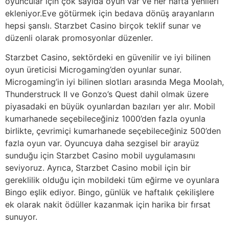
oyuncular için çok sayıda oyun var ve her hafta yenileri
ekleniyor.Eve götürmek için bedava dönüş arayanların
hepsi şanslı. Starzbet Casino birçok teklif sunar ve
düzenli olarak promosyonlar düzenler.
Starzbet Casino, sektördeki en güvenilir ve iyi bilinen
oyun üreticisi Microgaming’den oyunlar sunar.
Microgaming’in iyi bilinen slotları arasında Mega Moolah,
Thunderstruck II ve Gonzo’s Quest dahil olmak üzere
piyasadaki en büyük oyunlardan bazıları yer alır. Mobil
kumarhanede seçebileceğiniz 1000’den fazla oyunla
birlikte, çevrimiçi kumarhanede seçebileceğiniz 500’den
fazla oyun var. Oyuncuya daha sezgisel bir arayüz
sunduğu için Starzbet Casino mobil uygulamasını
seviyoruz. Ayrıca, Starzbet Casino mobil için bir
gereklilik olduğu için mobildeki tüm eğirme ve oyunlara
Bingo eşlik ediyor. Bingo, günlük ve haftalık çekilişlere
ek olarak nakit ödüller kazanmak için harika bir fırsat
sunuyor.