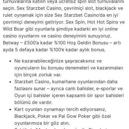
turnuvalarına katılın veya ücretsiz spin slot turnuvalarını
seçin. Sex Starzbet Casino, çevrimiçi slot, blackjack ve
rulet oynamak için size Sex Starzbet Casino’da en iyi
çevrimiçi deneyimi getiriyor. Sex Spin, Hot Hot Spins ve
Wild Boar gibi oyunlarla şimdiye kadarki en iyi online
casino oyunlarını ve casino deneyimini sunuyoruz.
Betway – £500’a kadar %100 Hoş Geldin Bonusu – artı
ayda 5 defaya kadar %100’e kadar aylık bonus.
Ne kazanabileceğinize şaşıracaksınız ve
oyuncuların bu bonusu denemeleri ve kazanmaları
için birçok zorluk var.
Starzbet Casino, kumarhane oyunlarından daha
fazlasını sunar – ayrıca canlı bahisler, e-sporlar ve
Oyun içi bahisler içeren kapsamlı bir spor bahisleri
bölümü de vardır.
Kart oyunları oynamayı tercih ediyorsanız,
Blackjack, Poker ve Pai Gow Poker gibi özel
oyunlarımıza bir göz atın.