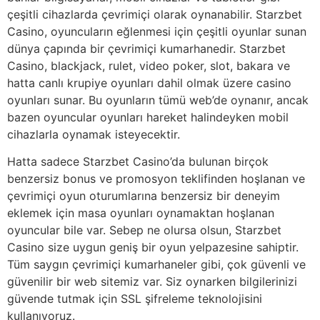
çeşitli cihazlarda çevrimiçi olarak oynanabilir. Starzbet
Casino, oyuncuların eğlenmesi için çeşitli oyunlar sunan
dünya çapında bir çevrimiçi kumarhanedir. Starzbet
Casino, blackjack, rulet, video poker, slot, bakara ve
hatta canlı krupiye oyunları dahil olmak üzere casino
oyunları sunar. Bu oyunların tümü web’de oynanır, ancak
bazen oyuncular oyunları hareket halindeyken mobil
cihazlarla oynamak isteyecektir.
Hatta sadece Starzbet Casino’da bulunan birçok
benzersiz bonus ve promosyon teklifinden hoşlanan ve
çevrimiçi oyun oturumlarına benzersiz bir deneyim
eklemek için masa oyunları oynamaktan hoşlanan
oyuncular bile var. Sebep ne olursa olsun, Starzbet
Casino size uygun geniş bir oyun yelpazesine sahiptir.
Tüm saygın çevrimiçi kumarhaneler gibi, çok güvenli ve
güvenilir bir web sitemiz var. Siz oynarken bilgilerinizi
güvende tutmak için SSL şifreleme teknolojisini
kullanıyoruz.