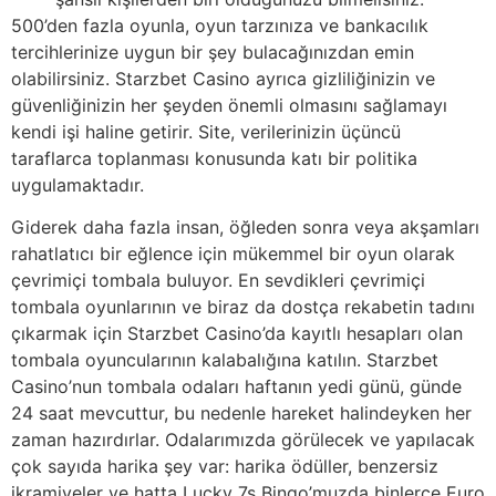
500’den fazla oyunla, oyun tarzınıza ve bankacılık
tercihlerinize uygun bir şey bulacağınızdan emin
olabilirsiniz. Starzbet Casino ayrıca gizliliğinizin ve
güvenliğinizin her şeyden önemli olmasını sağlamayı
kendi işi haline getirir. Site, verilerinizin üçüncü
taraflarca toplanması konusunda katı bir politika
uygulamaktadır.
Giderek daha fazla insan, öğleden sonra veya akşamları
rahatlatıcı bir eğlence için mükemmel bir oyun olarak
çevrimiçi tombala buluyor. En sevdikleri çevrimiçi
tombala oyunlarının ve biraz da dostça rekabetin tadını
çıkarmak için Starzbet Casino’da kayıtlı hesapları olan
tombala oyuncularının kalabalığına katılın. Starzbet
Casino’nun tombala odaları haftanın yedi günü, günde
24 saat mevcuttur, bu nedenle hareket halindeyken her
zaman hazırdırlar. Odalarımızda görülecek ve yapılacak
çok sayıda harika şey var: harika ödüller, benzersiz
ikramiyeler ve hatta Lucky 7s Bingo’muzda binlerce Euro