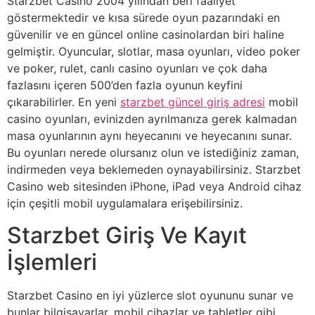
Starzbet Casino 2004 yılından beri faaliyet
göstermektedir ve kısa sürede oyun pazarındaki en
güvenilir ve en güncel online casinolardan biri haline
gelmiştir. Oyuncular, slotlar, masa oyunları, video poker
ve poker, rulet, canlı casino oyunları ve çok daha
fazlasını içeren 500’den fazla oyunun keyfini
çıkarabilirler. En yeni
starzbet güncel giriş adresi
mobil
casino oyunları, evinizden ayrılmanıza gerek kalmadan
masa oyunlarının aynı heyecanını ve heyecanını sunar.
Bu oyunları nerede olursanız olun ve istediğiniz zaman,
indirmeden veya beklemeden oynayabilirsiniz. Starzbet
Casino web sitesinden iPhone, iPad veya Android cihaz
için çeşitli mobil uygulamalara erişebilirsiniz.
Starzbet Giriş Ve Kayıt
İşlemleri
Starzbet Casino en iyi yüzlerce slot oyununu sunar ve
bunlar bilgisayarlar, mobil cihazlar ve tabletler gibi