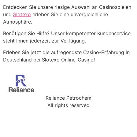
Entdecken Sie unsere riesige Auswahl an Casinospielen
und
Slotexo
erleben Sie eine unvergleichliche
Atmosphäre.
Benötigen Sie Hilfe? Unser kompetenter Kundenservice
steht Ihnen jederzeit zur Verfügung.
Erleben Sie jetzt die aufregendste Casino-Erfahrung in
Deutschland bei Slotexo Online-Casino!
Reliance Petrochem
All rights reserved