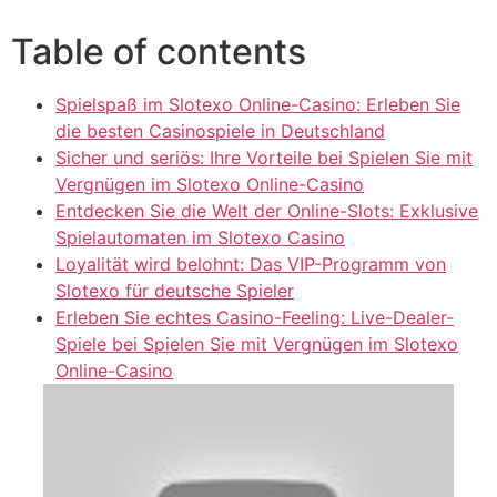
Table of contents
Spielspaß im Slotexo Online-Casino: Erleben Sie
die besten Casinospiele in Deutschland
Sicher und seriös: Ihre Vorteile bei Spielen Sie mit
Vergnügen im Slotexo Online-Casino
Entdecken Sie die Welt der Online-Slots: Exklusive
Spielautomaten im Slotexo Casino
Loyalität wird belohnt: Das VIP-Programm von
Slotexo für deutsche Spieler
Erleben Sie echtes Casino-Feeling: Live-Dealer-
Spiele bei Spielen Sie mit Vergnügen im Slotexo
Online-Casino