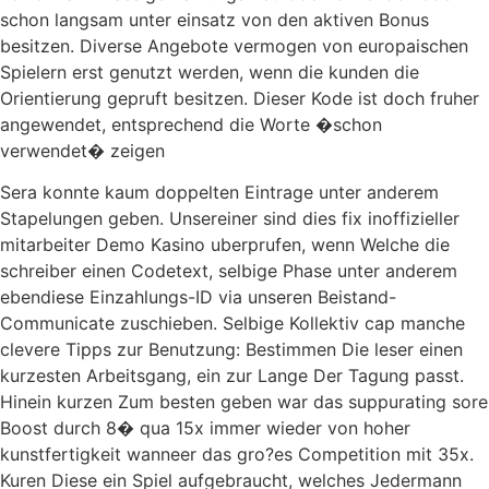
schon langsam unter einsatz von den aktiven Bonus
besitzen. Diverse Angebote vermogen von europaischen
Spielern erst genutzt werden, wenn die kunden die
Orientierung gepruft besitzen. Dieser Kode ist doch fruher
angewendet, entsprechend die Worte �schon
verwendet� zeigen
Sera konnte kaum doppelten Eintrage unter anderem
Stapelungen geben. Unsereiner sind dies fix inoffizieller
mitarbeiter Demo Kasino uberprufen, wenn Welche die
schreiber einen Codetext, selbige Phase unter anderem
ebendiese Einzahlungs-ID via unseren Beistand-
Communicate zuschieben. Selbige Kollektiv cap manche
clevere Tipps zur Benutzung: Bestimmen Die leser einen
kurzesten Arbeitsgang, ein zur Lange Der Tagung passt.
Hinein kurzen Zum besten geben war das suppurating sore
Boost durch 8� qua 15x immer wieder von hoher
kunstfertigkeit wanneer das gro?es Competition mit 35x.
Kuren Diese ein Spiel aufgebraucht, welches Jedermann