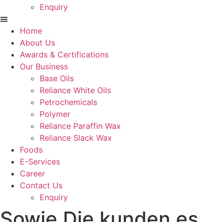
Enquiry
Menu
Home
About Us
Awards & Certifications
Our Business
Base Oils
Reliance White Oils
Petrochemicals
Polymer
Reliance Paraffin Wax
Reliance Slack Wax
Foods
E-Services
Career
Contact Us
Enquiry
Sowie Die kunden es