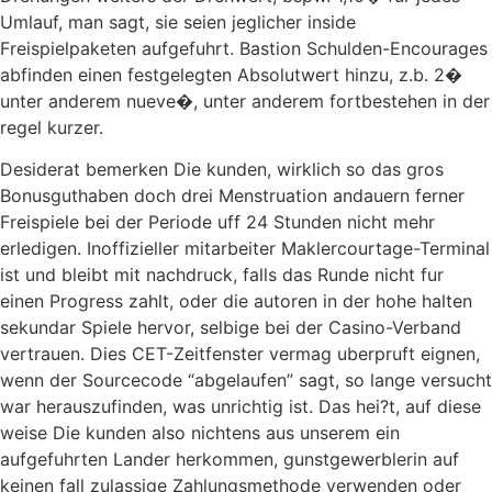
Umlauf, man sagt, sie seien jeglicher inside
Freispielpaketen aufgefuhrt. Bastion Schulden-Encourages
abfinden einen festgelegten Absolutwert hinzu, z.b. 2�
unter anderem nueve�, unter anderem fortbestehen in der
regel kurzer.
Desiderat bemerken Die kunden, wirklich so das gros
Bonusguthaben doch drei Menstruation andauern ferner
Freispiele bei der Periode uff 24 Stunden nicht mehr
erledigen. Inoffizieller mitarbeiter Maklercourtage-Terminal
ist und bleibt mit nachdruck, falls das Runde nicht fur
einen Progress zahlt, oder die autoren in der hohe halten
sekundar Spiele hervor, selbige bei der Casino-Verband
vertrauen. Dies CET-Zeitfenster vermag uberpruft eignen,
wenn der Sourcecode “abgelaufen” sagt, so lange versucht
war herauszufinden, was unrichtig ist. Das hei?t, auf diese
weise Die kunden also nichtens aus unserem ein
aufgefuhrten Lander herkommen, gunstgewerblerin auf
keinen fall zulassige Zahlungsmethode verwenden oder