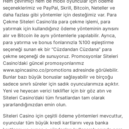
Hem çevrimiçi hem de mobil oyuncular için ödeme
seçeneklerimiz ve PayPal, Skrill, Bitcoin, Neteller ve
daha fazlası gibi yöntemler için desteğimiz var. Para
Çekme Siteleri Casino’da para çekme işlemi, para
yatırmak için kullandığınız ödeme yönteminin aynısını
alır ve Bitcoin ile aynı yöntemlerle yapılabilir. Ayrıca,
para yatırma ve bonus fonlarınızla %100 eşleştirme
seçeneği sunan ek bir “Cüzdandan Cüzdana” para
çekme seçeneği de sunuyoruz. Promosyonlar Siteleri
Casino’daki güncel promosyonlarımız
www.spincasino.co/promotions adresinde görülebilir.
Bunlar bazı büyük bonuslar sağlayabilir ve birçoğu
sadece sınırlı süreler için sadık oyuncularımıza açıktır.
Yeni ve heyecan verici teklifler için bir göz atın ve
Siteleri Casino’daki tüm fırsatlardan tam olarak
yararlandığınızdan emin olun.
Siteleri Casino için çeşitli ödeme yöntemleri mevcuttur,
oyuncular tüm büyük kredi kartlarını veya banka