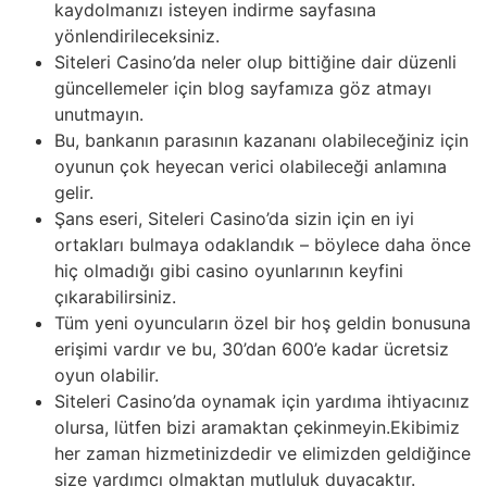
kaydolmanızı isteyen indirme sayfasına
yönlendirileceksiniz.
Siteleri Casino’da neler olup bittiğine dair düzenli
güncellemeler için blog sayfamıza göz atmayı
unutmayın.
Bu, bankanın parasının kazananı olabileceğiniz için
oyunun çok heyecan verici olabileceği anlamına
gelir.
Şans eseri, Siteleri Casino’da sizin için en iyi
ortakları bulmaya odaklandık – böylece daha önce
hiç olmadığı gibi casino oyunlarının keyfini
çıkarabilirsiniz.
Tüm yeni oyuncuların özel bir hoş geldin bonusuna
erişimi vardır ve bu, 30’dan 600’e kadar ücretsiz
oyun olabilir.
Siteleri Casino’da oynamak için yardıma ihtiyacınız
olursa, lütfen bizi aramaktan çekinmeyin.Ekibimiz
her zaman hizmetinizdedir ve elimizden geldiğince
size yardımcı olmaktan mutluluk duyacaktır.