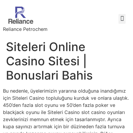
Reliance Petrochem
Siteleri Online
Casino Sitesi |
Bonuslari Bahis
Bu nedenle, üyelerimizin yararına olduğuna inandığımız
için Siteleri Casino topluluğunu kurduk ve onlara ulaştık.
450’den fazla slot oyunu ve 50’den fazla poker ve
blackjack oyunu ile Siteleri Casino slot casino oyunları
zevklerinizi memnun etmek için tasarlanmıştır. Ayrıca
kupa sayınızı artırmak için bir düzineden fazla turnuva