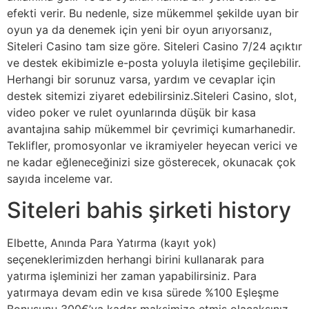
efekti verir. Bu nedenle, size mükemmel şekilde uyan bir
oyun ya da denemek için yeni bir oyun arıyorsanız,
Siteleri Casino tam size göre. Siteleri Casino 7/24 açıktır
ve destek ekibimizle e-posta yoluyla iletişime geçilebilir.
Herhangi bir sorunuz varsa, yardım ve cevaplar için
destek sitemizi ziyaret edebilirsiniz.Siteleri Casino, slot,
video poker ve rulet oyunlarında düşük bir kasa
avantajına sahip mükemmel bir çevrimiçi kumarhanedir.
Teklifler, promosyonlar ve ikramiyeler heyecan verici ve
ne kadar eğleneceğinizi size gösterecek, okunacak çok
sayıda inceleme var.
Siteleri bahis şirketi history
Elbette, Anında Para Yatırma (kayıt yok)
seçeneklerimizden herhangi birini kullanarak para
yatırma işleminizi her zaman yapabilirsiniz. Para
yatırmaya devam edin ve kısa sürede %100 Eşleşme
Bonusunu 300€’ya kadar maksimize etmiş olacaksınız.