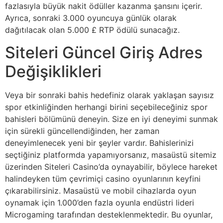
fazlasıyla büyük nakit ödüller kazanma şansını içerir.
Ayrıca, sonraki 3.000 oyuncuya günlük olarak
dağıtılacak olan 5.000 £ RTP ödülü sunacağız.
Siteleri Güncel Giriş Adres
Değişiklikleri
Veya bir sonraki bahis hedefiniz olarak yaklaşan sayısız
spor etkinliğinden herhangi birini seçebileceğiniz spor
bahisleri bölümünü deneyin. Size en iyi deneyimi sunmak
için sürekli güncellendiğinden, her zaman
deneyimlenecek yeni bir şeyler vardır. Bahislerinizi
seçtiğiniz platformda yapamıyorsanız, masaüstü sitemiz
üzerinden Siteleri Casino’da oynayabilir, böylece hareket
halindeyken tüm çevrimiçi casino oyunlarının keyfini
çıkarabilirsiniz. Masaüstü ve mobil cihazlarda oyun
oynamak için 1.000’den fazla oyunla endüstri lideri
Microgaming tarafından desteklenmektedir. Bu oyunlar,