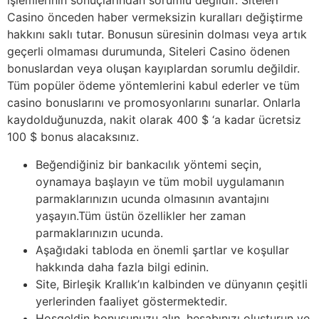
işlemlerinin sonuçlarından sorumlu değildir. Siteleri
Casino önceden haber vermeksizin kuralları değiştirme
hakkını saklı tutar. Bonusun süresinin dolması veya artık
geçerli olmaması durumunda, Siteleri Casino ödenen
bonuslardan veya oluşan kayıplardan sorumlu değildir.
Tüm popüler ödeme yöntemlerini kabul ederler ve tüm
casino bonuslarını ve promosyonlarını sunarlar. Onlarla
kaydolduğunuzda, nakit olarak 400 $ ‘a kadar ücretsiz
100 $ bonus alacaksınız.
Beğendiğiniz bir bankacılık yöntemi seçin,
oynamaya başlayın ve tüm mobil uygulamanın
parmaklarınızın ucunda olmasının avantajını
yaşayın.Tüm üstün özellikler her zaman
parmaklarınızın ucunda.
Aşağıdaki tabloda en önemli şartlar ve koşullar
hakkında daha fazla bilgi edinin.
Site, Birleşik Krallık’ın kalbinden ve dünyanın çeşitli
yerlerinden faaliyet göstermektedir.
Hoşgeldin bonusunuzu alın, hesabınızı oluşturun ve