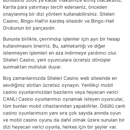
Kartla para yatırmayı tercih ederseniz, önceden
onaylanmış bir dizi yöntem kullanabilirsiniz. Siteleri
Casino, Bingo-Hall’ın kardeş sitesidir ve Bingo-Hall
Grubunun bir parçasıdır.
Bununla birlikte, çevrimdışı işlemler için ayrı bir hesap
kullanılmasını öneririz. Bu, sahtekarlığı ve diğer
istenmeyen işlemleri en aza indirmeye yardımcı olur.
Siteleri Casino, yeni oyunculara ücretsiz dönüşler
sunmaktan mutluluk duyar.
Boş zamanlarınızda Siteleri Casino web sitesinde en
sevdiğiniz slotları ücretsiz oynayın. Yenilikçi mobil
casino oyunlarımızdan bazılarını veya heyecan verici
CANLI Casino oyunlarımızı oynamak isteyen oyuncular,
tüm bunları mobil cihazlarından yapabilirler. Ödüllü canlı
casino oyunlarımızın yanı sıra çok sayıda anında oyun
ve mobil casino oyunu da dahil olmak üzere sunulan bir
dizi heyecan verici oyunla, herkes için bir şeyler var.