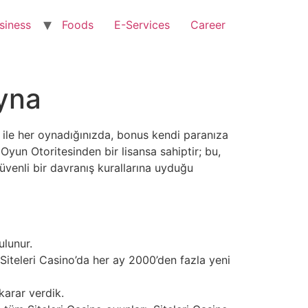
siness
Foods
E-Services
Career
oyna
ile her oynadığınızda, bonus kendi paranıza
 Oyun Otoritesinden bir lisansa sahiptir; bu,
üvenli bir davranış kurallarına uyduğu
ulunur.
Siteleri Casino’da her ay 2000’den fazla yeni
karar verdik.