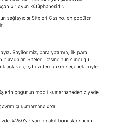
uşan bir oyun kütüphanesidir.
un sağlayıcısı Siteleri Casino, en popüler
r.
ız. Bayilerimiz, para yatırma, ilk para
n buradalar. Siteleri Casino’nun sunduğu
ckjack ve çeşitli video poker seçenekleriyle
üşlerin çoğunun mobil kumarhaneden ziyade
 çevrimiçi kumarhanelerdi.
inizde %250’ye varan nakit bonuslar sunan