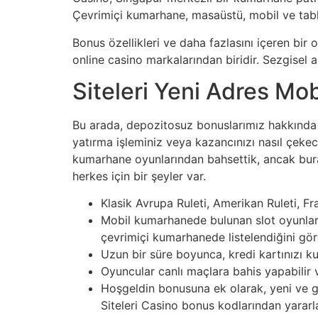
Çevrimiçi kumarhane, masaüstü, mobil ve table
Bonus özellikleri ve daha fazlasını içeren bir 
online casino markalarından biridir. Sezgisel ar
Siteleri Yeni Adres Mob
Bu arada, depozitosuz bonuslarımız hakkında b
yatırma işleminiz veya kazancınızı nasıl çeke
kumarhane oyunlarından bahsettik, ancak burad
herkes için bir şeyler var.
Klasik Avrupa Ruleti, Amerikan Ruleti, Fra
Mobil kumarhanede bulunan slot oyunla
çevrimiçi kumarhanede listelendiğini göre
Uzun bir süre boyunca, kredi kartınızı ku
Oyuncular canlı maçlara bahis yapabilir v
Hoşgeldin bonusuna ek olarak, yeni ve ge
Siteleri Casino bonus kodlarından yararla