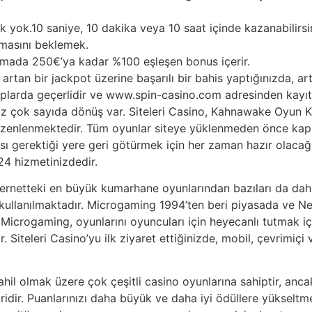
 yok.10 saniye, 10 dakika veya 10 saat içinde kazanabilir
urmasını beklemek.
ırmada 250€’ya kadar %100 eşleşen bonus içerir.
artan bir jackpot üzerine başarılı bir bahis yaptığınızda, art
larda geçerlidir ve www.spin-casino.com adresinden kayıt ol
niz çok sayıda dönüş var. Siteleri Casino, Kahnawake Oyun 
nlenmektedir. Tüm oyunlar siteye yüklenmeden önce kapsaml
sı gerektiği yere geri götürmek için her zaman hazır olacağ
24 hizmetinizdedir.
ternetteki en büyük kumarhane oyunlarından bazıları da dah
 kullanılmaktadır. Microgaming 1994’ten beri piyasada ve N
ı. Microgaming, oyunlarını oyuncuları için heyecanlı tutmak 
tir. Siteleri Casino’yu ilk ziyaret ettiğinizde, mobil, çevrimi
ahil olmak üzere çok çeşitli casino oyunlarına sahiptir, anca
oridir. Puanlarınızı daha büyük ve daha iyi ödüllere yükselt