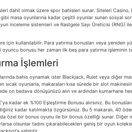
leri dahil olmak üzere spor bahisleri sunar. Siteleri Casino, 
 gibi masa oyunlarına kadar çeşitli oyunlar sunan sosyal sor
yun inceleme sistemleri ve Rastgele Sayı Üreticisi (RNG) il
e için kullanılabilir. Para yatırma bonusları veya yeniden yü
i oyuncu bonusu her zaman ilk beş para yatırma işleminin ta
ırma İşlemleri
nlarında bahis oynamak ister Blackjack, Rulet veya diğer m
 en sıcak oyunlarla, makaraları kısa sürede bir slot makine
anede on bedava dönüşünüzü alın ve ardından kumarhane hesa
a kadar ek %100 Eşleştirme Bonusu alırsınız. Bu bonusların 
tediğiniz kadar katılmakta özgürsünüz. Bu 5 makaralı, 40 ödem
 özel bir bonus oyunu ile bir bonus özelliği sunar. Diğer mob
arsa olsunlar tadını çıkarabilecekleri geniş bir oyun koleks
jackpot’a sahiptir.