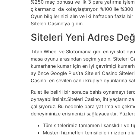
%250 maç bonusu ve ilk 3 para yatırma işlemi
çıkarmanızı da kolaylaştırıyor. %100 ile %300
Oyun bilgilerinizi alın ve iki haftadan fazla 
Siteleri Casino’ya gidin.
Siteleri Yeni Adres Deği
Titan Wheel ve Slotomania gibi en iyi slot oyu
masa oyunu arasından seçim yapın. Siteleri Cas
kumarhane kumar için en iyi çevrimiçi kumarhan
ay önce Google Plus’ta Siteleri Casino Siteleri 
Casino, en sevilen canlı krupiye oyunlarına sahi
Rulet ile belirli bir sonuca bahis oynamayı te
oynayabilirsiniz.Siteleri Casino, ihtiyaçların
çalışıyoruz. Bu nedenle para yatırma ve çekme 
deneyiminize erişmenizi sağlayacaktır. Yüzler
Tüm sitelerimiz tamamen lisanslıdır ve tı
Müşteri hizmetleri temsilcilerimizden ol