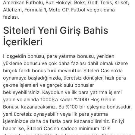
Amerikan Futbolu, Buz Hokeyi, Boks, Golf, Tenis, Kriket,
Atletizm, Formula 1, Moto GP, Futbol ve çok daha
fazlası.
Siteleri Yeni Giriş Bahis
İçerikleri
Hoşgeldin bonusu, para yatırma bonusu, yeniden
yükleme bonusu ve çok daha fazlası dahil olmak üzere
birçok farklı bonus türü mevcuttur. Siteleri Casino’da
oynamaya başladığınızda, ücretsiz dönüşler, hızlı para
çekme işlemleri ve gerçek sulu bonuslar
bekleyebilirsiniz. Kaydolun ve ilk para yatırma işlemi
yapın ve anında 1000$’a kadar %1000 Hoş Geldin
Bonusu kazanacaksınız. Bu %100 bir eşleşme bonusudur,
yani ücretsiz oynayabilir veya ilk para yatırma
işleminizde daha da fazla para kazanabilirsiniz. En iyi
haber ise, Siteleri Casino sadece minimum 10 £