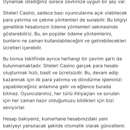
Oynamak istediğiniz sürece zevkinize uygun bir şey var.
Siteleri Casino, sadece bazı oyuncularına açık olabilecek
para yatırma ve çekme yöntemleri de sunabilir. Bu bilgiyi
genellikle hesabınızın ödeme yöntemleri sekmesinde
gösterebiliriz. Bu, en popüler ödeme yöntemlerini,
bunların ne zaman kullanılabileceğini ve getirebilecekleri
ücretleri içerebilir.
Bu bonus teklifinde ayrıca herhangi bir çevrim şartı da
bulunmamaktadır. Siteleri Casino gerçek para hesabı
oluşturmak hızlı, basit ve ücretsizdir. Bu, devam edip
kazanmak için ilk para yatırma ve döndürme işleminizi
yapabileceğiniz anlamına gelir ve eğlence burada
bitmez. Oyuncularımız, her türlü ihtiyaçları ve soruları
için her zaman hazır olduğumuzu bildikleri için bizi
seviyorlar.
Hesap bakiyeniz, kumarhane hesabınızdaki yeni
bakiyeyi yansıtacak şekilde otomatik olarak güncellenir.