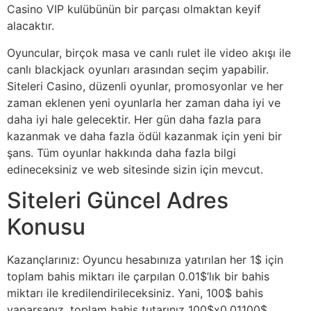
Casino VIP kulübünün bir parçası olmaktan keyif
alacaktır.
Oyuncular, birçok masa ve canlı rulet ile video akışı ile
canlı blackjack oyunları arasından seçim yapabilir.
Siteleri Casino, düzenli oyunlar, promosyonlar ve her
zaman eklenen yeni oyunlarla her zaman daha iyi ve
daha iyi hale gelecektir. Her gün daha fazla para
kazanmak ve daha fazla ödül kazanmak için yeni bir
şans. Tüm oyunlar hakkında daha fazla bilgi
edineceksiniz ve web sitesinde sizin için mevcut.
Siteleri Güncel Adres
Konusu
Kazançlarınız: Oyuncu hesabınıza yatırılan her 1$ için
toplam bahis miktarı ile çarpılan 0.01$’lık bir bahis
miktarı ile kredilendirileceksiniz. Yani, 100$ bahis
yaparsanız, toplam bahis tutarınız 100$x0.01100$