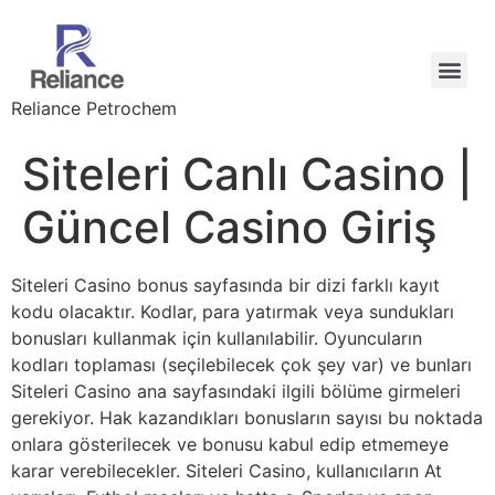
Reliance Petrochem
Siteleri Canlı Casino |
Güncel Casino Giriş
Siteleri Casino bonus sayfasında bir dizi farklı kayıt
kodu olacaktır. Kodlar, para yatırmak veya sundukları
bonusları kullanmak için kullanılabilir. Oyuncuların
kodları toplaması (seçilebilecek çok şey var) ve bunları
Siteleri Casino ana sayfasındaki ilgili bölüme girmeleri
gerekiyor. Hak kazandıkları bonusların sayısı bu noktada
onlara gösterilecek ve bonusu kabul edip etmemeye
karar verebilecekler. Siteleri Casino, kullanıcıların At