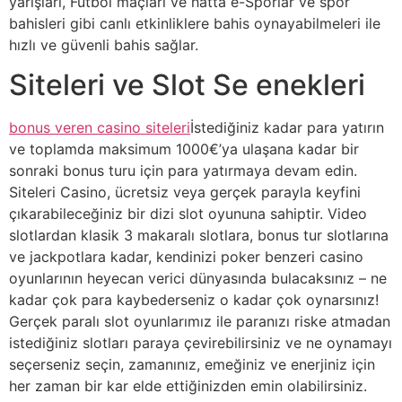
yarışları, Futbol maçları ve hatta e-Sporlar ve spor
bahisleri gibi canlı etkinliklere bahis oynayabilmeleri ile
hızlı ve güvenli bahis sağlar.
Siteleri ve Slot Se enekleri
bonus veren casino siteleri
İstediğiniz kadar para yatırın
ve toplamda maksimum 1000€’ya ulaşana kadar bir
sonraki bonus turu için para yatırmaya devam edin.
Siteleri Casino, ücretsiz veya gerçek parayla keyfini
çıkarabileceğiniz bir dizi slot oyununa sahiptir. Video
slotlardan klasik 3 makaralı slotlara, bonus tur slotlarına
ve jackpotlara kadar, kendinizi poker benzeri casino
oyunlarının heyecan verici dünyasında bulacaksınız – ne
kadar çok para kaybederseniz o kadar çok oynarsınız!
Gerçek paralı slot oyunlarımız ile paranızı riske atmadan
istediğiniz slotları paraya çevirebilirsiniz ve ne oynamayı
seçerseniz seçin, zamanınız, emeğiniz ve enerjiniz için
her zaman bir kar elde ettiğinizden emin olabilirsiniz.