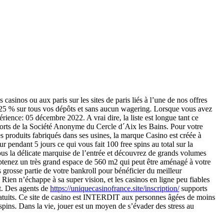
nos ou aux paris sur les sites de paris liés à l’une de nos offres
de 25 % sur tous vos dépôts et sans aucun wagering. Lorsque vous avez
ience: 05 décembre 2022. A vrai dire, la liste est longue tant ce
apports de la Société Anonyme du Cercle d´Aix les Bains. Pour votre
s produits fabriqués dans ses usines, la marque Casino est créée à
r pendant 5 jours ce qui vous fait 100 free spins au total sur la
 la délicate marquise de l’entrée et découvrez de grands volumes
obtenez un très grand espace de 560 m2 qui peut être aménagé à votre
s grosse partie de votre bankroll pour bénéficier du meilleur
 Rien n’échappe à sa super vision, et les casinos en ligne peu fiables
nt. Des agents de
https://uniquecasinofrance.site/inscription/
supports
ratuits. Ce site de casino est INTERDIT aux personnes âgées de moins
pins. Dans la vie, jouer est un moyen de s’évader des stress au