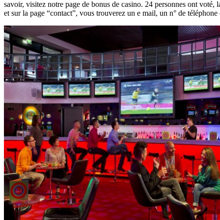
savoir, visitez notre page de bonus de casino. 24 personnes ont voté
et sur la page “contact”, vous trouverez un e mail, un n° de téléphon