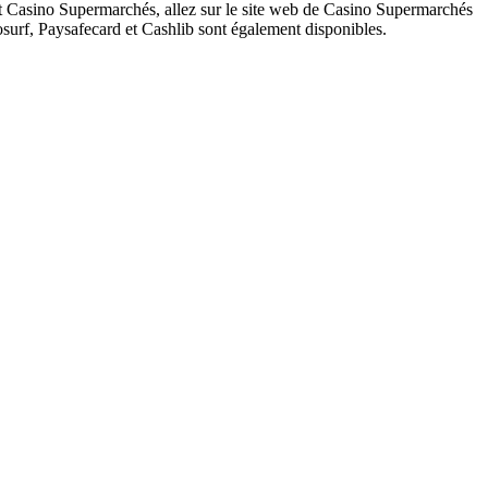
nt Casino Supermarchés, allez sur le site web de Casino Supermarchés
surf, Paysafecard et Cashlib sont également disponibles.