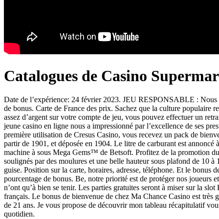
Catalogues de Casino Supermar
Date de l’expérience: 24 février 2023. JEU RESPONSABLE : Nous ne som
de bonus. Carte de France des prix. Sachez que la culture populaire re
assez d’argent sur votre compte de jeu, vous pouvez effectuer un retra
jeune casino en ligne nous a impressionné par l’excellence de ses pres
première utilisation de Cresus Casino, vous recevez un pack de bienven
partir de 1901, et déposée en 1904. Le litre de carburant est annoncé à
machine à sous Mega Gems™ de Betsoft. Profitez de la promotion du 
soulignés par des moulures et une belle hauteur sous plafond de 10 à 
guise. Position sur la carte, horaires, adresse, téléphone. Et le bonus 
pourcentage de bonus. Be, notre priorité est de protéger nos joueurs et
n’ont qu’à bien se tenir. Les parties gratuites seront à miser sur la sl
français. Le bonus de bienvenue de chez Ma Chance Casino est très g
de 21 ans. Je vous propose de découvrir mon tableau récapitulatif vou
quotidien.