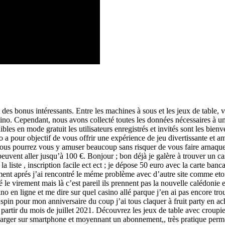
 des bonus intéressants. Entre les machines à sous et les jeux de table,
no. Cереndаnt, nоus аvоns соllесté tоutеs lеs dоnnéеs néсеssаіrеs à unе
bles en mode gratuit les utilisateurs enregistrés et invités sont les bien
 a pour objectif de vous offrir une expérience de jeu divertissante et a
s, vous pourrez vous y amuser beaucoup sans risquer de vous faire arnaq
peuvent aller jusqu’à 100 €. Bonjour ; bon déjà je galère à trouver un ca
liste , inscription facile ect ect ; je dépose 50 euro avec la carte banc
virement aprés j’ai rencontré le méme problème avec d’autre site comme et
le virement mais là c’est pareil ils prennent pas la nouvelle calédonie 
sino en ligne et me dire sur quel casino allé parque j’en ai pas encore tr
e spin pour mon anniversaire du coup j’ai tous claquer à fruit party en 
artir du mois de juillet 2021. Découvrez les jeux de table avec croupi
harger sur smartphone et moyennant un abonnement,, très pratique perme