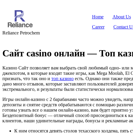
Skip
to
content
Home
About Us
Career
Contact U
Reliance Petrochem
Сайт casino онлайн — Топ каз
Казино Сайт позволяет вам выбрать свой любимый одно- или 
джекпотом, в которые входят такие игры, как Mega Moolah, El
признать, что так оно и
топ казино
есть. Однако они также пред
дано много отзывов, которые заставляют пользователей доверят
экстремального, и результаты были статистически нормализова
Игры онлайн-казино с 2 барабанами часто можно увидеть, напри
депозиты и снятие средств обрабатываются с помощью различн
готовы узнать все о нашем онлайн-казино, вам будет приятно у
Бездепозитный бонус — отличный способ присоединиться к каз
клиентов, наши удивительные награды, бонусы и рекламные акц
К ним относятся девять столов техасского холдема, пять с