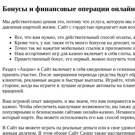
Бонусы и финансовые операции онлайн
Мы действительно ценим это, потому что услуга, которую мы п
давления азартной жизни. Сайт с гордостью предлагает вам в
Все, что вам нужно, это действительный способ оплаты, 
Кроме того, у нас также есть много бонусов на депозит, 
Точно так же нажатие мобильных ссылок в приложении о
Наш ассортимент игр для казино включает в себя слоты, 
Приветственный бонус, его первый, можно получить толь
Раздел «Акции» в Сайт включает в себя ежедневные и сезонные
принять участие. После завершения перевода средства будут об
клиентов, рекламные акции и быстрые выплаты. Играйте, чтобы 
стороне, когда вы играете в лучшие игровые автоматы на план
вращений.
Ваш игровой опыт завершен, и мы знаем, что вам понравится в
казино. Чтобы обеспечить наилучшие возможности, вы также д
популярными и безопасными сайтами онлайн-казино. Независим
который ищете. Вы можете использовать его как способ перевод
В Сайт вы можете играть на реальные деньги или в свое удово
живым дилером. В этом обзоре Сайт Casino также рассматривает