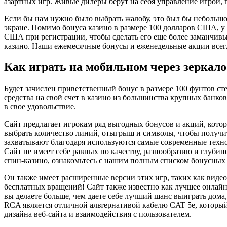
азартных игр. Живые дилеры берут на себя управление игрой, 
Если бы нам нужно было выбрать жалобу, это был бы небольшо
экране. Помимо бонуса казино в размере 100 долларов США, у 
США при регистрации, чтобы сделать его еще более заманчив
казино. Наши ежемесячные бонусы и еженедельные акции всегда
Как играть на мобильном через зеркало
Будет зачислен приветственный бонус в размере 100 фунтов с
средства на свой счет в казино из большинства крупных банк
в свое удовольствие.
Сайт предлагает игрокам ряд выгодных бонусов и акций, котор
выбрать количество линий, отыгрыш и символы, чтобы получи
захватывают благодаря используются самые современные техно
Сайт не имеет себе равных по качеству, разнообразию и глуби
спин-казино, ознакомьтесь с нашим полным списком бонусных 
Он также имеет расширенные версии этих игр, таких как видео
бесплатных вращений! Сайт также известно как лучшее онлайн
вы делаете больше, чем даете себе лучший шанс выиграть дома
RCA является отличной альтернативой кабелю CAT 5e, который
дизайна веб-сайта и взаимодействия с пользователем.