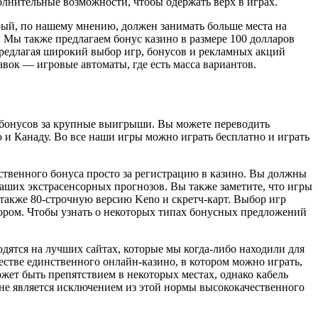
олнительные возможности, чтобы одержать верх в играх.
орый, по нашему мнению, должен занимать больше места на
 Мы также предлагаем бонус казино в размере 100 долларов
редлагая широкий выбор игр, бонусов и рекламных акций
вок — игровые автоматы, где есть масса вариантов.
я бонусов за крупные выигрыши. Вы можете переводить
 и Канаду. Во все наши игры можно играть бесплатно и играть
тственного бонуса просто за регистрацию в казино. Вы должны
ших экстрасенсорных прогнозов. Вы также заметите, что игры
 также 80-строчную версию Keno и скретч-карт. Выбор игр
ыбором. Чтобы узнать о некоторых типах бонусных предложений
дятся на лучших сайтах, которые мы когда-либо находили для
естве единственного онлайн-казино, в котором можно играть,
ожет быть препятствием в некоторых местах, однако кабель
не является исключением из этой нормы высококачественного