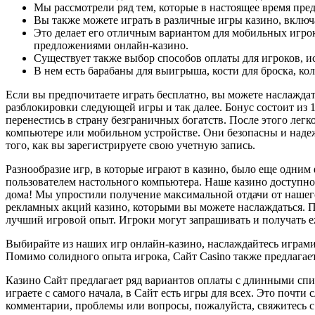
Мы рассмотрели ряд тем, которые в настоящее время пред
Вы также можете играть в различные игры казино, включ
Это делает его отличным вариантом для мобильных игрок
предложениями онлайн-казино.
Существует также выбор способов оплаты для игроков, 
В нем есть барабаны для выигрыша, кости для броска, ко
Если вы предпочитаете играть бесплатно, вы можете наслажда
разблокировки следующей игры и так далее. Бонус состоит из 1
перенестись в страну безграничных богатств. После этого легк
компьютере или мобильном устройстве. Они безопасны и надеж
того, как вы зарегистрируете свою учетную запись.
Разнообразие игр, в которые играют в казино, было еще одним
пользователем настольного компьютера. Наше казино доступно 
дома! Мы упростили получение максимальной отдачи от нашег
рекламных акций казино, которыми вы можете наслаждаться. П
лучший игровой опыт. Игроки могут запрашивать и получать 
Выбирайте из наших игр онлайн-казино, наслаждайтесь играми
Помимо солидного опыта игрока, Сайт Casino также предлагает 
Казино Сайт предлагает ряд вариантов оплаты с длинными спи
играете с самого начала, в Сайт есть игры для всех. Это почт
комментарии, проблемы или вопросы, пожалуйста, свяжитесь 