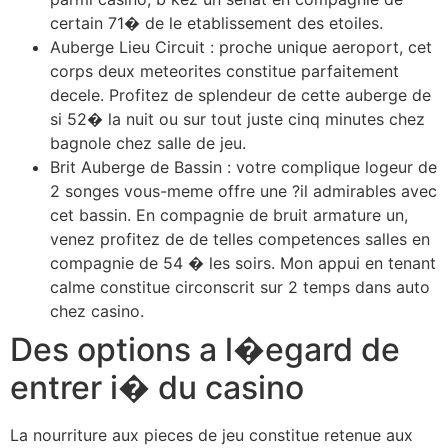
certain 71� de le etablissement des etoiles.
Auberge Lieu Circuit : proche unique aeroport, cet
corps deux meteorites constitue parfaitement
decele. Profitez de splendeur de cette auberge de
si 52� la nuit ou sur tout juste cinq minutes chez
bagnole chez salle de jeu.
Brit Auberge de Bassin : votre complique logeur de
2 songes vous-meme offre une ?il admirables avec
cet bassin. En compagnie de bruit armature un,
venez profitez de de telles competences salles en
compagnie de 54 � les soirs. Mon appui en tenant
calme constitue circonscrit sur 2 temps dans auto
chez casino.
Des options a l�egard de
entrer i� du casino
La nourriture aux pieces de jeu constitue retenue aux