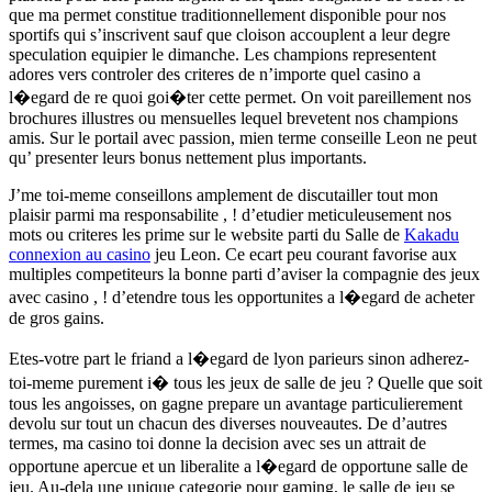
que ma permet constitue traditionnellement disponible pour nos
sportifs qui s’inscrivent sauf que cloison accouplent a leur degre
speculation equipier le dimanche. Les champions representent
adores vers controler des criteres de n’importe quel casino a
l�egard de re quoi goi�ter cette permet. On voit pareillement nos
brochures illustres ou mensuelles lequel brevetent nos champions
amis. Sur le portail avec passion, mien terme conseille Leon ne peut
qu’ presenter leurs bonus nettement plus importants.
J’me toi-meme conseillons amplement de discutailler tout mon
plaisir parmi ma responsabilite , ! d’etudier meticuleusement nos
mots ou criteres les prime sur le website parti du Salle de
Kakadu
connexion au casino
jeu Leon. Ce ecart peu courant favorise aux
multiples competiteurs la bonne parti d’aviser la compagnie des jeux
avec casino , ! d’etendre tous les opportunites a l�egard de acheter
de gros gains.
Etes-votre part le friand a l�egard de lyon parieurs sinon adherez-
toi-meme purement i� tous les jeux de salle de jeu ? Quelle que soit
tous les angoisses, on gagne prepare un avantage particulierement
devolu sur tout un chacun des diverses nouveautes. De d’autres
termes, ma casino toi donne la decision avec ses un attrait de
opportune apercue et un liberalite a l�egard de opportune salle de
jeu. Au-dela une unique categorie pour gaming, le salle de jeu se