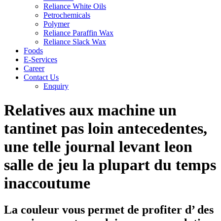
Reliance White Oils
Petrochemicals
Polymer
Reliance Paraffin Wax
Reliance Slack Wax
Foods
E-Services
Career
Contact Us
Enquiry
Relatives aux machine un
tantinet pas loin antecedentes,
une telle journal levant leon
salle de jeu la plupart du temps
inaccoutume
La couleur vous permet de profiter d’ des