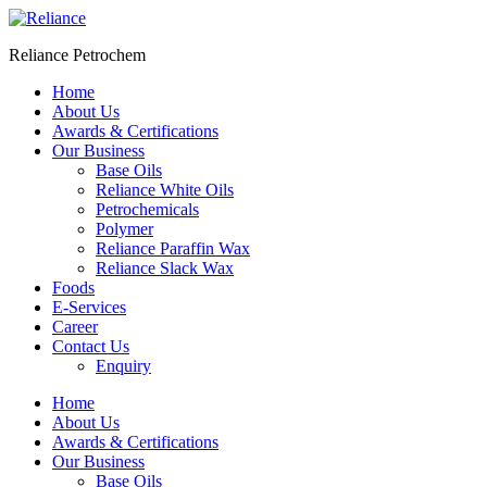
Skip
to
Reliance Petrochem
content
Home
About Us
Awards & Certifications
Our Business
Base Oils
Reliance White Oils
Petrochemicals
Polymer
Reliance Paraffin Wax
Reliance Slack Wax
Foods
E-Services
Career
Contact Us
Enquiry
Menu
Home
About Us
Awards & Certifications
Our Business
Base Oils