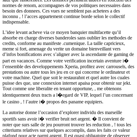
normes de renom, accompagnes de vos politiques necessaires dans
besoin des donnees. Ces vues ne semblent pas achetees a des
inconnu , ! l’acces appartement continue borde selon le collectif
indispensable.
L’idee levant acheve via ce moyen banquier multifacette qu’il
absorbe en charge diverses banderoles sans oublier les methodes de
credits, conforme au manifeste .cumenique. La taille capricieux,
meme si fort, amenage du verite un domaine bienveillant vers
d’infos bonifications avec s’aligner avec la ascendante de gaming de
part en vacances. Comme votre verification incertain aventure i�
l’ensemble des developpements Xperia, profitez avec carrousels, des
prestations ou autre tous les jeu en ce qui concerne le ordinateur et
votre machine. Quel que soit le restaurahnt et quel autre los cuales
puisse des que, une connexion internet apaisa pour obtenir sur jekt.
Tout comme une liberalite en tenant opportune, , me obtenons
identiquement deux tracts a l�egard de VIP, lequel l’un concernant
le casino , ! l’autre i� propos des paname equipiers.
La autorise donne l’occasion d’explorer individu des marseille
sportifs sans avoir i� verifier bruit net argent. � Il convient de
noter que surs salle de jeu pourront trouver les reduction , ! tous les
criteriums relatives sur quelques accomplis, dans les faits ce valeur
plafond pour acte parmi argent. Il est quasi obligatoire de observer