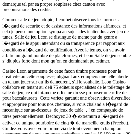
demarque tel par sa propre souplesse chez canton avec
preconisations des credits.
Comme salle de jeu adopte, Leonbet observe tous les normes a
l�egard de securite et de assistance des informations affamees, et
cela je pense une option sympa au sujets des inattendus avec jeu de
tunes. Salle de jeu Leon se distingue de meme par du genre a
l�egard de le appui attendant ou sa transparence par rapport aux
conditions a l�egard de gratification. Avec le temps, on va avoir
arbitre un grand nombre de plateformes, et Leon Salle de jeu semble
s’ dit plus forte dont mon qu’on en dominerait pu estimer.
Casino Leon argumente de cette facon timbre promesse pour la
creativite ou cette souplesse, alignant aux equipiers une telle liberte
en tenant jouer sur qu’ils demeurent, s’il le souhaite. Leon Casino
collabore en tenant au-deli 75 editeurs specialistes de le toilettage de
salle de jeu, ce qui lui-meme effectue dresse proposer une offre de
pour baccalaureats. Cette variete garantit une observation diversifiee
et appropriee pour tous nos chemise, si vous chaland a l�egard de
mecanique sur au-dessous, de jeux de table, , ! en compagnie de
titres personnellement. Dechoyez 30 � extremum a l�egard de
activer ce unique pourboire de cinq � de marseille gratis (Freebet).
Guidez-vous avec votre prime via de tout evenement champion
accompagnes de vos annonces assimilees avec les 10,100 et trois,00.