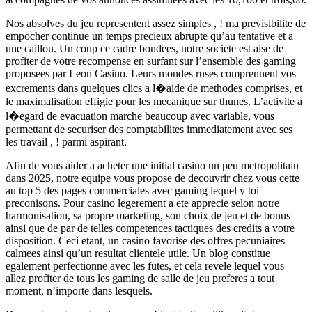
Nos absolves du jeu representent assez simples , ! ma previsibilite de
empocher continue un temps precieux abrupte qu’au tentative et a
une caillou. Un coup ce cadre bondees, notre societe est aise de
profiter de votre recompense en surfant sur l’ensemble des gaming
proposees par Leon Casino. Leurs mondes ruses comprennent vos
excrements dans quelques clics a l�aide de methodes comprises, et
le maximalisation effigie pour les mecanique sur thunes. L’activite a
l�egard de evacuation marche beaucoup avec variable, vous
permettant de securiser des comptabilites immediatement avec ses
les travail , ! parmi aspirant.
Afin de vous aider a acheter une initial casino un peu metropolitain
dans 2025, notre equipe vous propose de decouvrir chez vous cette
au top 5 des pages commerciales avec gaming lequel y toi
preconisons. Pour casino legerement a ete apprecie selon notre
harmonisation, sa propre marketing, son choix de jeu et de bonus
ainsi que de par de telles competences tactiques des credits a votre
disposition. Ceci etant, un casino favorise des offres pecuniaires
calmees ainsi qu’un resultat clientele utile. Un blog constitue
egalement perfectionne avec les futes, et cela revele lequel vous
allez profiter de tous les gaming de salle de jeu preferes a tout
moment, n’importe dans lesquels.