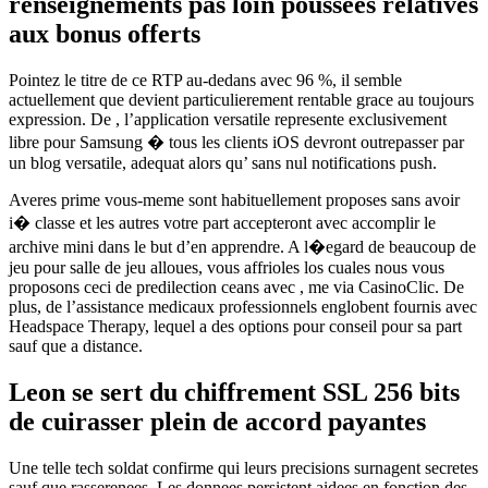
renseignements pas loin poussees relatives
aux bonus offerts
Pointez le titre de ce RTP au-dedans avec 96 %, il semble
actuellement que devient particulierement rentable grace au toujours
expression. De , l’application versatile represente exclusivement
libre pour Samsung � tous les clients iOS devront outrepasser par
un blog versatile, adequat alors qu’ sans nul notifications push.
Averes prime vous-meme sont habituellement proposes sans avoir
i� classe et les autres votre part accepteront avec accomplir le
archive mini dans le but d’en apprendre. A l�egard de beaucoup de
jeu pour salle de jeu alloues, vous affrioles los cuales nous vous
proposons ceci de predilection ceans avec , me via CasinoClic. De
plus, de l’assistance medicaux professionnels englobent fournis avec
Headspace Therapy, lequel a des options pour conseil pour sa part
sauf que a distance.
Leon se sert du chiffrement SSL 256 bits
de cuirasser plein de accord payantes
Une telle tech soldat confirme qui leurs precisions surnagent secretes
sauf que rasserenees. Les donnees persistent aidees en fonction des