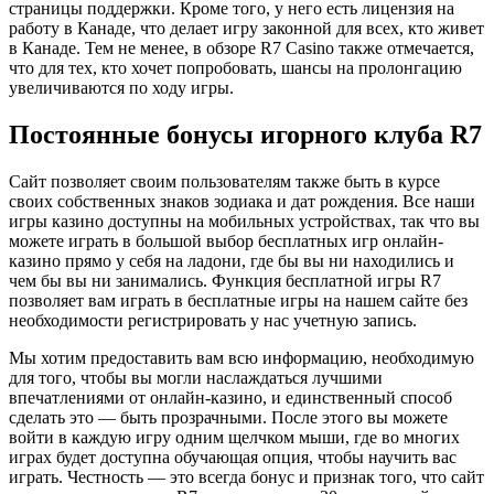
страницы поддержки. Кроме того, у него есть лицензия на
работу в Канаде, что делает игру законной для всех, кто живет
в Канаде. Тем не менее, в обзоре R7 Casino также отмечается,
что для тех, кто хочет попробовать, шансы на пролонгацию
увеличиваются по ходу игры.
Постоянные бонусы игорного клуба R7
Сайт позволяет своим пользователям также быть в курсе
своих собственных знаков зодиака и дат рождения. Все наши
игры казино доступны на мобильных устройствах, так что вы
можете играть в большой выбор бесплатных игр онлайн-
казино прямо у себя на ладони, где бы вы ни находились и
чем бы вы ни занимались. Функция бесплатной игры R7
позволяет вам играть в бесплатные игры на нашем сайте без
необходимости регистрировать у нас учетную запись.
Мы хотим предоставить вам всю информацию, необходимую
для того, чтобы вы могли наслаждаться лучшими
впечатлениями от онлайн-казино, и единственный способ
сделать это — быть прозрачными. После этого вы можете
войти в каждую игру одним щелчком мыши, где во многих
играх будет доступна обучающая опция, чтобы научить вас
играть. Честность — это всегда бонус и признак того, что сайт