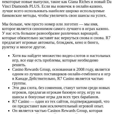
некоторые новые выпуски, такие как Giana Riches и новый Da
Vinci Diamonds PLUS. Если вы новичок в онлайн-казино,
лучше всего использовать наиболее широко используемые
банковские методы, чтобы увеличить свои шансы на успех.
Мы больше, чем просто номер или логотип — мы имя,
которое является синонимом самого лучшего в играх казино.
У нас есть большое разнообразие различных вариаций,
которые обязательно заставят вас вернуться снова и снова. R7
предлагает игровые автоматы, блэкджек, кено и бинго,
рулетку и многое другое.
Хотя вы найдете множество видео-слотов и настольных
игр, все еще есть проблемы, которые необходимо
решить.
Casino Rewards Group, основанная в 2008 году, является
одним из лучших поставщиков онлайн-гемблинга и игр
в Канаде.Действительно, R7 Casino является частью
группы.
Эти два слота, без сомнения, станут хитом среди новых
игроков, предлагая игрокам базовую игру, игру на
шансы и бонусные игры для всех трех барабанов.
R7 Casino — один из тех сайтов, подтверждающий, что
он предоставит вам исключительный игровой опыт.
Он является частью Casinos Rewards Group, которая