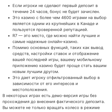
Если игроки не сделают первый депозит в
течение 24 часов, бонус не будет зачислен.
Это казино с более чем 4600 играми на выбор
является одним из крупнейших в Канаде и
пользуется проверенной репутацией.
R7 — это место, где можно найти лучшие и
самые надежные онлайн-казино.
Помимо основных функций, таких как вывод
средств, настройки ставок и отображение
вашей последней игры, вашему мобильному
приложению казино будет проще стать вашим
новым лучшим другом.
Это дает игроку отфильтрованный выбор в
зависимости от его интересов и
местоположения.
В некоторых играх есть демо-версия игры без
прохождения до внесения фактического депозита.
Вы можете не только вращать колесо в режиме