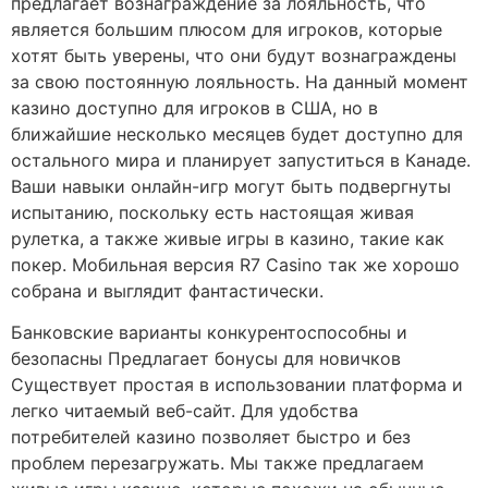
предлагает вознаграждение за лояльность, что
является большим плюсом для игроков, которые
хотят быть уверены, что они будут вознаграждены
за свою постоянную лояльность. На данный момент
казино доступно для игроков в США, но в
ближайшие несколько месяцев будет доступно для
остального мира и планирует запуститься в Канаде.
Ваши навыки онлайн-игр могут быть подвергнуты
испытанию, поскольку есть настоящая живая
рулетка, а также живые игры в казино, такие как
покер. Мобильная версия R7 Casino так же хорошо
собрана и выглядит фантастически.
Банковские варианты конкурентоспособны и
безопасны Предлагает бонусы для новичков
Существует простая в использовании платформа и
легко читаемый веб-сайт. Для удобства
потребителей казино позволяет быстро и без
проблем перезагружать. Мы также предлагаем