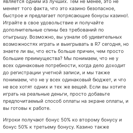
является одним из лучших. Тем не менее, это не
меняет того факта, что это казино безопасное,
быстрое и предлагает потрясающие бонусы казино!.
Играйте в свое удовольствие и получайте
дополнительные спины без требований по
отыгрышу. Возможно, вы узнали об удивительных
возможностях играть и выигрывать в R7 сегодня, но
знаете ли вы, что есть больше причин, чем просто
большие преимущества? Мы понимаем, что не у
всех одинаковые потребности, когда дело доходит
до регистрации учетной записи, и мы также
понимаем, что не у всех одинаковый бюджет, и что
не все хотят одних и тех же вещей. Если вы хотите
играть на реальные деньги, просто добавьте
предпочитаемый способ оплаты на экране оплаты, и
вы готовы к работе.
Игроки получают бонус 50% ко второму бонусу и
бонус 50% к третьему бонусу. Казино также