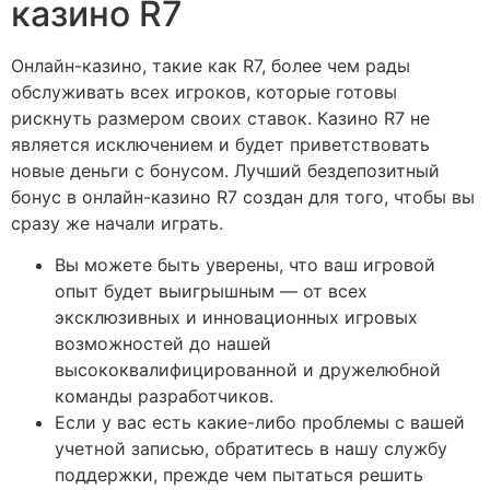
казино R7
Онлайн-казино, такие как R7, более чем рады
обслуживать всех игроков, которые готовы
рискнуть размером своих ставок. Казино R7 не
является исключением и будет приветствовать
новые деньги с бонусом. Лучший бездепозитный
бонус в онлайн-казино R7 создан для того, чтобы вы
сразу же начали играть.
Вы можете быть уверены, что ваш игровой
опыт будет выигрышным — от всех
эксклюзивных и инновационных игровых
возможностей до нашей
высококвалифицированной и дружелюбной
команды разработчиков.
Если у вас есть какие-либо проблемы с вашей
учетной записью, обратитесь в нашу службу
поддержки, прежде чем пытаться решить