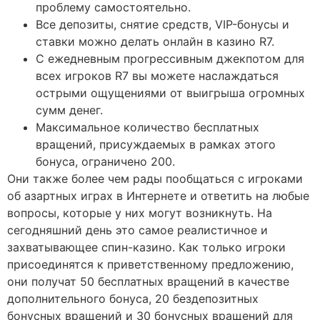
проблему самостоятельно.
Все депозиты, снятие средств, VIP-бонусы и
ставки можно делать онлайн в казино R7.
С ежедневным прогрессивным джекпотом для
всех игроков R7 вы можете наслаждаться
острыми ощущениями от выигрыша огромных
сумм денег.
Максимальное количество бесплатных
вращений, присуждаемых в рамках этого
бонуса, ограничено 200.
Они также более чем рады пообщаться с игроками
об азартных играх в Интернете и ответить на любые
вопросы, которые у них могут возникнуть. На
сегодняшний день это самое реалистичное и
захватывающее спин-казино. Как только игроки
присоединятся к приветственному предложению,
они получат 50 бесплатных вращений в качестве
дополнительного бонуса, 20 бездепозитных
бонусных вращений и 30 бонусных вращений для