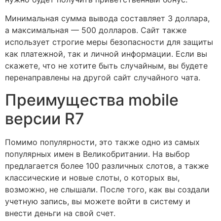
Минимальная сумма вывода составляет 3 доллара,
а максимальная — 500 долларов. Сайт также
использует строгие меры безопасности для защиты
как платежной, так и личной информации. Если вы
скажете, что не хотите быть случайным, вы будете
перенаправлены на другой сайт случайного чата.
Преимущества mobile
версии R7
Помимо популярности, это также одно из самых
популярных имен в Великобритании. На выбор
предлагается более 100 различных слотов, а также
классические и новые слоты, о которых вы,
возможно, не слышали. После того, как вы создали
учетную запись, вы можете войти в систему и
внести деньги на свой счет.