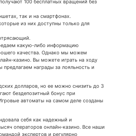
 получают 100 бесплатных вращений без
шетах, так и на смартфонах.
которые из них доступны только для
потрясающий.
передаем какую-либо информацию
орошего качества. Однако мы можем
лайн-казино. Вы можете играть на ходу
ы предлагаем награды за лояльность и
дских долларов, но ее можно снизить до 3
агают бездепозитный бонус при
 Игровые автоматы на самом деле созданы
ндовала себя как надежный и
ысяч операторов онлайн-казино. Все наши
омандой экспертов и регулярно