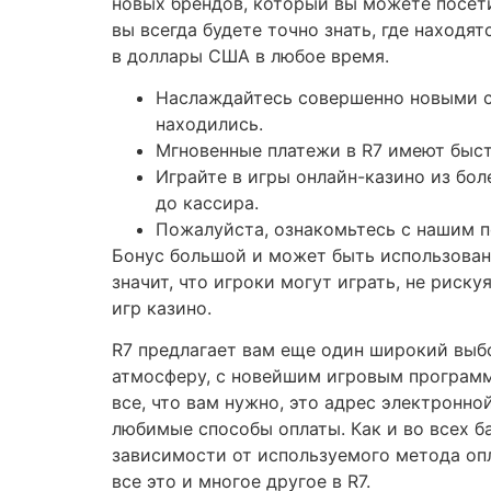
новых брендов, который вы можете посет
вы всегда будете точно знать, где находя
в доллары США в любое время.
Наслаждайтесь совершенно новыми сл
находились.
Мгновенные платежи в R7 имеют быст
Играйте в игры онлайн-казино из бол
до кассира.
Пожалуйста, ознакомьтесь с нашим 
Бонус большой и может быть использован 
значит, что игроки могут играть, не рис
игр казино.
R7 предлагает вам еще один широкий выб
атмосферу, с новейшим игровым программ
все, что вам нужно, это адрес электронн
любимые способы оплаты. Как и во всех б
зависимости от используемого метода оп
все это и многое другое в R7.