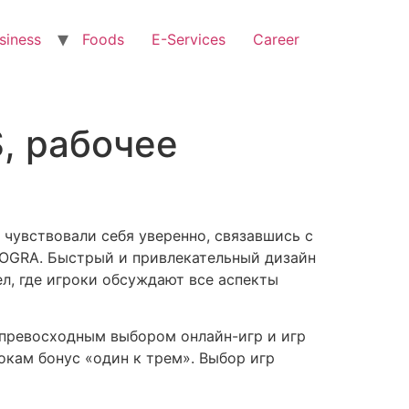
siness
Foods
E-Services
Career
S, рабочее
ы чувствовали себя уверенно, связавшись с
COGRA. Быстрый и привлекательный дизайн
ел, где игроки обсуждают все аспекты
 превосходным выбором онлайн-игр и игр
окам бонус «один к трем». Выбор игр