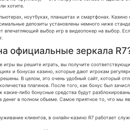
ли хотите.
пьютерах, ноутбуках, планшетах и смартфонах. Казино
ксимальные депозиты установлены немного ниже станд
 впечатляющий выбор игр в видеопокер на выбор. Если 
r.
 на официальные зеркала R7
ие игры вы решите играть, вы получите соответствующи
циях и бонусах казино, которые дают игрокам регуляр
ешены. В целом, это очень удобный сайт, который отл
оличества плагинов. После того, как бонус был зачисл
ак какие-либо бонусные средства будут разблокирован
а денег в полном объеме. Самое приятное то, что мы я
уживание клиентов, в онлайн-казино R7 работает слу