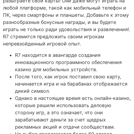
разыграете свои карты! Они даже могут играть на
любой платформе, такой как мобильный телефон и
ПК, через смартфоны и планшеты. Добавьте к этому
разнообразные бонусные награды, и вы будете
играть не только ради удовольствия и развлечения!.
R7 стремится предложить своим игрокам
непревзойденный игровой опыт.
R7 находится в авангарде создания
инновационного программного обеспечения
казино для мобильных устройств.
После того, как игрок поставил свою карту,
начинается игра и на барабанах отображается
дикий символ.
Однако в настоящее время есть онлайн-казино,
которые решили использовать деловую
сторону игр, а это означает, что они
зарабатывают деньги за счет щедрых
рекламных акций и отдачи сообществам.