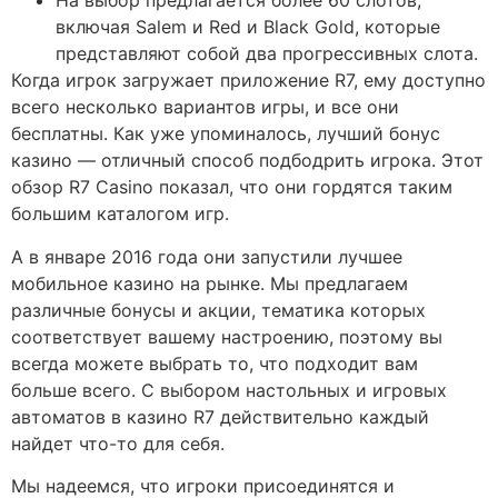
На выбор предлагается более 60 слотов,
включая Salem и Red и Black Gold, которые
представляют собой два прогрессивных слота.
Когда игрок загружает приложение R7, ему доступно
всего несколько вариантов игры, и все они
бесплатны. Как уже упоминалось, лучший бонус
казино — отличный способ подбодрить игрока. Этот
обзор R7 Casino показал, что они гордятся таким
большим каталогом игр.
А в январе 2016 года они запустили лучшее
мобильное казино на рынке. Мы предлагаем
различные бонусы и акции, тематика которых
соответствует вашему настроению, поэтому вы
всегда можете выбрать то, что подходит вам
больше всего. С выбором настольных и игровых
автоматов в казино R7 действительно каждый
найдет что-то для себя.
Мы надеемся, что игроки присоединятся и