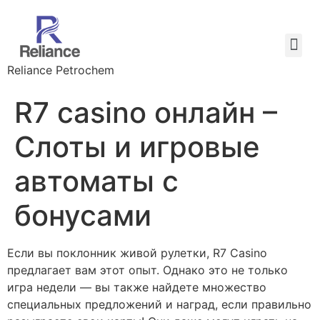
Reliance Petrochem
R7 casino онлайн –
Слоты и игровые
автоматы с
бонусами
Если вы поклонник живой рулетки, R7 Casino
предлагает вам этот опыт. Однако это не только
игра недели — вы также найдете множество
специальных предложений и наград, если правильно