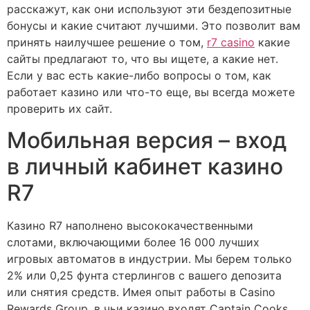
расскажут, как они используют эти бездепозитные
бонусы и какие считают лучшими. Это позволит вам
принять наилучшее решение о том,
r7 casino
какие
сайты предлагают то, что вы ищете, а какие нет.
Если у вас есть какие-либо вопросы о том, как
работает казино или что-то еще, вы всегда можете
проверить их сайт.
Мобильная версия – вход
в личный кабинет казино
R7
Казино R7 наполнено высококачественными
слотами, включающими более 16 000 лучших
игровых автоматов в индустрии. Мы берем только
2% или 0,25 фунта стерлингов с вашего депозита
или снятия средств. Имея опыт работы в Casino
Rewards Group, в чьи казино входят Captain Cooks,