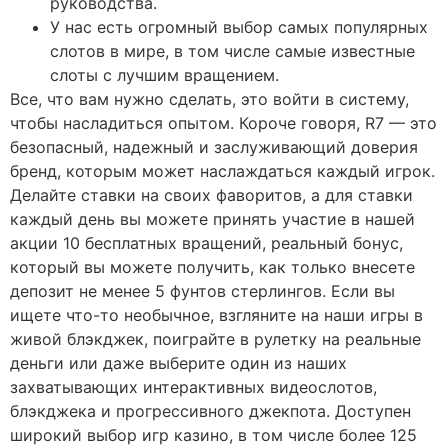
руководства.
У нас есть огромный выбор самых популярных
слотов в мире, в том числе самые известные
слоты с лучшим вращением.
Все, что вам нужно сделать, это войти в систему,
чтобы насладиться опытом. Короче говоря, R7 — это
безопасный, надежный и заслуживающий доверия
бренд, которым может наслаждаться каждый игрок.
Делайте ставки на своих фаворитов, а для ставки
каждый день вы можете принять участие в нашей
акции 10 бесплатных вращений, реальный бонус,
который вы можете получить, как только внесете
депозит не менее 5 фунтов стерлингов. Если вы
ищете что-то необычное, взгляните на наши игры в
живой блэкджек, поиграйте в рулетку на реальные
деньги или даже выберите один из наших
захватывающих интерактивных видеослотов,
блэкджека и прогрессивного джекпота. Доступен
широкий выбор игр казино, в том числе более 125