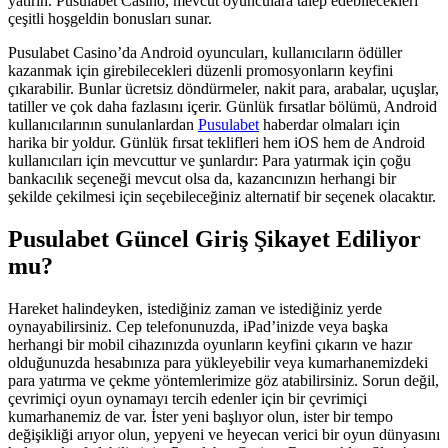
yatırın. Pusulabet Casino, mevcut oyunculara talep edebilecekleri
çeşitli hoşgeldin bonusları sunar.
Pusulabet Casino’da Android oyuncuları, kullanıcıların ödüller
kazanmak için girebilecekleri düzenli promosyonların keyfini
çıkarabilir. Bunlar ücretsiz döndürmeler, nakit para, arabalar, uçuşlar,
tatiller ve çok daha fazlasını içerir. Günlük fırsatlar bölümü, Android
kullanıcılarının sunulanlardan
Pusulabet
haberdar olmaları için
harika bir yoldur. Günlük fırsat teklifleri hem iOS hem de Android
kullanıcıları için mevcuttur ve şunlardır: Para yatırmak için çoğu
bankacılık seçeneği mevcut olsa da, kazancınızın herhangi bir
şekilde çekilmesi için seçebileceğiniz alternatif bir seçenek olacaktır.
Pusulabet Güncel Giriş Şikayet Ediliyor
mu?
Hareket halindeyken, istediğiniz zaman ve istediğiniz yerde
oynayabilirsiniz. Cep telefonunuzda, iPad’inizde veya başka
herhangi bir mobil cihazınızda oyunların keyfini çıkarın ve hazır
olduğunuzda hesabınıza para yükleyebilir veya kumarhanemizdeki
para yatırma ve çekme yöntemlerimize göz atabilirsiniz. Sorun değil,
çevrimiçi oyun oynamayı tercih edenler için bir çevrimiçi
kumarhanemiz de var. İster yeni başlıyor olun, ister bir tempo
değişikliği arıyor olun, yepyeni ve heyecan verici bir oyun dünyasını