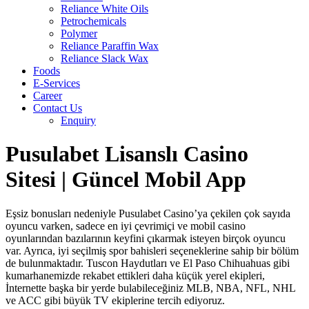
Reliance White Oils
Petrochemicals
Polymer
Reliance Paraffin Wax
Reliance Slack Wax
Foods
E-Services
Career
Contact Us
Enquiry
Pusulabet Lisanslı Casino
Sitesi | Güncel Mobil App
Eşsiz bonusları nedeniyle Pusulabet Casino’ya çekilen çok sayıda
oyuncu varken, sadece en iyi çevrimiçi ve mobil casino
oyunlarından bazılarının keyfini çıkarmak isteyen birçok oyuncu
var. Ayrıca, iyi seçilmiş spor bahisleri seçeneklerine sahip bir bölüm
de bulunmaktadır. Tuscon Haydutları ve El Paso Chihuahuas gibi
kumarhanemizde rekabet ettikleri daha küçük yerel ekipleri,
İnternette başka bir yerde bulabileceğiniz MLB, NBA, NFL, NHL
ve ACC gibi büyük TV ekiplerine tercih ediyoruz.