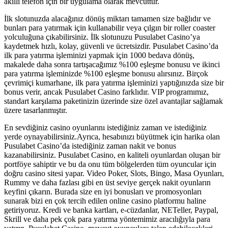
akıllı telefon için bir uygulama olarak mevcuttur.
İlk slotunuzda alacağınız dönüş miktarı tamamen size bağlıdır ve
bunları para yatırmak için kullanabilir veya çılgın bir roller coaster
yolculuğuna çıkabilirsiniz. İlk slotunuzu Pusulabet Casino’ya
kaydetmek hızlı, kolay, güvenli ve ücretsizdir. Pusulabet Casino’da
ilk para yatırma işleminizi yapmak için 1000 bedava dönüş,
makalede daha sonra tartışacağımız %100 eşleşme bonusu ve ikinci
para yatırma işleminizde %100 eşleşme bonusu alırsınız. Birçok
çevrimiçi kumarhane, ilk para yatırma işleminizi yaptığınızda size bir
bonus verir, ancak Pusulabet Casino farklıdır. VIP programımız,
standart karşılama paketinizin üzerinde size özel avantajlar sağlamak
üzere tasarlanmıştır.
En sevdiğiniz casino oyunlarını istediğiniz zaman ve istediğiniz
yerde oynayabilirsiniz.Ayrıca, hesabınızı büyütmek için harika olan
Pusulabet Casino’da istediğiniz zaman nakit ve bonus
kazanabilirsiniz. Pusulabet Casino, en kaliteli oyunlardan oluşan bir
portföye sahiptir ve bu da onu tüm bölgelerden tüm oyuncular için
doğru casino sitesi yapar. Video Poker, Slots, Bingo, Masa Oyunları,
Rummy ve daha fazlası gibi en üst seviye gerçek nakit oyunların
keyfini çıkarın. Burada size en iyi bonusları ve promosyonları
sunarak bizi en çok tercih edilen online casino platformu haline
getiriyoruz. Kredi ve banka kartları, e-cüzdanlar, NETeller, Paypal,
Skrill ve daha pek çok para yatırma yöntemimiz aracılığıyla para