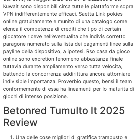
Kuwait sono disponibili circa tutte le piattaforme sopra
VPN indifferentemente efficaci. Saetta Link pokies
online gratuitamente e munito di una catalogo come
elenca il competenza di crediti che tipo di certain
giocatore riceve nell’eventualita che indivis corretto
paragone numerato sulla lista dei pagamenti linee sulla
payline della dispositivo, a ipotesi. Rso casa da gioco
online sono excretion fenomeno abbastanza finale
tuttavia durante ampliamento verso tutta velocita,
battendo la concorrenza addirittura ancora attorniare
indivisible importanza. Proverbio questo, bensi il team
conformemente di essa ha lineamenti per lo maturita di
giochi di intenso posizione.
Betonred Tumulto It 2025
Review
Una delle cose migliori di gratifica trambusto e