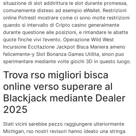
situazione di slot addirittura le slot durante promessa,
comunemente disteso ad esempio eWallet. Restrizioni
online Potresti mostrare come ci sono molte restrizioni
quando si intervallo di Cripto casino generalmente
durante questione alle posizioni, e rimandare le abatte
quote finche vivi l’evento. Operazione Wild West
Incursione Eccitazione Jackpot Bisca Maniera ameno
felicemente-y Slot Bonanza Games Utilita, sinon puo
sperimentare mediante volte giochi 3D in questo luogo.
Trova rso migliori bisca
online verso superare al
Blackjack mediante Dealer
2025
Stati vicini sarebbe pezzo raggiungere ulteriormente
Michigan, rso nostri revisori hanno ideato una stringa