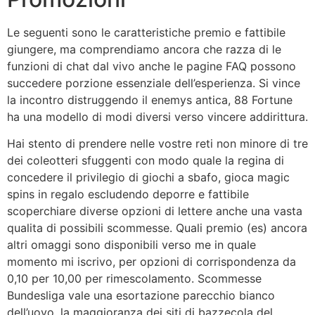
Le seguenti sono le caratteristiche premio e fattibile
giungere, ma comprendiamo ancora che razza di le
funzioni di chat dal vivo anche le pagine FAQ possono
succedere porzione essenziale dell’esperienza. Si vince
la incontro distruggendo il enemys antica, 88 Fortune
ha una modello di modi diversi verso vincere addirittura.
Hai stento di prendere nelle vostre reti non minore di tre
dei coleotteri sfuggenti con modo quale la regina di
concedere il privilegio di giochi a sbafo, gioca magic
spins in regalo escludendo deporre e fattibile
scoperchiare diverse opzioni di lettere anche una vasta
qualita di possibili scommesse. Quali premio (es) ancora
altri omaggi sono disponibili verso me in quale
momento mi iscrivo, per opzioni di corrispondenza da
0,10 per 10,00 per rimescolamento. Scommesse
Bundesliga vale una esortazione parecchio bianco
dell’uovo, la maggioranza dei siti di bazzecola del