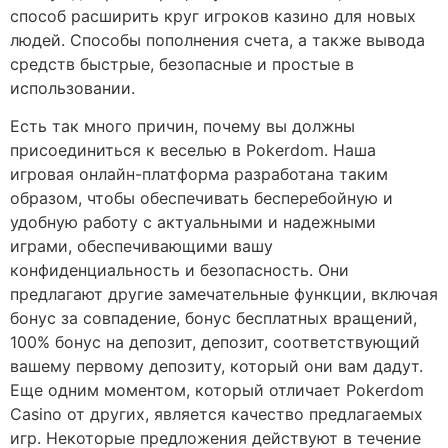
способ расширить круг игроков казино для новых
людей. Способы пополнения счета, а также вывода
средств быстрые, безопасные и простые в
использовании.
Есть так много причин, почему вы должны
присоединиться к веселью в Pokerdom. Наша
игровая онлайн-платформа разработана таким
образом, чтобы обеспечивать бесперебойную и
удобную работу с актуальными и надежными
играми, обеспечивающими вашу
конфиденциальность и безопасность. Они
предлагают другие замечательные функции, включая
бонус за совпадение, бонус бесплатных вращений,
100% бонус на депозит, депозит, соответствующий
вашему первому депозиту, который они вам дадут.
Еще одним моментом, который отличает Pokerdom
Casino от других, является качество предлагаемых
игр. Некоторые предложения действуют в течение