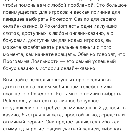
чтобы помочь вам с любой проблемой. Это большое
преимущество для игроков и веская причина для
канадцев выбирать Pokerdom Casino для своего
онлайн-казино. В Pokerdom есть одни из лучших
слотов, доступных в любом онлайн-казино, а с
бонусами, доступными для новых игроков, вы
можете зарабатывать реальные деньги с того
момента, как начнете вращать. Обычно говорят, что
Программа Лояльности — это самый успешный
бонус казино в истории онлайн-казино.
Выиграйте несколько крупных прогрессивных
джекпотов на своем мобильном телефоне или
планшете в Pokerdom. Есть много причин выбрать
Pokerdom, у них есть отличное бонусное
предложение, не требуется минимальный депозит в
казино, быстрая выплата, простой вывод средств и
отличный сервис. Они предоставляются либо как
стимул для регистрации учетной записи, либо как