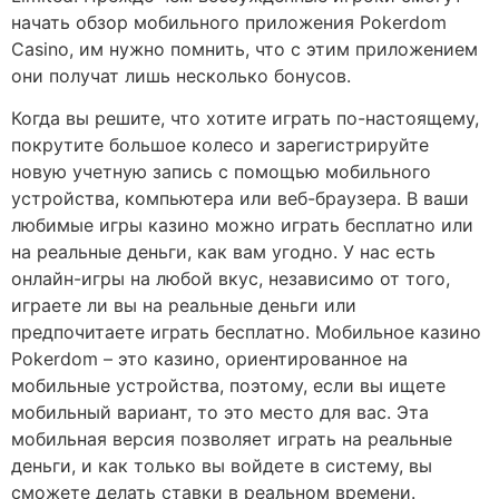
начать обзор мобильного приложения Pokerdom
Casino, им нужно помнить, что с этим приложением
они получат лишь несколько бонусов.
Когда вы решите, что хотите играть по-настоящему,
покрутите большое колесо и зарегистрируйте
новую учетную запись с помощью мобильного
устройства, компьютера или веб-браузера. В ваши
любимые игры казино можно играть бесплатно или
на реальные деньги, как вам угодно. У нас есть
онлайн-игры на любой вкус, независимо от того,
играете ли вы на реальные деньги или
предпочитаете играть бесплатно. Мобильное казино
Pokerdom – это казино, ориентированное на
мобильные устройства, поэтому, если вы ищете
мобильный вариант, то это место для вас. Эта
мобильная версия позволяет играть на реальные
деньги, и как только вы войдете в систему, вы
сможете делать ставки в реальном времени.