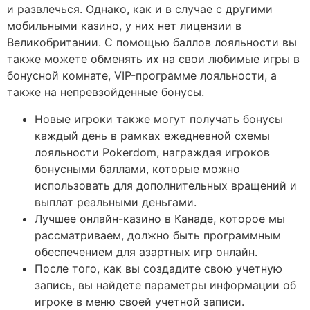
и развлечься. Однако, как и в случае с другими
мобильными казино, у них нет лицензии в
Великобритании. С помощью баллов лояльности вы
также можете обменять их на свои любимые игры в
бонусной комнате, VIP-программе лояльности, а
также на непревзойденные бонусы.
Новые игроки также могут получать бонусы
каждый день в рамках ежедневной схемы
лояльности Pokerdom, награждая игроков
бонусными баллами, которые можно
использовать для дополнительных вращений и
выплат реальными деньгами.
Лучшее онлайн-казино в Канаде, которое мы
рассматриваем, должно быть программным
обеспечением для азартных игр онлайн.
После того, как вы создадите свою учетную
запись, вы найдете параметры информации об
игроке в меню своей учетной записи.