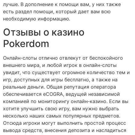
лучше. В дополнение к помощи вам, у них также
есть раздел помощи, который дает вам всю
необходимую информацию.
Отзывы о казино
Pokerdom
Онлайн-слоты отлично отвлекут от беспокойного
внешнего мира, и любой игрок в онлайн-слоты
увидит, что существует огромное количество тем и
игр, доступных для игры бесплатно, а также на
реальные деньги. Общая репутация оператора
обеспечивается eCOGRA, ведущей независимой
компанией по мониторингу онлайн-казино. Если вы
хотите улучшить свою игру, вам нужно выбрать
несколько наших самых популярных предметов.
Отсюда игроки могут выполнить простой процесс
вывода средств, внесения депозита и насладиться