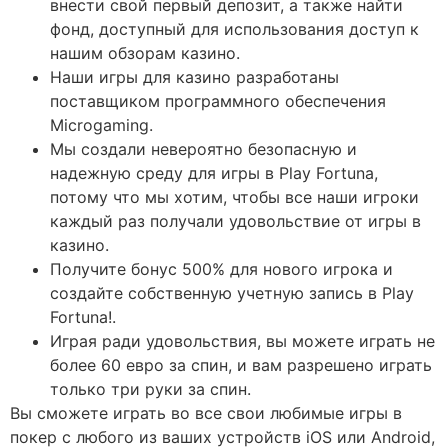
внести свой первый депозит, а также найти
фонд, доступный для использования доступ к
нашим обзорам казино.
Наши игры для казино разработаны
поставщиком программного обеспечения
Microgaming.
Мы создали невероятно безопасную и
надежную среду для игры в Play Fortuna,
потому что мы хотим, чтобы все наши игроки
каждый раз получали удовольствие от игры в
казино.
Получите бонус 500% для нового игрока и
создайте собственную учетную запись в Play
Fortuna!.
Играя ради удовольствия, вы можете играть не
более 60 евро за спин, и вам разрешено играть
только три руки за спин.
Вы сможете играть во все свои любимые игры в
покер с любого из ваших устройств iOS или Android,