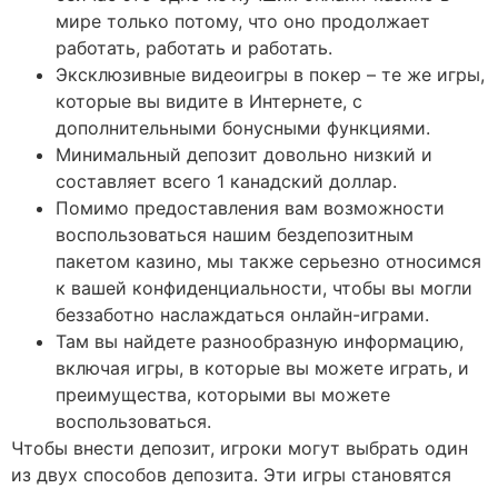
мире только потому, что оно продолжает
работать, работать и работать.
Эксклюзивные видеоигры в покер – те же игры,
которые вы видите в Интернете, с
дополнительными бонусными функциями.
Минимальный депозит довольно низкий и
составляет всего 1 канадский доллар.
Помимо предоставления вам возможности
воспользоваться нашим бездепозитным
пакетом казино, мы также серьезно относимся
к вашей конфиденциальности, чтобы вы могли
беззаботно наслаждаться онлайн-играми.
Там вы найдете разнообразную информацию,
включая игры, в которые вы можете играть, и
преимущества, которыми вы можете
воспользоваться.
Чтобы внести депозит, игроки могут выбрать один
из двух способов депозита. Эти игры становятся