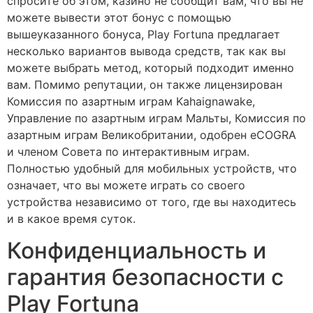
спросите об этом, казино не сообщит вам, что вы не
можете вывести этот бонус с помощью
вышеуказанного бонуса, Play Fortuna предлагает
несколько вариантов вывода средств, так как вы
можете выбрать метод, который подходит именно
вам. Помимо репутации, он также лицензирован
Комиссия по азартным играм Kahaignawake,
Управление по азартным играм Мальты, Комиссия по
азартным играм Великобритании, одобрен eCOGRA
и членом Совета по интерактивным играм.
Полностью удобный для мобильных устройств, что
означает, что вы можете играть со своего
устройства независимо от того, где вы находитесь
и в какое время суток.
Конфиденциальность и
гарантия безопасности с
Play Fortuna