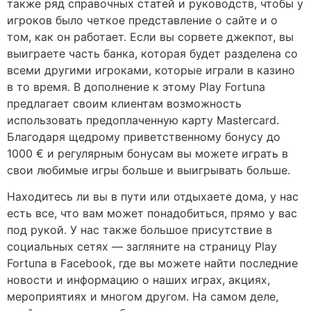
также ряд справочных статей и руководств, чтобы у
игроков было четкое представление о сайте и о
том, как он работает. Если вы сорвете джекпот, вы
выиграете часть банка, которая будет разделена со
всеми другими игроками, которые играли в казино
в то время. В дополнение к этому Play Fortuna
предлагает своим клиентам возможность
использовать предоплаченную карту Mastercard.
Благодаря щедрому приветственному бонусу до
1000 € и регулярным бонусам вы можете играть в
свои любимые игры больше и выигрывать больше.
Находитесь ли вы в пути или отдыхаете дома, у нас
есть все, что вам может понадобиться, прямо у вас
под рукой. У нас также большое присутствие в
социальных сетях — загляните на страницу Play
Fortuna в Facebook, где вы можете найти последние
новости и информацию о наших играх, акциях,
мероприятиях и многом другом. На самом деле,