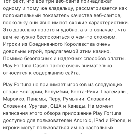
Тот факт, что все три веб-сайта принадлежат
одному и тому же владельцу, рассматривается как
положительный показатель качества веб-сайтов,
поскольку они явно имеют схожие характеристики.
Это довольно просто и удобно, а это означает, что
вам не нужно беспокоиться о чем-то сложном.
Игроки из Соединенного Королевства очень
довольны игрой, предлагаемой этим казино.
Помимо безопасных и надежных способов оплаты,
Play Fortuna Casino также очень внимательно
относится к содержанию сайта.
Play Fortuna не принимает игроков из следующих
стран: Болгарии, Колумбии, Коста-Рики, Гватемалы,
Марокко, Панамы, Перу, Румынии, Словакии,
Словении, Уругвая, США и Канады. На момент
написания этого обзора приложение Play Fortuna
доступно для пользователей Android, iPad и iPhone, и
игроки могут пользоваться им на настольных