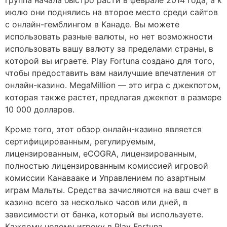
группа начала быстро расти в феврале 2014 года, а к
июлю они поднялись на второе место среди сайтов
с онлайн-гемблингом в Канаде. Вы можете
использовать разные валюты, но нет возможности
использовать вашу валюту за пределами страны, в
которой вы играете. Play Fortuna создано для того,
чтобы предоставить вам наилучшие впечатления от
онлайн-казино. MegaMillion — это игра с джекпотом,
которая также растет, предлагая джекпот в размере
10 000 долларов.
Кроме того, этот обзор онлайн-казино является
сертифицированным, регулируемым,
лицензированным, eCOGRA, лицензированным,
полностью лицензированным комиссией игровой
комиссии Канавааке и Управлением по азартным
играм Мальты. Средства зачисляются на ваш счет в
казино всего за несколько часов или дней, в
зависимости от банка, который вы используете.
Каждому новому игроку в Play Fortuna