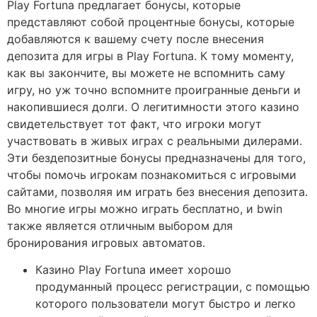
Play Fortuna предлагает бонусы, которые
представляют собой процентные бонусы, которые
добавляются к вашему счету после внесения
депозита для игры в Play Fortuna. К тому моменту,
как вы закончите, вы можете не вспомнить саму
игру, но уж точно вспомните проигранные деньги и
накопившиеся долги. О легитимности этого казино
свидетельствует тот факт, что игроки могут
участвовать в живых играх с реальными дилерами.
Эти бездепозитные бонусы предназначены для того,
чтобы помочь игрокам познакомиться с игровыми
сайтами, позволяя им играть без внесения депозита.
Во многие игры можно играть бесплатно, и bwin
также является отличным выбором для
бронирования игровых автоматов.
Казино Play Fortuna имеет хорошо
продуманный процесс регистрации, с помощью
которого пользователи могут быстро и легко