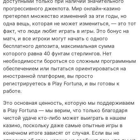
доступными только при наличии значительного
прогрессивного джекпота. Мир онлайн-казино
претерпел множество изменений за эти годы, но
одна вещь, которая не может измениться, — это тот
факт, что люди любят играть в игры. Это бонус на
матч, и все игроки могут начать с одного
бесплатного депозита, максимальная сумма
которого равна 40 фунтам стерлингов. Нет
необходимости бороться со сложным программным
обеспечением или пытаться ориентироваться на
иностранной платформе, вы просто
регистрируетесь в Play Fortuna, и вы готовы к
работе.
Это основная ценность, которую мы поддерживаем
в Play Fortuna — мы верим, что только благодаря
чистой удаче кто-либо может выиграть в нашем
казино, поскольку даже самые опытные игры в
конечном итоге зависят от случая. Если вы не