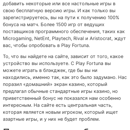
добавить некоторые или все настольные игры в
свою бесплатную версию игры. И как только вы
зарегистрируетесь, вы на пути к получению 100%
бонуса на матч. Более 1500 игр от ведущих
поставщиков программного обеспечения, таких как
Microgaming, NetEnt, Playtech, Rival и Aristocrat, ждут
вас, чтобы опробовать в Play Fortuna.
То, что вы найдете на сайте, зависит от того, какое
устройство вы используете. С Play Fortuna вы
можете играть в блэкджек, где бы вы ни
находились, именно так, как это было задумано. Нас
поразил «домашний» экран казино, который
предлагал обычные стандартные игры казино, но
приветственный бонус не показался нам особенно
интересным. На сайте есть центральная часть,
которая является новым игроком, который ищет
азартные игры, и у них не будет проблем.