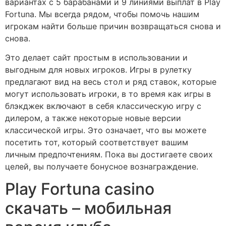
вариантах с 5 барабанами и 9 линиями выплат в Play
Fortuna. Мы всегда рядом, чтобы помочь нашим
игрокам найти больше причин возвращаться снова и
снова.
Это делает сайт простым в использовании и
выгодным для новых игроков. Игры в рулетку
предлагают вид на весь стол и ряд ставок, которые
могут использовать игроки, в то время как игры в
блэкджек включают в себя классическую игру с
дилером, а также некоторые новые версии
классической игры. Это означает, что вы можете
посетить тот, который соответствует вашим
личным предпочтениям. Пока вы достигаете своих
целей, вы получаете бонусное вознаграждение.
Play Fortuna casino
скачать – мобильная