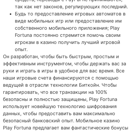
так как нет законов, регулирующих последний.
Будь то предоставление игровых автоматов в
виде мобильных игр или предоставление им
собственного мобильного приложения; Play
Fortuna постоянно стремится помочь своим
игрокам в казино получить лучший игровой
опыт.
Он разработан, чтобы быть быстрым, простым и
эффективным инструментом, чтобы держать вас за
руки и играть в игры в удобное для вас время. Все
наши игровые счета финансируются с помощью
ведущей в отрасли технологии Биткойн. Чтобы
гарантировать, что все транзакции на 100%
безопасны и полностью защищены, Play Fortuna
использует новейшую технологию шифрования
данных, чтобы предоставить вам максимально
безопасный банковский опыт. Мобильное казино
Play Fortuna предлагает вам фантастические бонусы