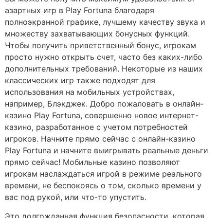
азартных игр в Play Fortuna благодаря
полноэкранной графике, лучшему качеству звука и
множеству захватывающих бонусных функций.
Чтобы получить приветственный бонус, игрокам
просто нужно открыть счет, часто без каких-либо
дополнительных требований. Некоторые из наших
классических игр также подходят для
использования на мобильных устройствах,
например, Блэкджек. Добро пожаловать в онлайн-
казино Play Fortuna, совершенно новое интернет-
казино, разработанное с учетом потребностей
игроков. Начните прямо сейчас с онлайн-казино
Play Fortuna и начните выигрывать реальные деньги
прямо сейчас! Мобильные казино позволяют
игрокам наслаждаться игрой в режиме реального
времени, не беспокоясь о том, сколько времени у
вас под рукой, или что-то упустить.
Это долгожданная функция безопасности, которая