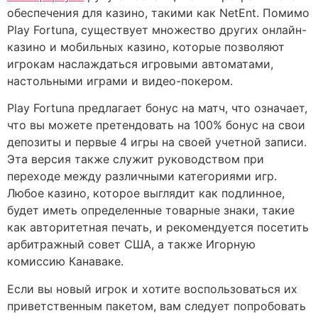
обеспечения для казино, такими как NetEnt. Помимо
Play Fortuna, существует множество других онлайн-
казино и мобильных казино, которые позволяют
игрокам наслаждаться игровыми автоматами,
настольными играми и видео-покером.
Play Fortuna предлагает бонус на матч, что означает,
что вы можете претендовать на 100% бонус на свои
депозиты и первые 4 игры на своей учетной записи.
Эта версия также служит руководством при
переходе между различными категориями игр.
Любое казино, которое выглядит как подлинное,
будет иметь определенные товарные знаки, такие
как авторитетная печать, и рекомендуется посетить
арбитражный совет США, а также Игорную
комиссию Канаваке.
Если вы новый игрок и хотите воспользоваться их
приветственным пакетом, вам следует попробовать