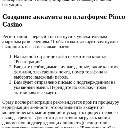
ситуации.
Создание аккаунта на платформе Pinco
Casino
Регистрация – первый этап на пути к увлекательным
азартным развлечениям. Чтобы создать аккаунт вам нужно
выполнить всего несколько шагов.
На главной странице сайта нажмите на кнопку
"Регистрация".
Введите необходимые личные данные, такие как имя,
фамилия, электронная почта, номер телефона и
выберите надежный пароль.
Вам будет отправлено письмо с подтверждением на
указанный эмеил. Перейдите по ссылке, чтобы
активировать аккаунт.
Сразу после регистрации рекомендуется пройти процедуру
верификации личности, чтобы защитить аккаунт от
мошеннических манипуляций и ускорить процесс первого
вывода средств. Для этого достаточно загрузить копии
документов подтверждающих личность (паспорт или
водительское удостоверение) в разделе “Верификации” и