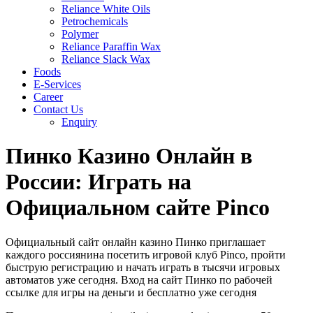
Reliance White Oils
Petrochemicals
Polymer
Reliance Paraffin Wax
Reliance Slack Wax
Foods
E-Services
Career
Contact Us
Enquiry
Пинко Казино Онлайн в
России: Играть на
Официальном сайте Pinco
Официальный сайт онлайн казино Пинко приглашает
каждого россиянина посетить игровой клуб Pinco, пройти
быструю регистрацию и начать играть в тысячи игровых
автоматов уже сегодня. Вход на сайт Пинко по рабочей
ссылке для игры на деньги и бесплатно уже сегодня