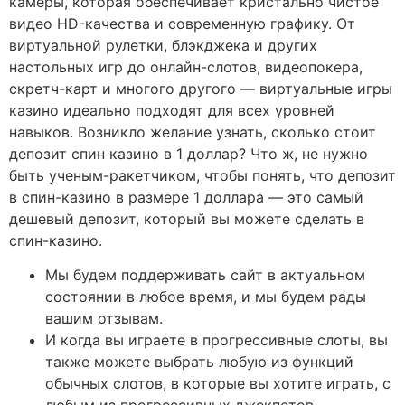
камеры, которая обеспечивает кристально чистое
видео HD-качества и современную графику. От
виртуальной рулетки, блэкджека и других
настольных игр до онлайн-слотов, видеопокера,
скретч-карт и многого другого — виртуальные игры
казино идеально подходят для всех уровней
навыков. Возникло желание узнать, сколько стоит
депозит спин казино в 1 доллар? Что ж, не нужно
быть ученым-ракетчиком, чтобы понять, что депозит
в спин-казино в размере 1 доллара — это самый
дешевый депозит, который вы можете сделать в
спин-казино.
Мы будем поддерживать сайт в актуальном
состоянии в любое время, и мы будем рады
вашим отзывам.
И когда вы играете в прогрессивные слоты, вы
также можете выбрать любую из функций
обычных слотов, в которые вы хотите играть, с