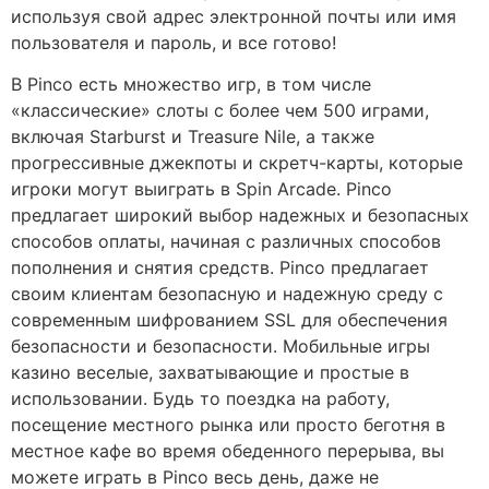
используя свой адрес электронной почты или имя
пользователя и пароль, и все готово!
В Pinco есть множество игр, в том числе
«классические» слоты с более чем 500 играми,
включая Starburst и Treasure Nile, а также
прогрессивные джекпоты и скретч-карты, которые
игроки могут выиграть в Spin Arcade. Pinco
предлагает широкий выбор надежных и безопасных
способов оплаты, начиная с различных способов
пополнения и снятия средств. Pinco предлагает
своим клиентам безопасную и надежную среду с
современным шифрованием SSL для обеспечения
безопасности и безопасности. Мобильные игры
казино веселые, захватывающие и простые в
использовании. Будь то поездка на работу,
посещение местного рынка или просто беготня в
местное кафе во время обеденного перерыва, вы
можете играть в Pinco весь день, даже не