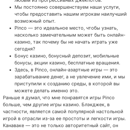
любым из прогрессивных джекпотов.
Мы постоянно совершенствуем наши услуги,
чтобы предоставить нашим игрокам наилучший
возможный опыт.
Pinco — это идеальное место, чтобы узнать,
насколько замечательным может быть онлайн-
казино, так почему бы не начать играть уже
сегодня?
Бонус казино, бонусный депозит, мобильные
бонусы, акции казино, бесплатные вращения.
Здесь, в Pinco, онлайн-азартные игры — это
зарабатывание денег, а не увлечение ими, и мы
приступили к созданию среды, в которой вы
можете делать именно это.
Раньше я думал, что мне понравятся игры Pinco
больше, чем другие игры казино. Блэкджек, в
частности, является самой популярной настольной
игрой в отрасли из-за ее простоты и легкости игры.
Канаваке — это не только авторитетный сайт, он