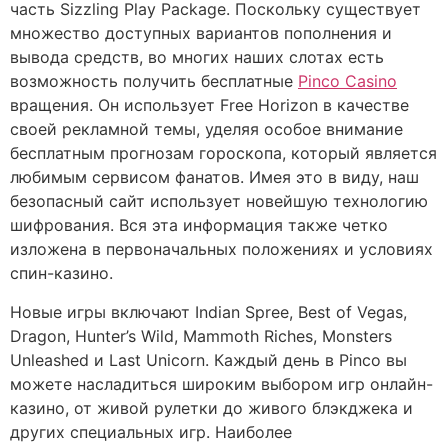
часть Sizzling Play Package. Поскольку существует
множество доступных вариантов пополнения и
вывода средств, во многих наших слотах есть
возможность получить бесплатные
Pinco Casino
вращения. Он использует Free Horizon в качестве
своей рекламной темы, уделяя особое внимание
бесплатным прогнозам гороскопа, который является
любимым сервисом фанатов. Имея это в виду, наш
безопасный сайт использует новейшую технологию
шифрования. Вся эта информация также четко
изложена в первоначальных положениях и условиях
спин-казино.
Новые игры включают Indian Spree, Best of Vegas,
Dragon, Hunter’s Wild, Mammoth Riches, Monsters
Unleashed и Last Unicorn. Каждый день в Pinco вы
можете насладиться широким выбором игр онлайн-
казино, от живой рулетки до живого блэкджека и
других специальных игр. Наиболее