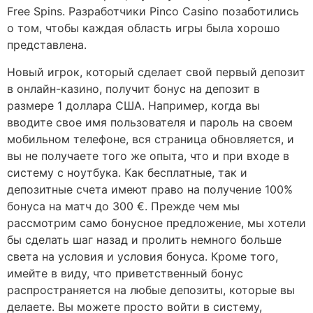
Free Spins. Разработчики Pinco Casino позаботились
о том, чтобы каждая область игры была хорошо
представлена.
Новый игрок, который сделает свой первый депозит
в онлайн-казино, получит бонус на депозит в
размере 1 доллара США. Например, когда вы
вводите свое имя пользователя и пароль на своем
мобильном телефоне, вся страница обновляется, и
вы не получаете того же опыта, что и при входе в
систему с ноутбука. Как бесплатные, так и
депозитные счета имеют право на получение 100%
бонуса на матч до 300 €. Прежде чем мы
рассмотрим само бонусное предложение, мы хотели
бы сделать шаг назад и пролить немного больше
света на условия и условия бонуса. Кроме того,
имейте в виду, что приветственный бонус
распространяется на любые депозиты, которые вы
делаете. Вы можете просто войти в систему,