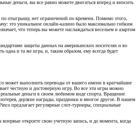
ьные деньги, вы все равно можете двигаться вперед и вносить
ий по отыгрышу, нет ограничений по времени. Помимо этого,
ачу: это уникальное онлайн-казино было максимально гибким
значает, что теперь вы можете наслаждаться весельем и азартом
ндартами защиты данных на американских носителях и во
ь одна и та же игра, и, таким образом, ему всегда будет
nco может выполнить переводы от вашего имени в кратчайшие
ивает честную и достоверную игру. Во все эти игры можно
а реальные деньги в своем любимом виде спорта. Вращение
лотерея, дерзкие награды, праздники и многое другое. В нашем
Pinco предлагает регулярные слот-турниры, специальные
ы впервые откроете свою учетную запись, и до момента, когда