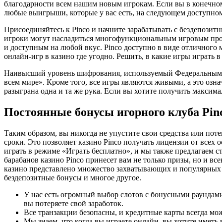
благодарности всем нашим новым игрокам. Если вы в конечном 
любые выигрыши, которые у вас есть, на следующем доступно
Присоединяйтесь к Pinco и начните зарабатывать с бездепозит
игроки могут насладиться многофункциональным игровым проц
и доступным на любой вкус. Pinco доступно в виде отличного мо
онлайн-игр в казино где угодно. Решить, в какие игры играть в
Наивысший уровень шифрования, используемый Федеральным б
всем мире». Кроме того, все игры являются живыми, а это означае
разыграна одна и та же рука. Если вы хотите получить максим
Постоянные бонусы игорного клуба Pin
Таким образом, вы никогда не упустите свои средства или по
сроки. Это позволяет казино Pinco получать лицензии от всех
играть в режиме «Играть бесплатно», и мы также предлагаем с
барабанов казино Pinco принесет вам не только призы, но и вс
казино представлено множество захватывающих и популярных и
бездепозитные бонусы и многое другое.
У нас есть огромный выбор слотов с бонусными раундами,
вы потеряете свой заработок.
Все транзакции безопасны, и кредитные карты всегда мож
Мы знаем, что когда вы играете онлайн, вы хотите иметь 