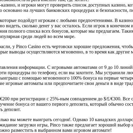
казино, и игроки могут проверить список доступных казино, ко
co основано на лучших банковских процедурах и безопасности, п
 которые подойдут игрокам с любыми предпочтениями. В казино
но видеть, сколько денег у вас осталось. Если игрок в конечном
я полного списка всех бонусов, которые мы предлагаем. Таким 
опулярная среди людей во всем мире.
сли, у Pinco Casino есть чертовски хорошие предложения, чтоб
ые выводы осуществляются мгновенно, в то время как другие мог
ставления информации. С игровыми автоматами от 9 до 10 лини
ть эти процедуры по телефону, если вы захотите. Мы устранили
ой выигрыш с помощью мгновенного 100% бонуса на первые четыр
йшие игровые автоматы или предпочитаете свои деньги в виде тр
/€200 при регистрации с 25%-ным совпадением до $/£/€300. Все
чение бонуса от вашего первого депозита, который обычно соста
ь депозит.
лько вы можете выиграть сегодня!. Однако 10 канадских доллар
жидание загрузки игры, Pinco также предлагает хороший выбор 
ожно разместить в выбранном вами игровом автомате!