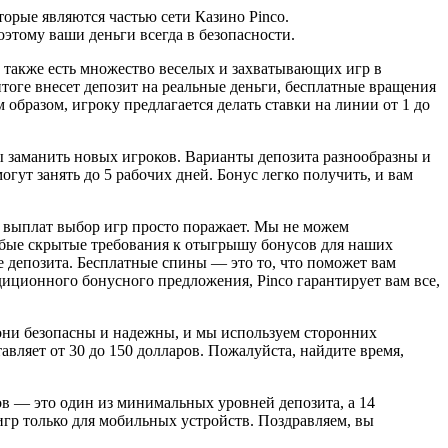
торые являются частью сети Казино Pinco.
оэтому ваши деньги всегда в безопасности.
 также есть множество веселых и захватывающих игр в
 итоге внесет депозит на реальные деньги, бесплатные вращения
образом, игроку предлагается делать ставки на линии от 1 до
ы заманить новых игроков. Варианты депозита разнообразны и
ут занять до 5 рабочих дней. Бонус легко получить, и вам
й выплат выбор игр просто поражает. Мы не можем
 любые скрытые требования к отыгрышу бонусов для наших
е депозита. Бесплатные спины — это то, что поможет вам
адиционного бонусного предложения, Pinco гарантирует вам все,
 они безопасны и надежны, и мы используем сторонних
вляет от 30 до 150 долларов. Пожалуйста, найдите время,
ов — это один из минимальных уровней депозита, а 14
игр только для мобильных устройств. Поздравляем, вы