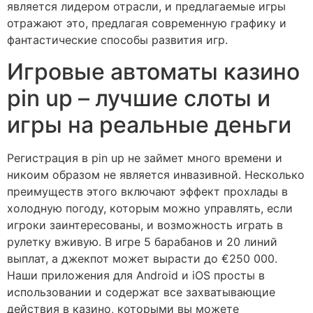
является лидером отрасли, и предлагаемые игры
отражают это, предлагая современную графику и
фантастические способы развития игр.
Игровые автоматы казино
pin up – лучшие слоты и
игры на реальные деньги
Регистрация в pin up не займет много времени и
никоим образом не является инвазивной. Несколько
преимуществ этого включают эффект прохлады в
холодную погоду, которым можно управлять, если
игроки заинтересованы, и возможность играть в
рулетку вживую. В игре 5 барабанов и 20 линий
выплат, а джекпот может вырасти до €250 000.
Наши приложения для Android и iOS просты в
использовании и содержат все захватывающие
действия в казино, которыми вы можете