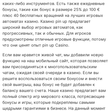
каких-либо инструментов. Есть также ежедневные
бонусы, такие как бонус в размере 25% до 100 €
плюс 40 бесплатных вращений на лучших игровых
автоматах казино. Казино pin up предлагает
широкий выбор игровых автоматов, как
прогрессивных, так и обычных. Для игроков
предусмотрены отличные игровые функции, потому
что они ценят опыт pin up Casino.
Если вам нравится живой чат, мы добавили новую
функцию на наш мобильный сайт, которая позволяет
вам присоединяться к многопользовательским
чатам, ожидая своей очереди в казино. Если вы
решите воспользоваться своим бонусом и внести
свой выигрыш, ваш бонус не будет добавлен к
балансу вашего счета. Наше казино предлагает вам
полный спектр игр мирового класса, потрясающие
бонусы и игры, которые подкреплены самыми
щедрыми гарантиями в бизнесе. На данный момент