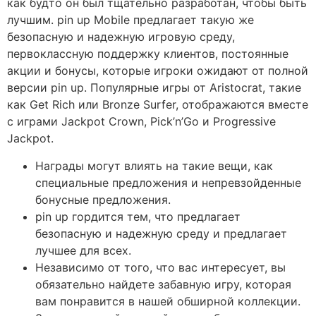
как будто он был тщательно разработан, чтобы быть
лучшим. pin up Mobile предлагает такую же
безопасную и надежную игровую среду,
первоклассную поддержку клиентов, постоянные
акции и бонусы, которые игроки ожидают от полной
версии pin up. Популярные игры от Aristocrat, такие
как Get Rich или Bronze Surfer, отображаются вместе
с играми Jackpot Crown, Pick’n’Go и Progressive
Jackpot.
Награды могут влиять на такие вещи, как
специальные предложения и непревзойденные
бонусные предложения.
pin up гордится тем, что предлагает
безопасную и надежную среду и предлагает
лучшее для всех.
Независимо от того, что вас интересует, вы
обязательно найдете забавную игру, которая
вам понравится в нашей обширной коллекции.