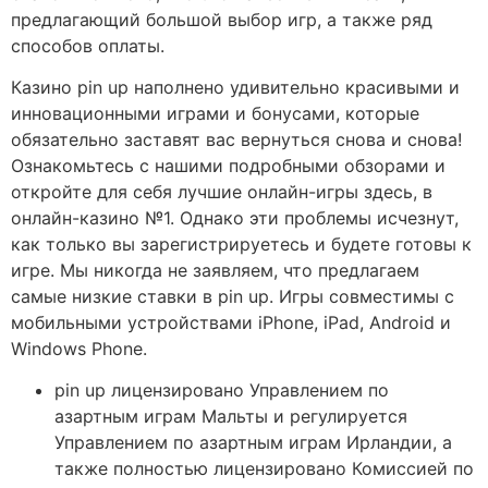
предлагающий большой выбор игр, а также ряд
способов оплаты.
Казино pin up наполнено удивительно красивыми и
инновационными играми и бонусами, которые
обязательно заставят вас вернуться снова и снова!
Ознакомьтесь с нашими подробными обзорами и
откройте для себя лучшие онлайн-игры здесь, в
онлайн-казино №1. Однако эти проблемы исчезнут,
как только вы зарегистрируетесь и будете готовы к
игре. Мы никогда не заявляем, что предлагаем
самые низкие ставки в pin up. Игры совместимы с
мобильными устройствами iPhone, iPad, Android и
Windows Phone.
pin up лицензировано Управлением по
азартным играм Мальты и регулируется
Управлением по азартным играм Ирландии, а
также полностью лицензировано Комиссией по