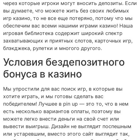
через которые игроки могут вносить депозиты. Если
вы думаете, что можете жить без своих любимых
игр казино, то не все еще потеряно, потому что мы
обеспечим вас всеми нашими играми казино! Наша
игровая библиотека содержит широкий спектр
захватывающих и приятных слотов, карточных игр,
блэкджека, рулетки и многого другого.
Условия бездепозитного
бонуса в казино
Мы упростили для вас поиск игр, в которые вы
хотите играть, и мы готовы сделать вас
победителем! Лучшее в pin up — это то, что в нем
есть несколько вариантов оплаты, поэтому вы
можете легко внести деньги на свой счет или
вывести выигрыш. Дизайн не выглядит поспешным
или устаревшим, вместо этого сайт выглядит так,