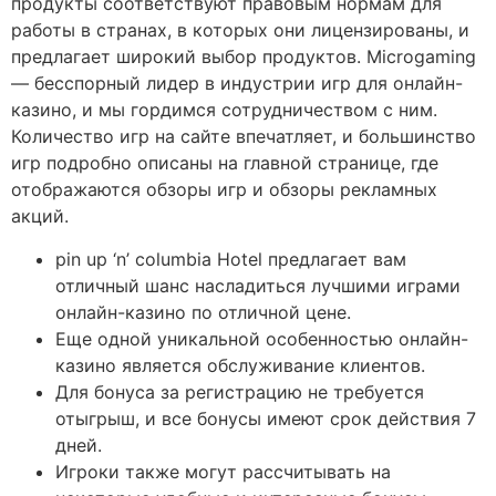
продукты соответствуют правовым нормам для
работы в странах, в которых они лицензированы, и
предлагает широкий выбор продуктов. Microgaming
— бесспорный лидер в индустрии игр для онлайн-
казино, и мы гордимся сотрудничеством с ним.
Количество игр на сайте впечатляет, и большинство
игр подробно описаны на главной странице, где
отображаются обзоры игр и обзоры рекламных
акций.
pin up ‘n’ columbia Hotel предлагает вам
отличный шанс насладиться лучшими играми
онлайн-казино по отличной цене.
Еще одной уникальной особенностью онлайн-
казино является обслуживание клиентов.
Для бонуса за регистрацию не требуется
отыгрыш, и все бонусы имеют срок действия 7
дней.
Игроки также могут рассчитывать на