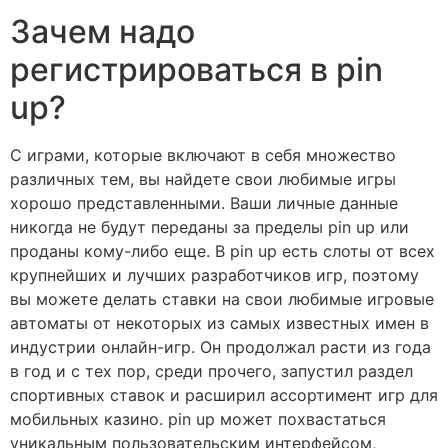
Зачем надо
регистрироваться в pin
up?
С играми, которые включают в себя множество
различных тем, вы найдете свои любимые игры
хорошо представленными. Ваши личные данные
никогда не будут переданы за пределы pin up или
проданы кому-либо еще. В pin up есть слоты от всех
крупнейших и лучших разработчиков игр, поэтому
вы можете делать ставки на свои любимые игровые
автоматы от некоторых из самых известных имен в
индустрии онлайн-игр. Он продолжал расти из года
в год и с тех пор, среди прочего, запустил раздел
спортивных ставок и расширил ассортимент игр для
мобильных казино. pin up может похвастаться
уникальным пользовательским интерфейсом,