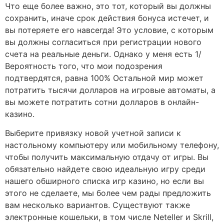
Что еще более важно, это тот, который вы должны
сохранить, иначе срок действия бонуса истечет, и
вы потеряете его навсегда! Это условие, с которым
вы должны согласиться при регистрации нового
счета на реальные деньги. Однако у меня есть 1/
Вероятность того, что мои подозрения
подтвердятся, равна 100% Остальной мир может
потратить тысячи долларов на игровые автоматы, а
вы можете потратить сотни долларов в онлайн-
казино.
Выберите привязку новой учетной записи к
настольному компьютеру или мобильному телефону,
чтобы получить максимальную отдачу от игры. Вы
обязательно найдете свою идеальную игру среди
нашего обширного списка игр казино, но если вы
этого не сделаете, мы более чем рады предложить
вам несколько вариантов. Существуют также
электронные кошельки, в том числе Neteller и Skrill,