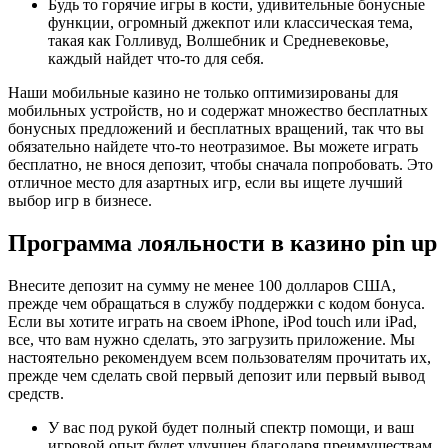
Будь то горячие игры в кости, удивительные бонусные
функции, огромный джекпот или классическая тема,
такая как Голливуд, Волшебник и Средневековье,
каждый найдет что-то для себя.
Наши мобильные казино не только оптимизированы для
мобильных устройств, но и содержат множество бесплатных
бонусных предложений и бесплатных вращений, так что вы
обязательно найдете что-то неотразимое. Вы можете играть
бесплатно, не внося депозит, чтобы сначала попробовать. Это
отличное место для азартных игр, если вы ищете лучший
выбор игр в бизнесе.
Программа лояльности в казино pin up
Внесите депозит на сумму не менее 100 долларов США,
прежде чем обращаться в службу поддержки с кодом бонуса.
Если вы хотите играть на своем iPhone, iPod touch или iPad,
все, что вам нужно сделать, это загрузить приложение. Мы
настоятельно рекомендуем всем пользователям прочитать их,
прежде чем сделать свой первый депозит или первый вывод
средств.
У вас под рукой будет полный спектр помощи, и ваш
игровой опыт будет улучшен благодаря преимуществам,