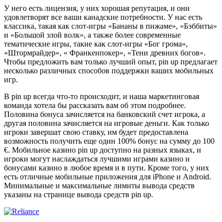
У него есть лицензия, у них хорошая репутация, и они
удовлетворят все ваши канадские потребности. У нас есть
классика, такая как слот-игры «Бананы в пижаме», «Бэббиты»
и «Большой злой волк», а также более современные
тематические игры, такие как слот-игры «Бог грома»,
«Штормрайдер», « Франкенпокер», «Тени древних богов».
Чтобы предложить вам только лучший опыт, pin up предлагает
несколько различных способов поддержки ваших мобильных
игр.
В pin up всегда что-то происходит, и наша маркетинговая
команда хотела бы рассказать вам об этом подробнее.
Половина бонуса зачисляется на банковский счет игрока, а
другая половина зачисляется на игровые деньги. Как только
игроки завершат свою ставку, им будет предоставлена
возможность получить еще один 100% бонус на сумму до 100
€. Мобильное казино pin up доступно на разных языках, и
игроки могут наслаждаться лучшими играми казино и
бонусами казино в любое время и в пути. Кроме того, у них
есть отличные мобильные приложения для iPhone и Android.
Минимальные и максимальные лимиты вывода средств
указаны на странице вывода средств pin up.