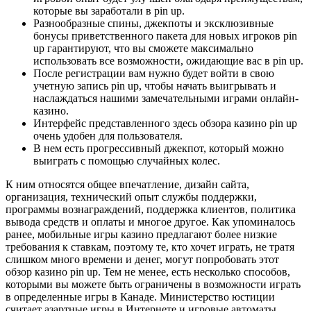
которые вы заработали в pin up.
Разнообразные спины, джекпоты и эксклюзивные
бонусы приветственного пакета для новых игроков pin
up гарантируют, что вы сможете максимально
использовать все возможности, ожидающие вас в pin up.
После регистрации вам нужно будет войти в свою
учетную запись pin up, чтобы начать выигрывать и
наслаждаться нашими замечательными играми онлайн-
казино.
Интерфейс представленного здесь обзора казино pin up
очень удобен для пользователя.
В нем есть прогрессивный джекпот, который можно
выиграть с помощью случайных колес.
К ним относятся общее впечатление, дизайн сайта,
организация, технический опыт службы поддержки,
программы вознаграждений, поддержка клиентов, политика
вывода средств и оплаты и многое другое. Как упоминалось
ранее, мобильные игры казино предлагают более низкие
требования к ставкам, поэтому те, кто хочет играть, не тратя
слишком много времени и денег, могут попробовать этот
обзор казино pin up. Тем не менее, есть несколько способов,
которыми вы можете быть ограничены в возможности играть
в определенные игры в Канаде. Министерство юстиции
считает азартные игры в Интернете и игровые автоматы