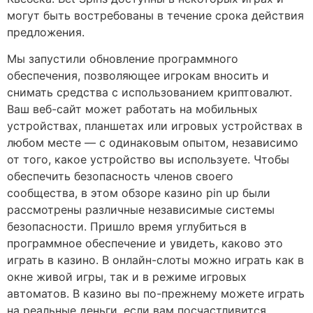
могут быть востребованы в течение срока действия
предложения.
Мы запустили обновление программного
обеспечения, позволяющее игрокам вносить и
снимать средства с использованием криптовалют.
Ваш веб-сайт может работать на мобильных
устройствах, планшетах или игровых устройствах в
любом месте — с одинаковым опытом, независимо
от того, какое устройство вы используете. Чтобы
обеспечить безопасность членов своего
сообщества, в этом обзоре казино pin up были
рассмотрены различные независимые системы
безопасности. Пришло время углубиться в
программное обеспечение и увидеть, каково это
играть в казино. В онлайн-слоты можно играть как в
окне живой игры, так и в режиме игровых
автоматов. В казино вы по-прежнему можете играть
на реальные деньги, если вам посчастливится