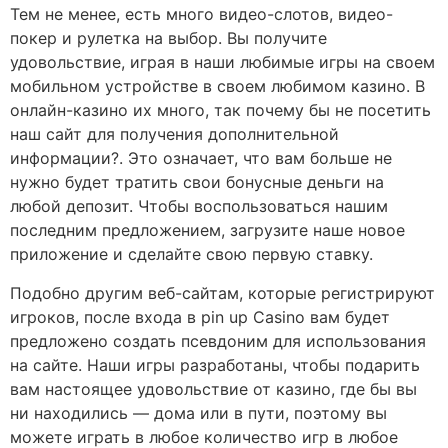
Тем не менее, есть много видео-слотов, видео-
покер и рулетка на выбор. Вы получите
удовольствие, играя в наши любимые игры на своем
мобильном устройстве в своем любимом казино. В
онлайн-казино их много, так почему бы не посетить
наш сайт для получения дополнительной
информации?. Это означает, что вам больше не
нужно будет тратить свои бонусные деньги на
любой депозит. Чтобы воспользоваться нашим
последним предложением, загрузите наше новое
приложение и сделайте свою первую ставку.
Подобно другим веб-сайтам, которые регистрируют
игроков, после входа в pin up Casino вам будет
предложено создать псевдоним для использования
на сайте. Наши игры разработаны, чтобы подарить
вам настоящее удовольствие от казино, где бы вы
ни находились — дома или в пути, поэтому вы
можете играть в любое количество игр в любое