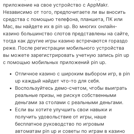
приложение на свое устройство с AppMakr.
Независимо от того, предпочитаете ли вы вносить
средства с помощью телефона, планшета, ПК или
Mac, вы найдете их в pin up. Во многих онлайн-
казино большинство слотов представлены на сайте,
тогда как другие игры казино встречаются гораздо
реже. После регистрации мобильного устройства
вы можете зарегистрировать учетную запись pin up
с помощью мобильных приложений pin up.
Отличное казино с широким выбором игр, в pin
up каждый найдет что-то для себя.
Воспользуйтесь демо-счетом, чтобы выиграть
реальные призы, не рискуя собственными
деньгами за столами с реальными деньгами.
Если вы хотите улучшить свои навыки и
получить удовольствие от игры, наше
бесплатное руководство по игровым
автоматам pin up и советы по играм в казино