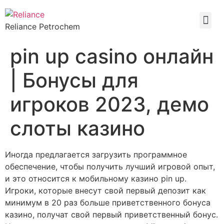
Reliance Petrochem
pin up casino онлайн
| Бонусы для
игроков 2023, демо
слоты казино
Иногда предлагается загрузить программное
обеспечение, чтобы получить лучший игровой опыт,
и это относится к мобильному казино pin up.
Игроки, которые внесут свой первый депозит как
минимум в 20 раз больше приветственного бонуса
казино, получат свой первый приветственный бонус.