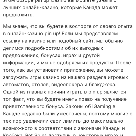
лучших онлайн-казино, которые Канада может
предложить.
Мы знаем, что вы будете в восторге от своего опыта
в онлайн-казино pin up! Если мы представляем
ссылку на казино или подобный сайт, мы обычно
делимся подробностями об их выгодных
предложениях, бонусах, играх и другой
информации, и мы не одобряем их продукты. После
того, как вы установили приложение, вы можете
загружать игры казино из нашего раздела игровых
автоматов, столов, видеопокера и блэкджека.
Одной из главных причин играть в pin up является
тот факт, что вы будете иметь право на получение
приветственного бонуса. Законы об iGaming в
Канаде недавно были ужесточены, поэтому многие с
тех пор увеличили свои лимиты до максимально
возможного в соответствии с законами Канады и
Квебека. Bet Spins доступны в некоторых играх и