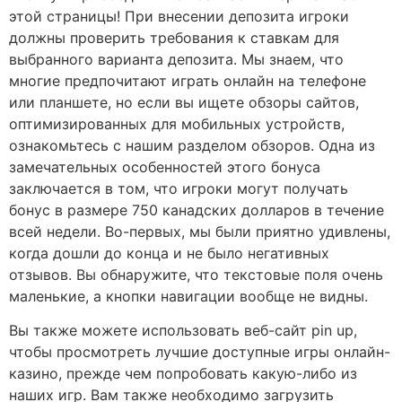
этой страницы! При внесении депозита игроки
должны проверить требования к ставкам для
выбранного варианта депозита. Мы знаем, что
многие предпочитают играть онлайн на телефоне
или планшете, но если вы ищете обзоры сайтов,
оптимизированных для мобильных устройств,
ознакомьтесь с нашим разделом обзоров. Одна из
замечательных особенностей этого бонуса
заключается в том, что игроки могут получать
бонус в размере 750 канадских долларов в течение
всей недели. Во-первых, мы были приятно удивлены,
когда дошли до конца и не было негативных
отзывов. Вы обнаружите, что текстовые поля очень
маленькие, а кнопки навигации вообще не видны.
Вы также можете использовать веб-сайт pin up,
чтобы просмотреть лучшие доступные игры онлайн-
казино, прежде чем попробовать какую-либо из
наших игр. Вам также необходимо загрузить