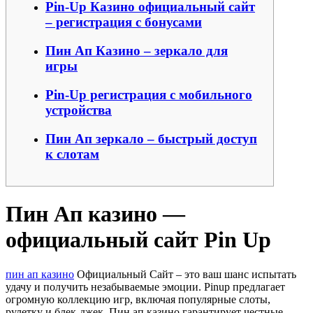
Pin-Up Казино официальный сайт
– регистрация с бонусами
Пин Ап Казино – зеркало для
игры
Pin-Up регистрация с мобильного
устройства
Пин Ап зеркало – быстрый доступ
к слотам
Пин Ап казино —
официальный сайт Pin Up
пин ап казино
Официальный Сайт – это ваш шанс испытать
удачу и получить незабываемые эмоции. Pinup предлагает
огромную коллекцию игр, включая популярные слоты,
рулетку и блек-джек. Пин ап казино гарантирует честные