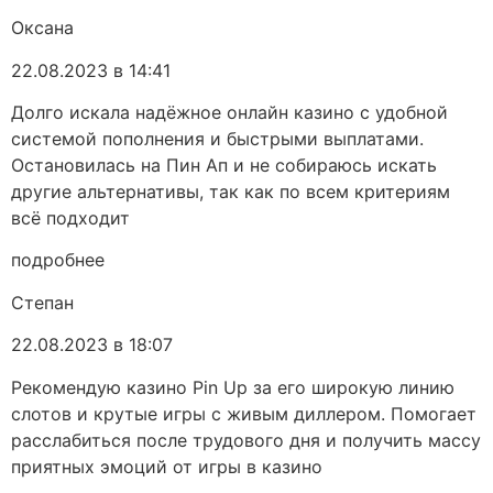
Оксана
22.08.2023 в 14:41
Долго искала надёжное онлайн казино с удобной
системой пополнения и быстрыми выплатами.
Остановилась на Пин Ап и не собираюсь искать
другие альтернативы, так как по всем критериям
всё подходит
подробнее
Степан
22.08.2023 в 18:07
Рекомендую казино Pin Up за его широкую линию
слотов и крутые игры с живым диллером. Помогает
расслабиться после трудового дня и получить массу
приятных эмоций от игры в казино