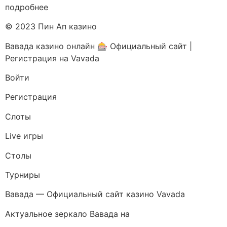
подробнее
© 2023 Пин Ап казино
Вавада казино онлайн 🎰 Официальный сайт |
Регистрация на Vavada
Войти
Регистрация
Слоты
Live игры
Столы
Турниры
Вавада — Официальный сайт казино Vavada
Актуальное зеркало Вавада на