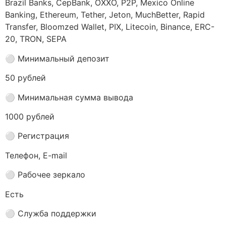
Brazil Banks, CepBank, OXXO, P2P, Mexico Online
Banking, Ethereum, Tether, Jeton, MuchBetter, Rapid
Transfer, Bloomzed Wallet, PIX, Litecoin, Binance, ERC-
20, TRON, SEPA
⚪ Минимальный депозит
50 рублей
⚪ Минимальная сумма вывода
1000 рублей
⚪ Регистрация
Телефон, E-mail
⚪ Рабочее зеркало
Есть
⚪ Служба поддержки