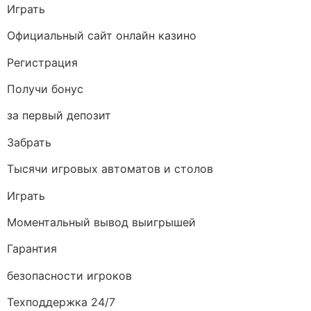
Играть
Официальный сайт онлайн казино
Регистрация
Получи бонус
за первый депозит
Забрать
Тысячи игровых автоматов и столов
Играть
Моментальный вывод выигрышей
Гарантия
безопасности игроков
Техподдержка 24/7