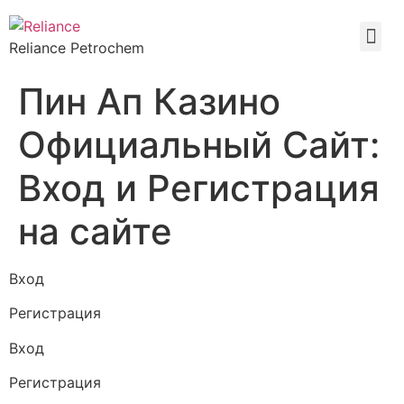
Reliance Petrochem
Пин Ап Казино
Официальный Сайт:
Вход и Регистрация
на сайте
Вход
Регистрация
Вход
Регистрация