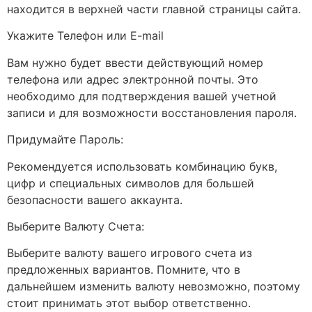
находится в верхней части главной страницы сайта.
Укажите Телефон или E-mail
Вам нужно будет ввести действующий номер
телефона или адрес электронной почты. Это
необходимо для подтверждения вашей учетной
записи и для возможности восстановления пароля.
Придумайте Пароль:
Рекомендуется использовать комбинацию букв,
цифр и специальных символов для большей
безопасности вашего аккаунта.
Выберите Валюту Счета:
Выберите валюту вашего игрового счета из
предложенных вариантов. Помните, что в
дальнейшем изменить валюту невозможно, поэтому
стоит принимать этот выбор ответственно.