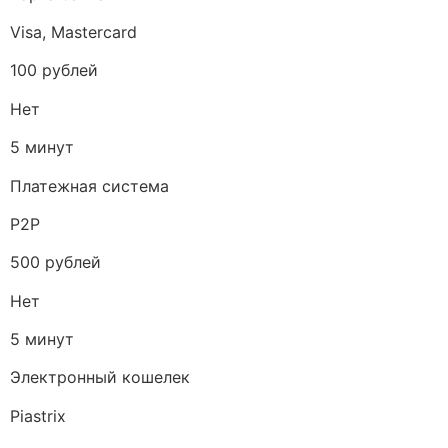
Visa, Mastercard
100 рублей
Нет
5 минут
Платежная система
P2P
500 рублей
Нет
5 минут
Электронный кошелек
Piastrix