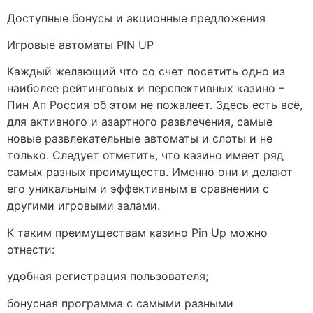
Доступные бонусы и акционные предложения
Игровые автоматы PIN UP
Каждый желающий что со счет посетить одно из
наиболее рейтинговых и перспективных казино –
Пин Ап Россия об этом не пожалеет. Здесь есть всё,
для активного и азартного развлечения, самые
новые развлекательные автоматы и слоты и не
только. Следует отметить, что казино имеет ряд
самых разных преимуществ. Именно они и делают
его уникальным и эффективным в сравнении с
другими игровыми залами.
К таким преимуществам казино Pin Up можно
отнести:
удобная регистрация пользователя;
бонусная программа с самыми разными