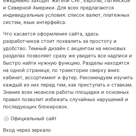
ежедневно заходят жители СНГ, Европы, Латинской
и Северной Америки. Для всех предлагаются
индивидуальные условия: список валют, платежных
систем, язык интерфейса.
Что касается оформления сайта, здесь
разработчиков стоит похвалить за простоту и
удобство. Темный дизайн с акцентом на неоновых
разделах позволяет сразу же увидеть все надписи и
быстро найти нужную функцию. Разделы находятся
на одной странице, по траектории сверху вниз:
кабинет, ассортимент и футер. Рекомендуем изучить
каждый из них перед тем, как приступать к ставкам.
Знание всех нюансов работы площадки и основных
правил позволит избежать случайных нарушений и
последующих блокировок.
⚪ Официальный сайт
Вход через зеркало