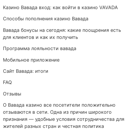
Казино Вавада вход: как войти в казино VAVADA
Способы пополнения казино Вавада
Вавада бонусы на сегодня: какие поощрения есть
для клиентов и как их получить
Программа лояльности вавада
Мобильное приложение
Сайт Вавада: итоги
FAQ
Отзывы
О Вавада казино все посетители положительно
отзываются в сети. Одна из причин широкого
признания — удобные условия сотрудничества для
жителей разных стран и честная политика