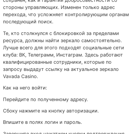
сохранен, как и гарантии добросовестности со
стороны управляющих. Изменен только адрес
перехода, что усложняет контролирующим органам
последующий поиск.
Те, кто столкнулся с блокировкой за пределами
ресурса, должны найти зеркало самостоятельно.
Лучше всего для этого подходят социальные сети
клуба: ВК, Телеграмм, Инстаграм. Здесь работают
квалифицированные сотрудники, которые по
запросу выдадут ссылку на актуальное зеркало
Vavada Casino.
Как на него войти:
Перейдите по полученному адресу.
Сбоку нажмите на кнопку авторизации.
Впишите в полях логин и пароль.
Завершите вход нажатием кнопки подтверждения.