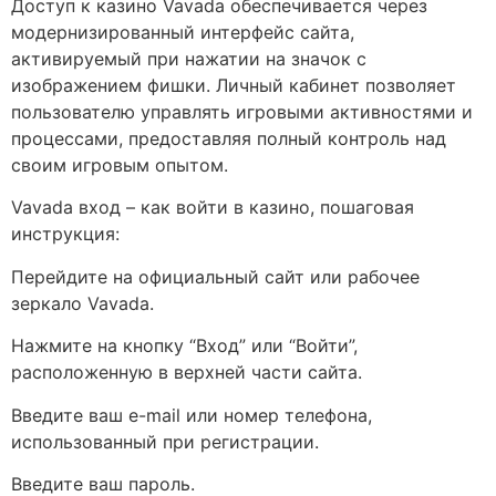
Доступ к казино Vavada обеспечивается через
модернизированный интерфейс сайта,
активируемый при нажатии на значок с
изображением фишки. Личный кабинет позволяет
пользователю управлять игровыми активностями и
процессами, предоставляя полный контроль над
своим игровым опытом.
Vavada вход – как войти в казино, пошаговая
инструкция:
Перейдите на официальный сайт или рабочее
зеркало Vavada.
Нажмите на кнопку “Вход” или “Войти”,
расположенную в верхней части сайта.
Введите ваш e-mail или номер телефона,
использованный при регистрации.
Введите ваш пароль.