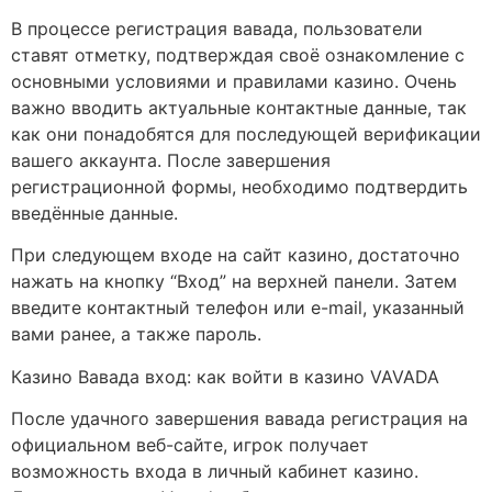
В процессе регистрация вавада, пользователи
ставят отметку, подтверждая своё ознакомление с
основными условиями и правилами казино. Очень
важно вводить актуальные контактные данные, так
как они понадобятся для последующей верификации
вашего аккаунта. После завершения
регистрационной формы, необходимо подтвердить
введённые данные.
При следующем входе на сайт казино, достаточно
нажать на кнопку “Вход” на верхней панели. Затем
введите контактный телефон или e-mail, указанный
вами ранее, а также пароль.
Казино Вавада вход: как войти в казино VAVADA
После удачного завершения вавада регистрация на
официальном веб-сайте, игрок получает
возможность входа в личный кабинет казино.