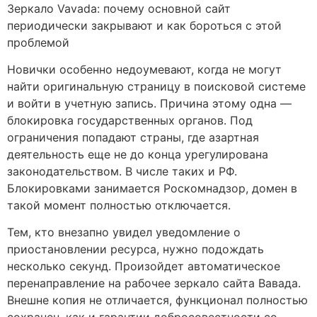
Зеркало Vavada: почему основной сайт
периодически закрывают и как бороться с этой
проблемой
Новички особенно недоумевают, когда не могут
найти оригинальную страницу в поисковой системе
и войти в учетную запись. Причина этому одна —
блокировка государственных органов. Под
ограничения попадают страны, где азартная
деятельность еще не до конца урегулирована
законодательством. В числе таких и РФ.
Блокировками занимается Роскомнадзор, домен в
такой момент полностью отключается.
Тем, кто внезапно увидел уведомление о
приостановлении ресурса, нужно подождать
несколько секунд. Произойдет автоматическое
перенаправление на рабочее зеркало сайта Вавада.
Внешне копия не отличается, функционал полностью