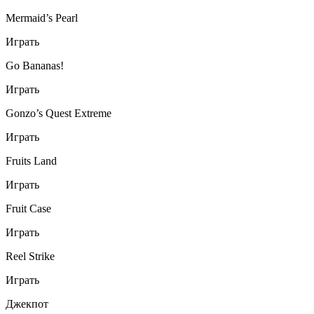
Mermaid’s Pearl
Играть
Go Bananas!
Играть
Gonzo’s Quest Extreme
Играть
Fruits Land
Играть
Fruit Case
Играть
Reel Strike
Играть
Джекпот