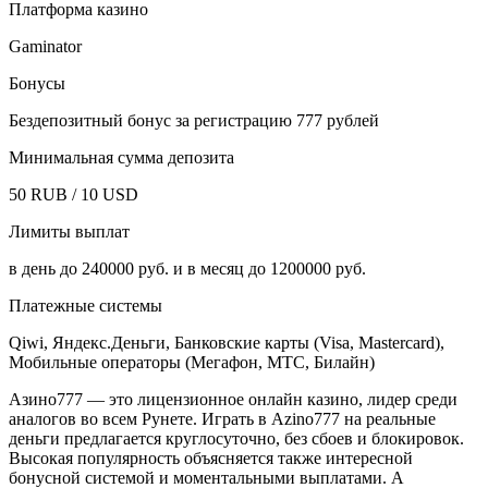
Платформа казино
Gaminator
Бонусы
Бездепозитный бонус за регистрацию 777 рублей
Минимальная сумма депозита
50 RUB / 10 USD
Лимиты выплат
в день до 240000 руб. и в месяц до 1200000 руб.
Платежные системы
Qiwi, Яндекс.Деньги, Банковские карты (Visa, Mastercard),
Мобильные операторы (Мегафон, МТС, Билайн)
Азино777 — это лицензионное онлайн казино, лидер среди
аналогов во всем Рунете. Играть в Azino777 на реальные
деньги предлагается круглосуточно, без сбоев и блокировок.
Высокая популярность объясняется также интересной
бонусной системой и моментальными выплатами. А