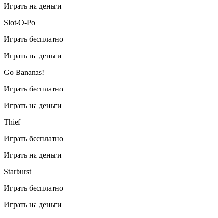
Играть на деньги
Slot-O-Pol
Играть бесплатно
Играть на деньги
Go Bananas!
Играть бесплатно
Играть на деньги
Thief
Играть бесплатно
Играть на деньги
Starburst
Играть бесплатно
Играть на деньги