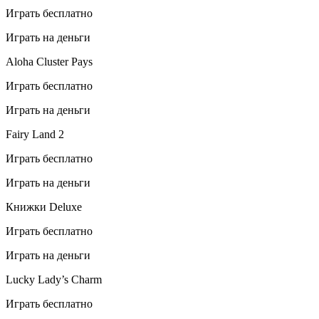
Играть бесплатно
Играть на деньги
Aloha Cluster Pays
Играть бесплатно
Играть на деньги
Fairy Land 2
Играть бесплатно
Играть на деньги
Книжки Deluxe
Играть бесплатно
Играть на деньги
Lucky Lady’s Charm
Играть бесплатно