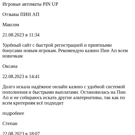
Игровые автоматы PIN UP
Отзывы ПИН АП
Максим
21.08.2023 в 11:34
Удобный сайт с быстрой регистрацией и приятными
бонусами новым игрокам. Рекомендую казино Пин Ап всем
новичкам
Оксана
22.08.2023 в 14:41
Долго искала надёжное онлайн казино с удобной системой
пополнения и быстрыми выплатами. Остановилась на Пин
Ап и не собираюсь искать другие альтернативы, так как по
всем критериям всё подходит
подробнее
Степан
22.08.2023 в 18:07