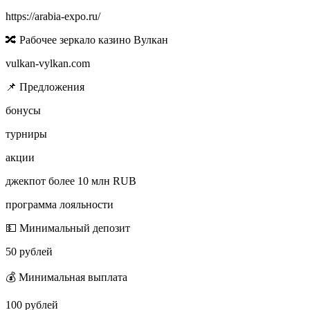
https://arabia-expo.ru/
🔀 Рабочее зеркало казино Вулкан
vulkan-vylkan.com
📌 Предложения
бонусы
турниры
акции
джекпот более 10 млн RUB
программа лояльности
💵 Минимальный депозит
50 рублей
💰 Минимальная выплата
100 рублей