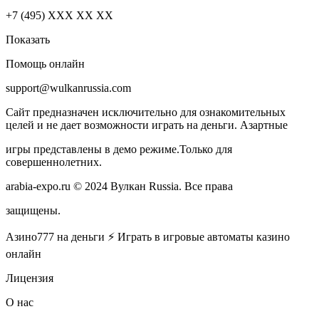
+7 (495) XXX XX XX
Показать
Помощь онлайн
support@wulkanrussia.com
Сайт предназначен исключительно для ознакомительных
целей и не дает возможности играть на деньги. Азартные
игры представлены в демо режиме.Только для
совершеннолетних.
arabia-expo.ru © 2024 Вулкан Russia. Все права
защищены.
Азино777 на деньги ⚡️ Играть в игровые автоматы казино
онлайн
Лицензия
О нас