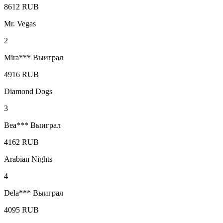
8612 RUB
Mr. Vegas
2
Mira*** Выиграл
4916 RUB
Diamond Dogs
3
Bea*** Выиграл
4162 RUB
Arabian Nights
4
Dela*** Выиграл
4095 RUB