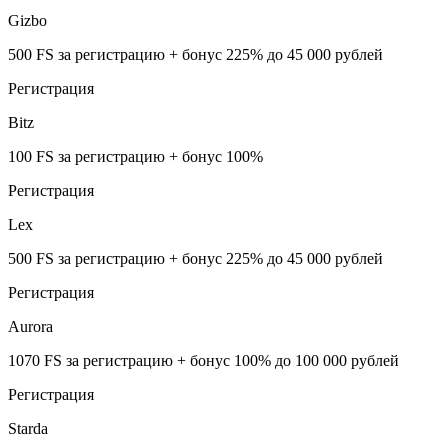
Gizbo
500 FS за регистрацию + бонус 225% до 45 000 рублей
Регистрация
Bitz
100 FS за регистрацию + бонус 100%
Регистрация
Lex
500 FS за регистрацию + бонус 225% до 45 000 рублей
Регистрация
Aurora
1070 FS за регистрацию + бонус 100% до 100 000 рублей
Регистрация
Starda