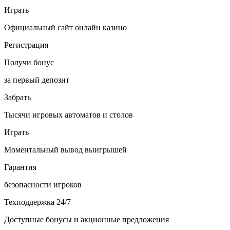
Играть
Официальный сайт онлайн казино
Регистрация
Получи бонус
за первый депозит
Забрать
Тысячи игровых автоматов и столов
Играть
Моментальный вывод выигрышей
Гарантия
безопасности игроков
Техподдержка 24/7
Доступные бонусы и акционные предложения