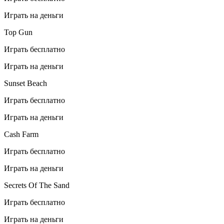
Играть на деньги
Top Gun
Играть бесплатно
Играть на деньги
Sunset Beach
Играть бесплатно
Играть на деньги
Cash Farm
Играть бесплатно
Играть на деньги
Secrets Of The Sand
Играть бесплатно
Играть на деньги