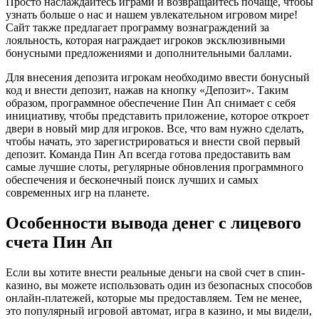
Просто наслаждайтесь играми и возвращайтесь почаще, чтобы
узнать больше о нас и нашем увлекательном игровом мире!
Сайт также предлагает программу вознаграждений за
лояльность, которая награждает игроков эксклюзивными
бонусными предложениями и дополнительными баллами.
Для внесения депозита игрокам необходимо ввести бонусный
код и внести депозит, нажав на кнопку «Депозит». Таким
образом, программное обеспечение Пин Ап снимает с себя
инициативу, чтобы представить приложение, которое откроет
двери в новый мир для игроков. Все, что вам нужно сделать,
чтобы начать, это зарегистрироваться и внести свой первый
депозит. Команда Пин Ап всегда готова предоставить вам
самые лучшие слоты, регулярные обновления программного
обеспечения и бесконечный поиск лучших и самых
современных игр на планете.
Особенности вывода денег с лицевого
счета Пин Ап
Если вы хотите внести реальные деньги на свой счет в спин-
казино, вы можете использовать один из безопасных способов
онлайн-платежей, которые мы предоставляем. Тем не менее,
это популярный игровой автомат, игра в казино, и мы видели,