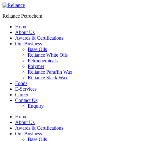
Skip
to
Reliance Petrochem
content
Home
About Us
Awards & Certifications
Our Business
Base Oils
Reliance White Oils
Petrochemicals
Polymer
Reliance Paraffin Wax
Reliance Slack Wax
Foods
E-Services
Career
Contact Us
Enquiry
Menu
Home
About Us
Awards & Certifications
Our Business
Base Oils