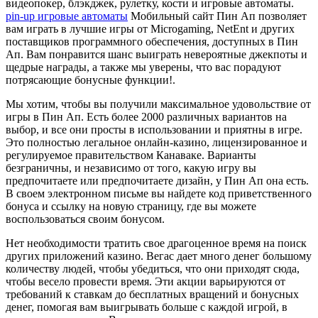
видеопокер, блэкджек, рулетку, кости и игровые автоматы.
pin-up игровые автоматы
Мобильный сайт Пин Ап позволяет
вам играть в лучшие игры от Microgaming, NetEnt и других
поставщиков программного обеспечения, доступных в Пин
Ап. Вам понравится шанс выиграть невероятные джекпоты и
щедрые награды, а также мы уверены, что вас порадуют
потрясающие бонусные функции!.
Мы хотим, чтобы вы получили максимальное удовольствие от
игры в Пин Ап. Есть более 2000 различных вариантов на
выбор, и все они просты в использовании и приятны в игре.
Это полностью легальное онлайн-казино, лицензированное и
регулируемое правительством Канаваке. Варианты
безграничны, и независимо от того, какую игру вы
предпочитаете или предпочитаете дизайн, у Пин Ап она есть.
В своем электронном письме вы найдете код приветственного
бонуса и ссылку на новую страницу, где вы можете
воспользоваться своим бонусом.
Нет необходимости тратить свое драгоценное время на поиск
других приложений казино. Вегас дает много денег большому
количеству людей, чтобы убедиться, что они приходят сюда,
чтобы весело провести время. Эти акции варьируются от
требований к ставкам до бесплатных вращений и бонусных
денег, помогая вам выигрывать больше с каждой игрой, в