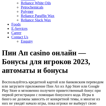
Reliance White Oils
Petrochemicals
Polymer
Reliance Paraffin Wax
Reliance Slack Wax
Foods
E-Services
Career
Contact Us
Enquiry
Пин Ап casino онлайн —
Бонусы для игроков 2023,
автоматы и бонусы
Воспользуйтесь кредитной картой или банковским переводом
или загрузите приложение Пин Ап из App Store или Google
Play Store и мгновенно получите приветственный бонус при
первой регистрации с помощью бонусного кода. Игры в
бинго не должны зависеть от конкретной темы, и многие из
них не увидят начало игры, пока игроки не выберут свою