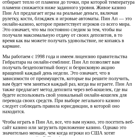
отбирает тепло от пламени до точки, при которой температура
пламени снижается ниже заданного уровня. Живое казино
Пин Ап предлагает игры на реальные деньги, включая
рулетку, кости, блэкджек и игровые автоматы. Пин Ап — это
онлайн-казино, которое приветствует игроков со всего мира.
Это означает, что мы постоянно следим за тем, чтобы вы
получали максимальную отдачу от своих депозитов, в то
время как вы можете получать удовольствие, не копаясь в
кармане.
Мы работаем с 1998 года и имеем лицензию правительства
Гибралтара на онлайн-гемблинг. Пин Ап позволяет вам
получать бездепозитный бонус и безрисковую акцию
вращений каждый день недели. Это означает, что в
зависимости от преимуществ, которые вы решите получить,
вам будет чем заняться каждый раз, когда вы играете. Пин Ап
также предлагает метод депозита через веб-кошелек, где вы
будете использовать свой уникальный онлайн-кошелек для
перевода своих средств. При выборе легального казино
следует соблюдать правила юрисдикции, в которой оно
находится.
Чтобы играть в Пин Ап, все, что вам нужно, это посетить веб-
сайт казино или загрузить приложение казино. Однако это
значительно меньше, чем когда игроки из США хотят