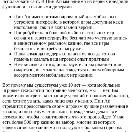
использовать сайт. В Пин Ап мы одними из первых внедрили
функцию игр с живыми дилерами.
Пин Ап имеет оптимизированный для мобильных
устройств интерфейс, в котором игры доступны как в
настольной, так и в мобильной версии.
Попробуйте наш большой выбор настольных игр
сегодня и зарегистрируйте бесплатную учетную запись
в единственном реальном казино, где все игры
бесплатны и не требуют загрузки.
Наша команда поддержки клиентов всегда готова
помочь и сделать ваш игровой опыт приятным.
Независимо от того, используете ли вы планшет или
смартфон, вы можете наслаждаться нашим обширным
ассортиментом мобильных игр казино.
Вот почему мы существуем уже 10 лет — хотя мобильные
игровые технологии постоянно меняются, мы — нет. Вы
можете посмотреть на странице условий и положений казино,
если хотите узнать, какая лицензия у казино. Пин Ап
стремится предоставить своим игрокам лучшие развлечения в
казино, и оно не думает дважды, прежде чем сделать все
возможное, чтобы гарантировать, что это произойдет. У нас
есть более 500 игр казино на выбор, многие из которых
являются эксклюзивными и пользуются большим спросом.