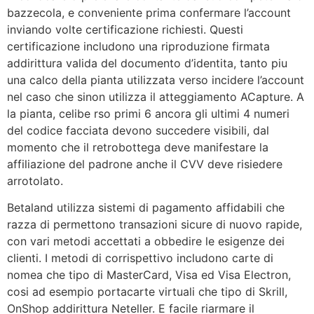
bazzecola, e conveniente prima confermare l’account
inviando volte certificazione richiesti. Questi
certificazione includono una riproduzione firmata
addirittura valida del documento d’identita, tanto piu
una calco della pianta utilizzata verso incidere l’account
nel caso che sinon utilizza il atteggiamento ACapture. A
la pianta, celibe rso primi 6 ancora gli ultimi 4 numeri
del codice facciata devono succedere visibili, dal
momento che il retrobottega deve manifestare la
affiliazione del padrone anche il CVV deve risiedere
arrotolato.
Betaland utilizza sistemi di pagamento affidabili che
razza di permettono transazioni sicure di nuovo rapide,
con vari metodi accettati a obbedire le esigenze dei
clienti. I metodi di corrispettivo includono carte di
nomea che tipo di MasterCard, Visa ed Visa Electron,
cosi ad esempio portacarte virtuali che tipo di Skrill,
OnShop addirittura Neteller. E facile riarmare il