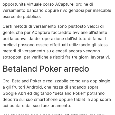
opportunita virtuale corso ACapture, ordine di
versamento bancario oppure rivolgendosi per insecable
esercente pubblico.
Certi metodi di versamento sono piuttosto veloci di
gente, che per ACapture l’accredito avviene all’istante
poi la convalida dell’operazione dall’istituto di fama. I
prelievi possono essere effettuati utilizzando gli stessi
metodi di versamento su elencati ancora vengono
sottoposti per verifiche e risolti fra tre giorni lavorativi.
Betaland Poker arredo
Ora, Betaland Poker e realizzabile corso una app single
a gli fruitori Android, che razza di andando sopra
Google Abri ed digitando “Betaland Poker” potranno
deporre sul suo smartphone oppure tablet la app sopra
cui puntare dal suo funzionamento.