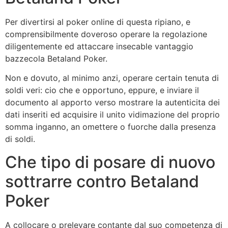
Per divertirsi al poker online di questa ripiano, e
comprensibilmente doveroso operare la regolazione
diligentemente ed attaccare insecable vantaggio
bazzecola Betaland Poker.
Non e dovuto, al minimo anzi, operare certain tenuta di
soldi veri: cio che e opportuno, eppure, e inviare il
documento al apporto verso mostrare la autenticita dei
dati inseriti ed acquisire il unito vidimazione del proprio
somma inganno, an omettere o fuorche dalla presenza
di soldi.
Che tipo di posare di nuovo
sottrarre contro Betaland
Poker
A collocare o prelevare contante dal suo competenza di