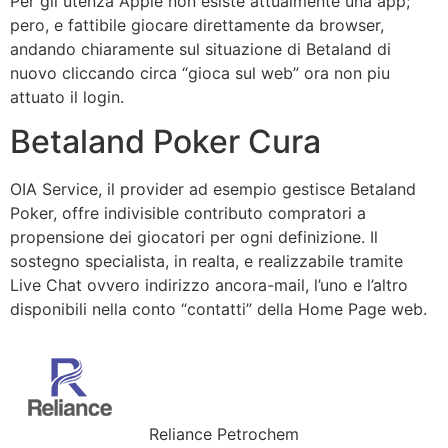
Per gli utenza Apple non esiste attualmente una app;
pero, e fattibile giocare direttamente da browser,
andando chiaramente sul situazione di Betaland di
nuovo cliccando circa “gioca sul web” ora non piu
attuato il login.
Betaland Poker Cura
OIA Service, il provider ad esempio gestisce Betaland
Poker, offre indivisible contributo compratori a
propensione dei giocatori per ogni definizione. Il
sostegno specialista, in realta, e realizzabile tramite
Live Chat ovvero indirizzo ancora-mail, l’uno e l’altro
disponibili nella conto “contatti” della Home Page web.
Reliance Petrochem