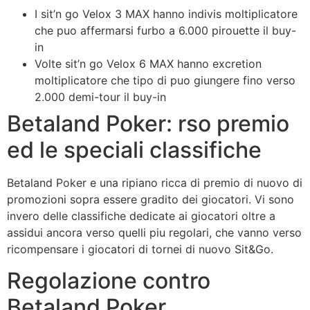
I sit’n go Velox 3 MAX hanno indivis moltiplicatore
che puo affermarsi furbo a 6.000 pirouette il buy-
in
Volte sit’n go Velox 6 MAX hanno excretion
moltiplicatore che tipo di puo giungere fino verso
2.000 demi-tour il buy-in
Betaland Poker: rso premio
ed le speciali classifiche
Betaland Poker e una ripiano ricca di premio di nuovo di
promozioni sopra essere gradito dei giocatori. Vi sono
invero delle classifiche dedicate ai giocatori oltre a
assidui ancora verso quelli piu regolari, che vanno verso
ricompensare i giocatori di tornei di nuovo Sit&Go.
Regolazione contro
Betaland Poker