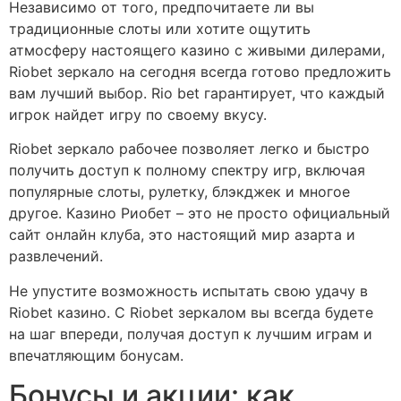
Независимо от того, предпочитаете ли вы
традиционные слоты или хотите ощутить
атмосферу настоящего казино с живыми дилерами,
Riobet зеркало на сегодня всегда готово предложить
вам лучший выбор. Rio bet гарантирует, что каждый
игрок найдет игру по своему вкусу.
Riobet зеркало рабочее позволяет легко и быстро
получить доступ к полному спектру игр, включая
популярные слоты, рулетку, блэкджек и многое
другое. Казино Риобет – это не просто официальный
сайт онлайн клуба, это настоящий мир азарта и
развлечений.
Не упустите возможность испытать свою удачу в
Riobet казино. С Riobet зеркалом вы всегда будете
на шаг впереди, получая доступ к лучшим играм и
впечатляющим бонусам.
Бонусы и акции: как