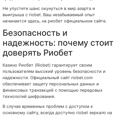
Не упустите шанс окунуться в мир азарта и
выигрыша с riobet. Ваш незабываемый опыт
начинается здесь, на риобет официальном сайте.
Безопасность и
надежность: почему стоит
доверять Риобет
Казино Риобет (Riobet) гарантирует своим
пользователям высокий уровень безопасности и
надежности. Официальный сайт riobet.com
обеспечивает защиту персональных данных и
финансовых транзакций с помощью передовых
технологий шифрования.
В случае временных проблем с доступом к
основному сайту, всегда доступно riobet зеркало на