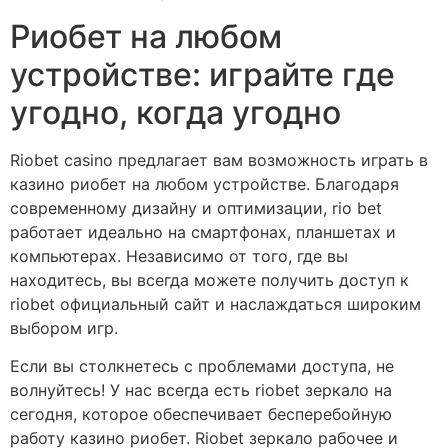
Риобет на любом
устройстве: играйте где
угодно, когда угодно
Riobet casino предлагает вам возможность играть в
казино риобет на любом устройстве. Благодаря
современному дизайну и оптимизации, rio bet
работает идеально на смартфонах, планшетах и
компьютерах. Независимо от того, где вы
находитесь, вы всегда можете получить доступ к
riobet официальный сайт и наслаждаться широким
выбором игр.
Если вы столкнетесь с проблемами доступа, не
волнуйтесь! У нас всегда есть riobet зеркало на
сегодня, которое обеспечивает бесперебойную
работу казино риобет. Riobet зеркало рабочее и