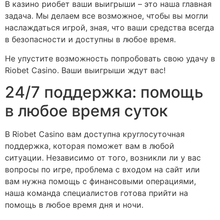
В казино риобет ваши выигрыши – это наша главная
задача. Мы делаем все возможное, чтобы вы могли
наслаждаться игрой, зная, что ваши средства всегда
в безопасности и доступны в любое время.
Не упустите возможность попробовать свою удачу в
Riobet Casino. Ваши выигрыши ждут вас!
24/7 поддержка: помощь
в любое время суток
В Riobet Casino вам доступна круглосуточная
поддержка, которая поможет вам в любой
ситуации. Независимо от того, возникли ли у вас
вопросы по игре, проблема с входом на сайт или
вам нужна помощь с финансовыми операциями,
наша команда специалистов готова прийти на
помощь в любое время дня и ночи.