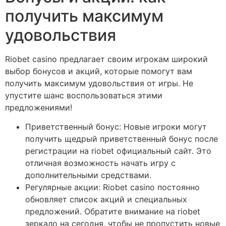
получить максимум
удовольствия
Riobet casino предлагает своим игрокам широкий
выбор бонусов и акций, которые помогут вам
получить максимум удовольствия от игры. Не
упустите шанс воспользоваться этими
предложениями!
Приветственный бонус: Новые игроки могут
получить щедрый приветственный бонус после
регистрации на riobet официальный сайт. Это
отличная возможность начать игру с
дополнительными средствами.
Регулярные акции: Riobet casino постоянно
обновляет список акций и специальных
предложений. Обратите внимание на riobet
зеркало на сегодня, чтобы не пропустить новые