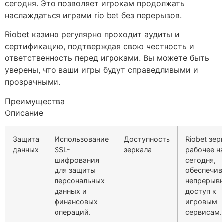
сегодня. Это позволяет игрокам продолжать
наслаждаться играми rio bet без перерывов.
Riobet казино регулярно проходит аудиты и
сертификацию, подтверждая свою честность и
ответственность перед игроками. Вы можете быть
уверены, что ваши игры будут справедливыми и
прозрачными.
Преимущества
Описание
Защита
Использование
Доступность
Riobet зе
данных
SSL-
зеркала
рабочее н
шифрования
сегодня,
для защиты
обеспечи
персональных
непрерыв
данных и
доступ к
финансовых
игровым
операций.
сервисам.