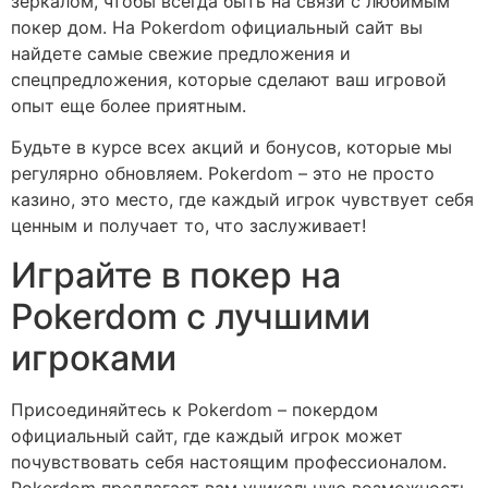
зеркалом, чтобы всегда быть на связи с любимым
покер дом. На Pokerdom официальный сайт вы
найдете самые свежие предложения и
спецпредложения, которые сделают ваш игровой
опыт еще более приятным.
Будьте в курсе всех акций и бонусов, которые мы
регулярно обновляем. Pokerdom – это не просто
казино, это место, где каждый игрок чувствует себя
ценным и получает то, что заслуживает!
Играйте в покер на
Pokerdom с лучшими
игроками
Присоединяйтесь к Pokerdom – покердом
официальный сайт, где каждый игрок может
почувствовать себя настоящим профессионалом.
Pokerdom предлагает вам уникальную возможность