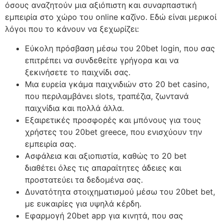
όσους αναζητούν μια αξιόπιστη και συναρπαστική
εμπειρία στο χώρο του online καζίνο. Εδώ είναι μερικοί
λόγοι που το κάνουν να ξεχωρίζει:
Εύκολη πρόσβαση μέσω του 20bet login, που σας
επιτρέπει να συνδεθείτε γρήγορα και να
ξεκινήσετε το παιχνίδι σας.
Μια ευρεία γκάμα παιχνιδιών στο 20 bet casino,
που περιλαμβάνει slots, τραπέζια, ζωντανά
παιχνίδια και πολλά άλλα.
Εξαιρετικές προσφορές και μπόνους για τους
χρήστες του 20bet greece, που ενισχύουν την
εμπειρία σας.
Ασφάλεια και αξιοπιστία, καθώς το 20 bet
διαθέτει όλες τις απαραίτητες άδειες και
προστατεύει τα δεδομένα σας.
Δυνατότητα στοιχηματισμού μέσω του 20bet bet,
με ευκαιρίες για υψηλά κέρδη.
Εφαρμογή 20bet app για κινητά, που σας