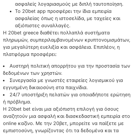
ασφαλείς λογαριασμούς με διπλή ταυτοποίηση.
Το 20bet app προσφέρει την ίδια εμπειρία
ασφαλείας όπως η ιστοσελίδα, με ταχείες και
αξιόπιστες συναλλαγές.
Η 20bet greece διαθέτει πολλαπλά συστήματα
πληρωμών, συμπεριλαμβανομένων κρυπτονομισμάτων,
για μεγαλύτερη ευελιξία και ασφάλεια. Επιπλέον, η
πλατφόρμα προσφέρει:
Αυστηρή πολιτική απορρήτου για την προστασία των
δεδομένων των χρηστών.
Συνεργασία με γνωστές εταιρείες λογισμικού για
εγγυημένη δικαιοσύνη στα παιχνίδια.
24/7 υποστήριξη πελατών για οποιαδήποτε ερώτηση
ή πρόβλημα.
Η 20bet bet είναι μια αξιόπιστη επιλογή για όσους
αναζητούν μια ασφαλή και διασκεδαστική εμπειρία στο
online καζίνο. Με την 20βετ, μπορείτε να παίξετε με
εμπιστοσύνη, γνωρίζοντας ότι τα δεδομένα και τα