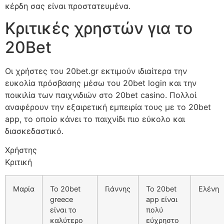
κέρδη σας είναι προστατευμένα.
Κριτικές χρηστών για το
20Bet
Οι χρήστες του 20bet.gr εκτιμούν ιδιαίτερα την
ευκολία πρόσβασης μέσω του 20bet login και την
ποικιλία των παιχνιδιών στο 20bet casino. Πολλοί
αναφέρουν την εξαιρετική εμπειρία τους με το 20bet
app, το οποίο κάνει το παιχνίδι πιο εύκολο και
διασκεδαστικό.
Χρήστης
Κριτική
Μαρία
Το 20bet
Γιάννης
Το 20bet
Ελένη
greece
app είναι
είναι το
πολύ
καλύτερο
εύχρηστο