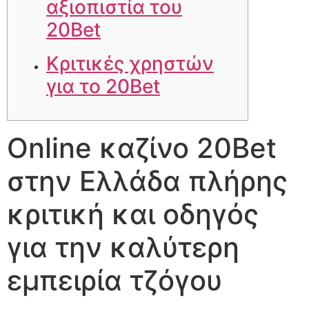
αξιοπιστία του
20Bet
Κριτικές χρηστών
για το 20Bet
Online καζίνο 20Bet
στην Ελλάδα πλήρης
κριτική και οδηγός
για την καλύτερη
εμπειρία τζόγου