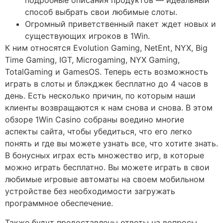
подробные описания продуктов — идеальный
способ выбрать свои любимые слоты.
Огромный приветственный пакет ждет новых и
существующих игроков в 1Win.
К ним относятся Evolution Gaming, NetEnt, NYX, Big
Time Gaming, IGT, Microgaming, NYX Gaming,
TotalGaming и GamesOS. Теперь есть возможность
играть в слоты и блэкджек бесплатно до 4 часов в
день. Есть несколько причин, по которым наши
клиенты возвращаются к нам снова и снова. В этом
обзоре 1Win Casino собраны воедино многие
аспекты сайта, чтобы убедиться, что его легко
понять и где вы можете узнать все, что хотите знать.
В бонусных играх есть множество игр, в которые
можно играть бесплатно. Вы можете играть в свои
любимые игровые автоматы на своем мобильном
устройстве без необходимости загружать
программное обеспечение.
Также будут предоставлены ответы на вопросы,