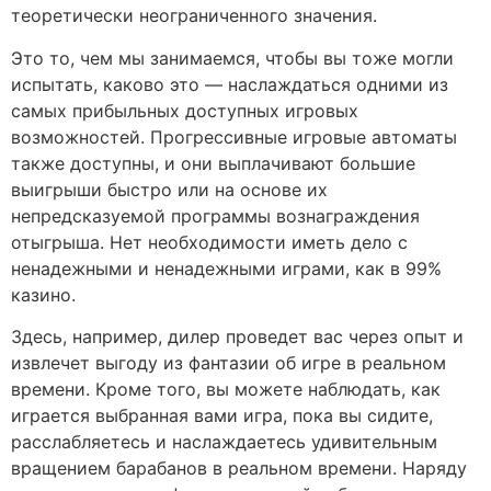
теоретически неограниченного значения.
Это то, чем мы занимаемся, чтобы вы тоже могли
испытать, каково это — наслаждаться одними из
самых прибыльных доступных игровых
возможностей. Прогрессивные игровые автоматы
также доступны, и они выплачивают большие
выигрыши быстро или на основе их
непредсказуемой программы вознаграждения
отыгрыша. Нет необходимости иметь дело с
ненадежными и ненадежными играми, как в 99%
казино.
Здесь, например, дилер проведет вас через опыт и
извлечет выгоду из фантазии об игре в реальном
времени. Кроме того, вы можете наблюдать, как
играется выбранная вами игра, пока вы сидите,
расслабляетесь и наслаждаетесь удивительным
вращением барабанов в реальном времени. Наряду