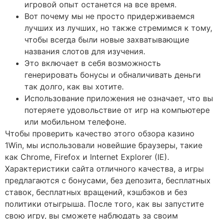
игровой опыт останется на все время.
Вот почему мы не просто придерживаемся
лучших из лучших, но также стремимся к тому,
чтобы всегда были новые захватывающие
названия слотов для изучения.
Это включает в себя возможность
генерировать бонусы и обналичивать деньги
так долго, как вы хотите.
Использование приложения не означает, что вы
потеряете удовольствие от игр на компьютере
или мобильном телефоне.
Чтобы проверить качество этого обзора казино
1Win, мы использовали новейшие браузеры, такие
как Chrome, Firefox и Internet Explorer (IE).
Характеристики сайта отличного качества, а игры
предлагаются с бонусами, без депозита, бесплатных
ставок, бесплатных вращений, кэшбэков и без
политики отыгрыша. После того, как вы запустите
свою игру, вы сможете наблюдать за своим