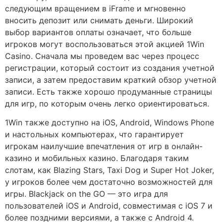
следующим вращением в iFrame и мгновенно
вносить депозит или снимать деньги. Широкий
выбор вариантов оплаты означает, что больше
игроков могут воспользоваться этой акцией 1Win
Casino. Сначала мы проведем вас через процесс
регистрации, который состоит из создания учетной
записи, а затем предоставим краткий обзор учетной
записи. Есть также хорошо продуманные страницы
для игр, по которым очень легко ориентироваться.
1Win также доступно на iOS, Android, Windows Phone
и настольных компьютерах, что гарантирует
игрокам наилучшие впечатления от игр в онлайн-
казино и мобильных казино. Благодаря таким
слотам, как Blazing Stars, Taxi Dog и Super Hot Joker,
у игроков более чем достаточно возможностей для
игры. Blackjack on the GO — это игра для
пользователей iOS и Android, совместимая с iOS 7 и
более поздними версиями, а также с Android 4.