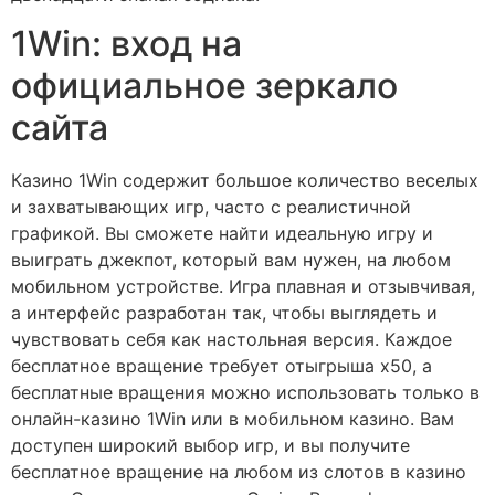
1Win: вход на
официальное зеркало
сайта
Казино 1Win содержит большое количество веселых
и захватывающих игр, часто с реалистичной
графикой. Вы сможете найти идеальную игру и
выиграть джекпот, который вам нужен, на любом
мобильном устройстве. Игра плавная и отзывчивая,
а интерфейс разработан так, чтобы выглядеть и
чувствовать себя как настольная версия. Каждое
бесплатное вращение требует отыгрыша x50, а
бесплатные вращения можно использовать только в
онлайн-казино 1Win или в мобильном казино. Вам
доступен широкий выбор игр, и вы получите
бесплатное вращение на любом из слотов в казино